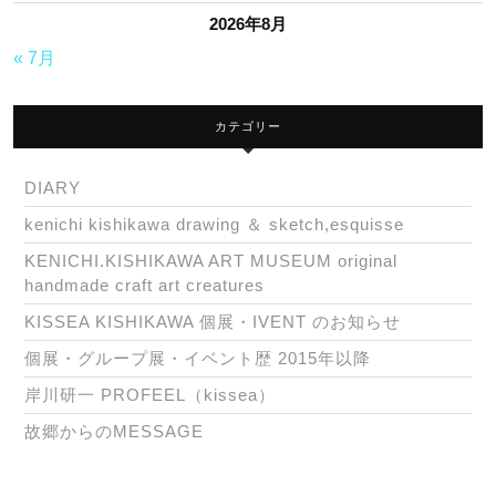
2026年8月
« 7月
カテゴリー
DIARY
kenichi kishikawa drawing ＆ sketch,esquisse
KENICHI.KISHIKAWA ART MUSEUM original
handmade craft art creatures
KISSEA KISHIKAWA 個展・IVENT のお知らせ
個展・グループ展・イベント歴 2015年以降
岸川研一 PROFEEL（kissea）
故郷からのMESSAGE