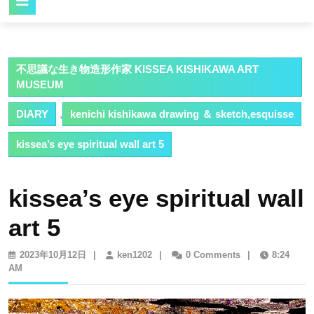
Button
不思議な生き物造形作家 KISSEA KISHIKAWA ART
MUSEUM
DIARY
,
kenichi kishikawa drawing ＆ sketch,esquisse
kissea’s eye spiritual wall art 5
kissea’s eye spiritual wall
art 5
2023
ken1202
2023年10月12日
|
ken1202
|
0 Comments
|
8:24
年
AM
10
月
12