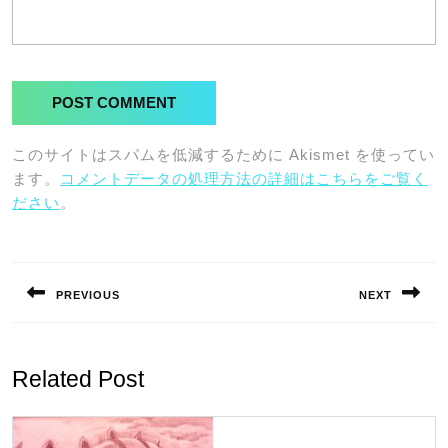
このサイトはスパムを低減するために Akismet を使ってい
ます。
コメントデータの処理方法の詳細はこちらをご覧く
ださい
。
投
稿
PREVIOUS
NEXT
ナ
Previous
Next
ビ
post:
post:
ゲ
Related Post
ー
シ