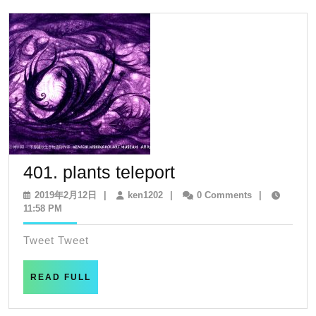
401.
401. plants teleport
plants
2019
ken1202
2019年2月12日
|
ken1202
|
0 Comments
|
年
11:58 PM
teleport
2
月
Tweet Tweet
12
日
READ
READ FULL
FULL