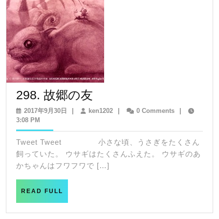
ョ
ン
298.
298. 故郷の友
故
2017
ken1202
2017年9月30日
|
ken1202
|
0 Comments
|
年
3:08 PM
郷
9
の
月
Tweet Tweet 小さな頃、うさぎをたくさん
30
友
飼っていた。 ウサギはたくさんふえた。 ウサギのあ
日
かちゃんはフワフワで […]
READ
READ FULL
FULL