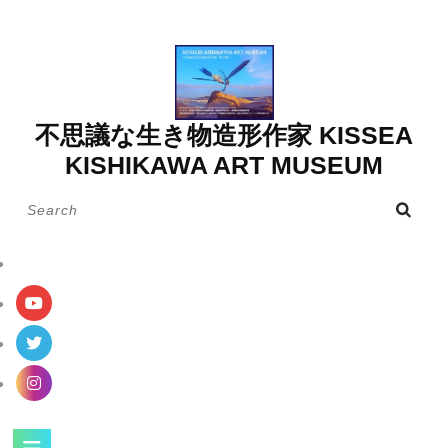
Skip
to
content
不思議な生き物造形作家 KISSEA
KISHIKAWA ART MUSEUM
Search
for:
Open