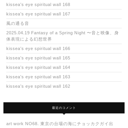
kissea’s eye spiritual wall 168
kissea’s eye spiritual wall 167
風の通る音
2025.04.19 Fantasy of a Spring Night 〜音と映像、身
体表現による幻想世界
kissea’s eye spiritual wall 166
kissea’s eye spiritual wall 165
kissea’s eye spiritual wall 164
kissea’s eye spiritual wall 163
kissea’s eye spiritual wall 162
最近のコメント
art work NO68. 東京の台場の海にチョッカクガイ出