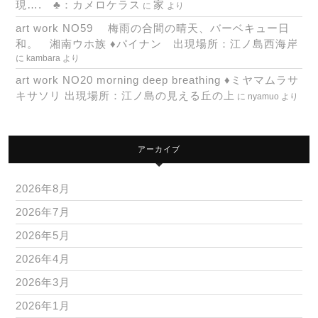
現…. ♣：カメロケラス
家
に
より
art work NO59 梅雨の合間の晴天、バーベキュー日
和。 湘南ウホ族 ♦パイナン 出現場所：江ノ島西海岸
に
kambara
より
art work NO20 morning deep breathing ♦ミヤマムラサ
キサソリ 出現場所：江ノ島の見える丘の上
に
nyamuo
より
アーカイブ
2026年8月
2026年7月
2026年5月
2026年4月
2026年3月
2026年1月