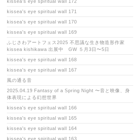
kissea’s eye spiritual wall 172
kissea’s eye spiritual wall 171
kissea’s eye spiritual wall 170
kissea’s eye spiritual wall 169
ふじさわアートフェス2025 不思議な生き物造形作家
kissea kishikawa 出展中 GW ５月3日〜5日
kissea’s eye spiritual wall 168
kissea’s eye spiritual wall 167
風の通る音
2025.04.19 Fantasy of a Spring Night 〜音と映像、身
体表現による幻想世界
kissea’s eye spiritual wall 166
kissea’s eye spiritual wall 165
kissea’s eye spiritual wall 164
kissea’s eye spiritual wall 163