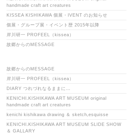
handmade craft art creatures
KISSEA KISHIKAWA 個展・IVENT のお知らせ
個展・グループ展・イベント歴 2015年以降
岸川研一 PROFEEL（kissea）
故郷からのMESSAGE
故郷からのMESSAGE
岸川研一 PROFEEL（kissea）
DIARY つれづれなるままに…
KENICHI.KISHIKAWA ART MUSEUM original
handmade craft art creatures
kenichi kishikawa drawing ＆ sketch,esquisse
KENICHI.KISHIKAWA ART MUSEUM SLIDE SHOW
＆ GALLARY