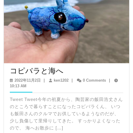
コ
コピバラと海へ
ピ
2022
ken1202
2022年11月2日
|
ken1202
|
0 Comments
|
年
10:13 AM
バ
11
ラ
月
Tweet Tweet今年の初夏から、陶芸家の飯田浩丈さん
2
と
のところで暮らすことになったコピバラくん、 いつ
日
海
も飯田さんのクルマでお供しているようなのだが、
少し負傷して里帰りしてきた。 すっかりよくなった
へ
ので、 海へお散歩に […]