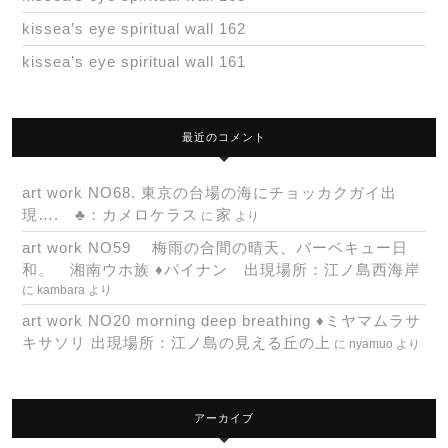
kissea’s eye spiritual wall 162
kissea’s eye spiritual wall 161
最近のコメント
art work NO68. 東京の台場の海にチョッカクガイ出
現…. ♣：カメロケラス
家
に
より
art work NO59 梅雨の合間の晴天、バーベキュー日
和。 湘南ウホ族 ♦パイナン 出現場所：江ノ島西海岸
に
kambara
より
art work NO20 morning deep breathing ♦ミヤマムラサ
キサソリ 出現場所：江ノ島の見える丘の上
に
nyamuo
より
アーカイブ