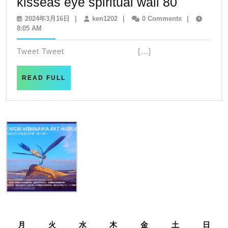
kisseas
kisseas eye spiritual wall 80
eye
2024
ken1202
2024年3月16日
|
ken1202
|
0 Comments
|
年
8:05 AM
spiritual
3
wall
月
Tweet Tweet […]
16
80
日
READ
READ FULL
FULL
月
火
水
木
金
土
日