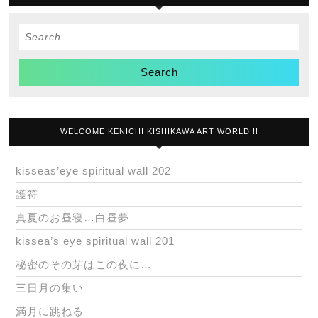
Search
for:
WELCOME KENICHI KISHIKAWA ART WORLD !!
kisseas’eye spiritual wall 202
護符
真夏のお昼寝…白昼夢
kissea’s eye spiritual wall 201
秘密のその芽はこの夜に…
三日月の集い
満月に跳ねる