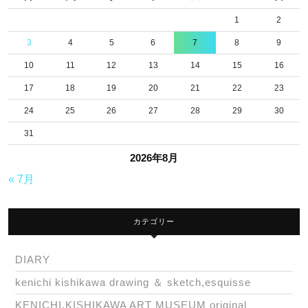
1
2
3
4
5
6
7
8
9
10
11
12
13
14
15
16
17
18
19
20
21
22
23
24
25
26
27
28
29
30
31
2026年8月
« 7月
カテゴリー
DIARY
kenichi kishikawa drawing ＆ sketch,esquisse
KENICHI.KISHIKAWA ART MUSEUM original