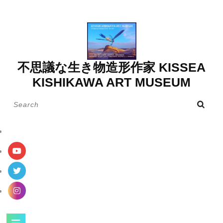
Skip
to
content
不思議な生き物造形作家 KISSEA
KISHIKAWA ART MUSEUM
Search
for:
Open