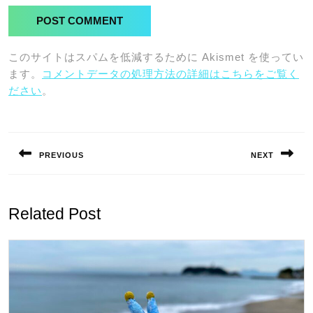
このサイトはスパムを低減するために Akismet を使ってい
ます。
コメントデータの処理方法の詳細はこちらをご覧く
ださい
。
投
稿
PREVIOUS
NEXT
ナ
Previous
Next
ビ
post:
post:
ゲ
Related Post
ー
シ
ョ
ン