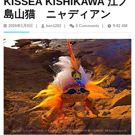
KISSEA KISHIKAWA 江ノ
島山猫 ニャディアン
2026
ken1202
2026年1月8日
|
ken1202
|
0 Comments
|
9:42 AM
年
1
月
8
日