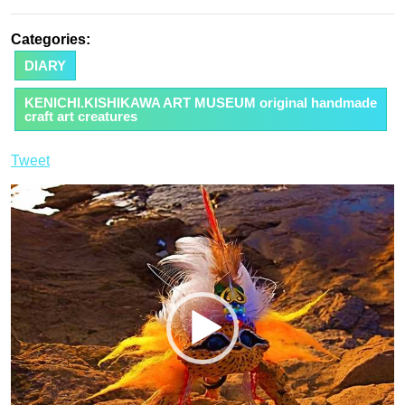
Categories:
DIARY
KENICHI.KISHIKAWA ART MUSEUM original handmade
craft art creatures
Tweet