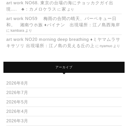
art work NO68. 東京の台場の海にチョッカクガイ出
現…. ♣：カメロケラス
家
に
より
art work NO59 梅雨の合間の晴天、バーベキュー日
和。 湘南ウホ族 ♦パイナン 出現場所：江ノ島西海岸
に
kambara
より
art work NO20 morning deep breathing ♦ミヤマムラサ
キサソリ 出現場所：江ノ島の見える丘の上
に
nyamuo
より
アーカイブ
2026年8月
2026年7月
2026年5月
2026年4月
2026年3月