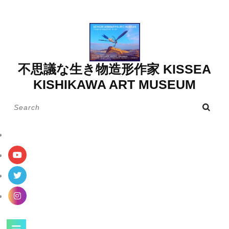
Skip
to
content
不思議な生き物造形作家 KISSEA
KISHIKAWA ART MUSEUM
Search
for:
Open