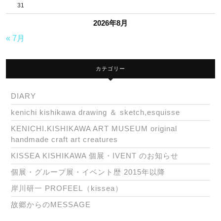
31
2026年8月
« 7月
カテゴリー
DIARY
kenichi kishikawa drawing ＆ sketch,esquisse
KENICHI.KISHIKAWA ART MUSEUM original
handmade craft art creatures
KISSEA KISHIKAWA 個展・IVENT のお知らせ
個展・グループ展・イベント歴 2015年以降
岸川研一 PROFEEL（kissea）
故郷からのMESSAGE