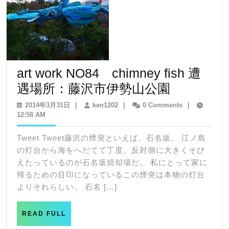
art work NO84 chimney fish 遭
art
遇場所：藤沢市伊勢山公園
work
2014
ken1202
2014年3月31日
|
ken1202
|
0 Comments
|
年
12:58 AM
NO84
3
chimney
月
Tweet Tweet藤沢の煙突といえば、石名坂。 江ノ島
31
fish
の灯台から海をへだてて丁度、反対側に大きくそび
日
遭
えたっているのが石名坂焼却場だ。 私にとって家に
帰るための目印になっているこの煙突は本物の灯台
遇
よりそれらしい。 石名 […]
場
所：
READ
READ FULL
FULL
藤