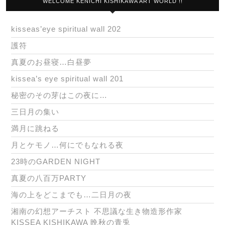
WELCOME KENICHI KISHIKAWA ART WORLD !!
kisseas’eye spiritual wall 202
護符
真夏のお昼寝…白昼夢
kissea’s eye spiritual wall 201
秘密のその芽はこの夜に…
三日月の集い
満月に跳ねる
月とケモノ…何にでもなれる夜
23時のGARDEN NIGHT
真夏の八百万PARTY
海の上をどこまでも…二日月の夜
湘南の幻想アーチスト 不思議な生き物造形作家
KISSEA KISHIKAWA 晩秋の青兎