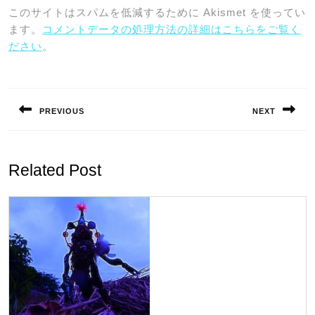
このサイトはスパムを低減するために Akismet を使ってい
ます。
コメントデータの処理方法の詳細はこちらをご覧く
ださい
。
投
稿
PREVIOUS
NEXT
ナ
Previous
Next
ビ
post:
post:
ゲ
Related Post
ー
シ
ョ
ン