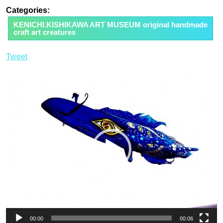
Categories:
KENICHI.KISHIKAWA ART MUSEUM original handmade
craft art creatures
Tweet
00:00
00:06