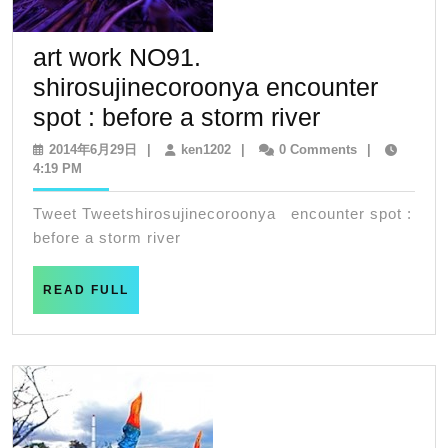
art work NO91.
shirosujinecoroonya encounter
art
spot : before a storm river
work
2014
ken1202
2014年6月29日
|
ken1202
|
0 Comments
|
年
4:19 PM
NO91.
6
shirosujin
月
Tweet Tweetshirosujinecoroonya encounter spot :
29
encounter
before a storm river
日
spot
READ
:
READ FULL
FULL
before
a
storm
river