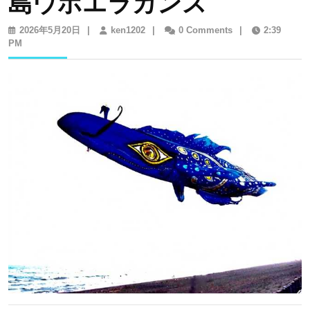
島ウホエラカンス
2026
ken1202
2026年5月20日
|
ken1202
|
0 Comments
|
2:39
年
PM
5
月
20
日