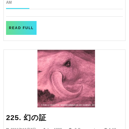
だ
年
AM
10
か
月
に
11
日
な
READ
READ FULL
FULL
っ
た
225.
225. 幻の証
幻