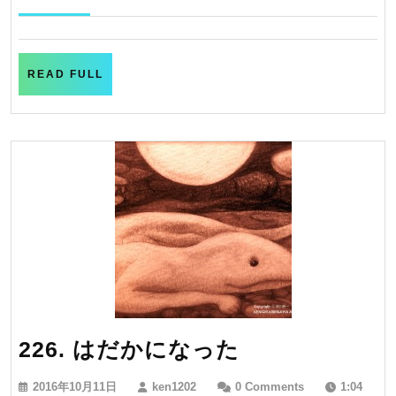
10
日
月
和
14
日
も
READ
READ FULL
FULL
う
一
つ
の
選
択
226.
226. はだかになった
は
2016
ken1202
2016年10月11日
ken1202
0 Comments
1:04