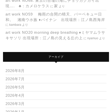
art work NO68. 東京の台場の海にチョッカクガイ出
現…. ♣：カメロケラス
家
に
より
art work NO59 梅雨の合間の晴天、バーベキュー日
和。 湘南ウホ族 ♦パイナン 出現場所：江ノ島西海岸
に
kambara
より
art work NO20 morning deep breathing ♦ミヤマムラサ
キサソリ 出現場所：江ノ島の見える丘の上
に
nyamuo
より
アーカイブ
2026年8月
2026年7月
2026年5月
2026年4月
2026年3月
2026年1月