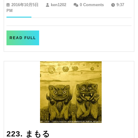
眠
2016
ken1202
2016年10月5日
ken1202
0 Comments
9:37
れ
年
PM
10
ぬ
月
夜
5
日
と
READ
READ FULL
FULL
あ
て
の
な
い
旅
223.
223. まもる