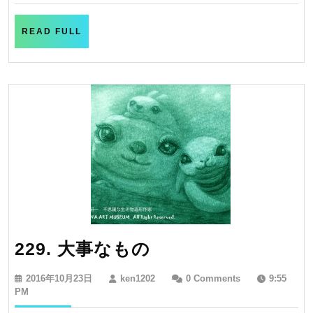
な
30
日
仕
READ
READ FULL
FULL
事
229.
229. 大事なもの
大
2016
ken1202
2016年10月23日
ken1202
0 Comments
9:55
事
年
PM
10
な