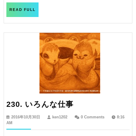
夜
日
に
READ
READ FULL
FULL
230.
230. いろんな仕事
い
2016
ken1202
2016年10月30日
ken1202
0 Comments
8:16
ろ
年
AM
10
ん
月