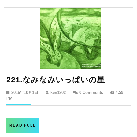
221.
221.なみなみいっぱいの星
な
2016
ken1202
2016年10月1日
ken1202
0 Comments
4:59
み
年
PM
10
な
月
み
1
日
い
READ
READ FULL
FULL
っ