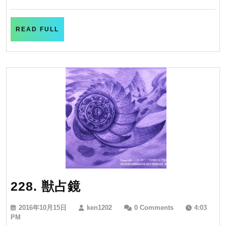
月
も
23
日
の
READ
READ FULL
FULL
228.
228. 獣占鏡
獣
2016
ken1202
2016年10月15日
ken1202
0 Comments
4:03
占
年
PM