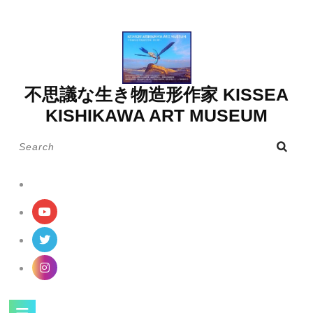
Skip
to
content
不思議な生き物造形作家 KISSEA
KISHIKAWA ART MUSEUM
Search
for:
Open