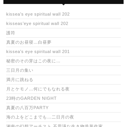
kissea’s eye spiritual wall 202
kisseas’eye spiritual wall 202
護符
真夏のお昼寝…白昼夢
kissea’s eye spiritual wall 201
秘密のその芽はこの夜に…
三日月の集い
満月に跳ねる
月とケモノ…何にでもなれる夜
23時のGARDEN NIGHT
真夏の八百万PARTY
海の上をどこまでも…二日月の夜
湘南の幻想アーチスト 不思議な生き物造形作家