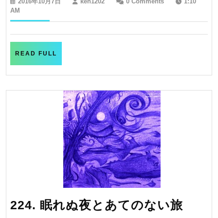
2016
ken1202
2016年10月7日
ken1202
0 Comments
1:10
の
年
AM
10
証
月
7
日
READ
READ FULL
FULL
224.
224. 眠れぬ夜とあてのない旅