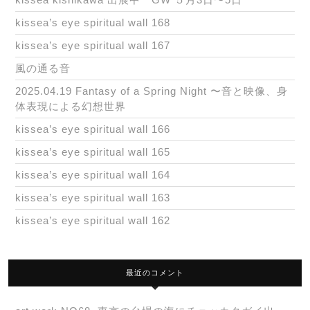
kissea’s eye spiritual wall 168
kissea’s eye spiritual wall 167
風の通る音
2025.04.19 Fantasy of a Spring Night 〜音と映像、身
体表現による幻想世界
kissea’s eye spiritual wall 166
kissea’s eye spiritual wall 165
kissea’s eye spiritual wall 164
kissea’s eye spiritual wall 163
kissea’s eye spiritual wall 162
最近のコメント