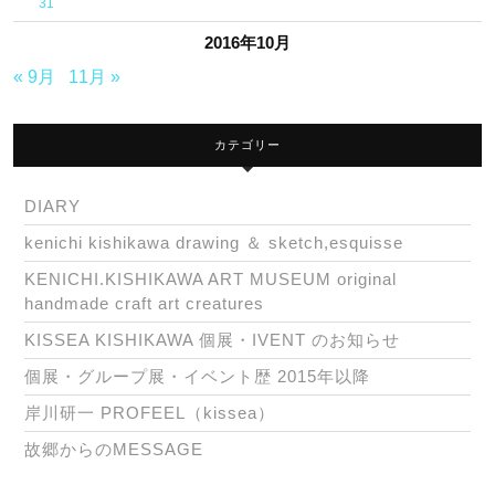
31
2016年10月
« 9月
11月 »
カテゴリー
DIARY
kenichi kishikawa drawing ＆ sketch,esquisse
KENICHI.KISHIKAWA ART MUSEUM original
handmade craft art creatures
KISSEA KISHIKAWA 個展・IVENT のお知らせ
個展・グループ展・イベント歴 2015年以降
岸川研一 PROFEEL（kissea）
故郷からのMESSAGE