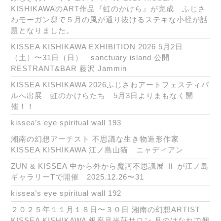
KISHIKAWAのART作品『虹のかけら』が完成 ふじさ
わモーガン邸で５月の風が通り抜けるステキな小径が話
題となりました。
KISSEA KISHIKAWA EXHIBITION 2026 5月2日
（土）〜31日（日） sanctuary island 公開
RESTRANT&BAR 藤沢 Jammin
KISSEA KISHIKAWA 2026ふじさわアートフェスティバ
ルへ出展 虹のかけらたち 5月3日よりまもなく開
催！！
kissea’s eye spiritual wall 193
湘南の幻想アーチスト 不思議な生き物造形作家
KISSEA KISHIKAWA 江ノ島山猫 ニャディアン
ZUN & KISSEA 中から外から魔訶不思議展 Ⅱ が江ノ島
ギャラリーTで開催 2025.12.26〜31
kissea’s eye spiritual wall 192
２０２５年１１月１８日〜３０日 湘南の幻想ARTIST
KISSEA KISHIKAWA 銀座月光荘サロン 月のはなれで個