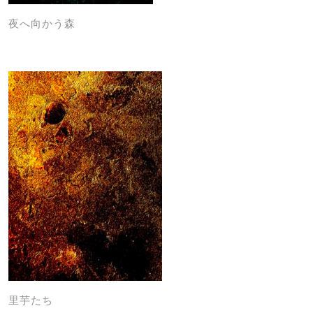
夜へ向かう森
里芋たち