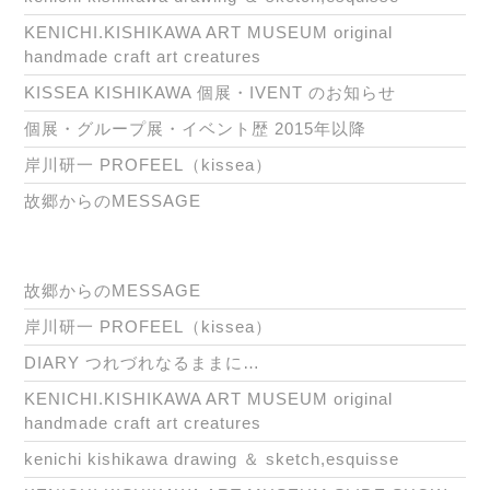
KENICHI.KISHIKAWA ART MUSEUM original
handmade craft art creatures
KISSEA KISHIKAWA 個展・IVENT のお知らせ
個展・グループ展・イベント歴 2015年以降
岸川研一 PROFEEL（kissea）
故郷からのMESSAGE
故郷からのMESSAGE
岸川研一 PROFEEL（kissea）
DIARY つれづれなるままに…
KENICHI.KISHIKAWA ART MUSEUM original
handmade craft art creatures
kenichi kishikawa drawing ＆ sketch,esquisse