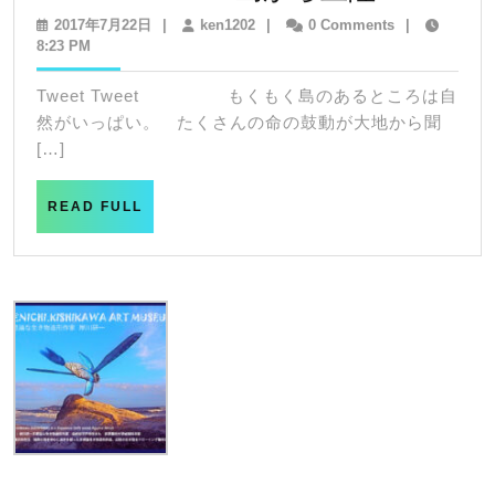
催
mokumok
2017
ken1202
2017年7月22日
|
ken1202
|
0 Comments
|
年
8:23 PM
島
7
か
月
Tweet Tweet もくもく島のあるところは自
22
ら
然がいっぱい。 たくさんの命の鼓動が大地から聞
日
上
[…]
陸
READ
READ FULL
FULL