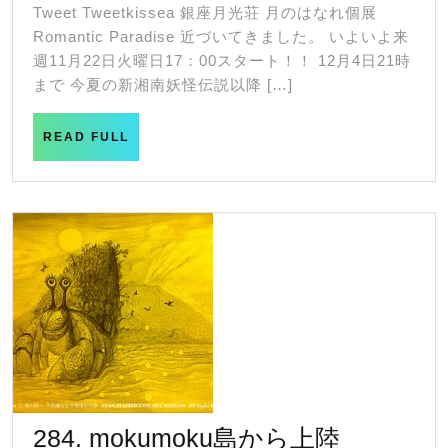
光
月
Tweet Tweetkissea 銀座月光荘 月のはなれ個展
18
荘
Romantic Paradise 近づいてきました。 いよいよ来
日
月
週11月22日火曜日17：00スタート！！ 12月4日21時
まで 今夏の新湘南妖怪伝説以降 […]
の
は
READ
READ FULL
な
FULL
れ
2022.1
12.4
kissea
Romanti
Paradis
個
展
開
284.
284. mokumoku島から上陸