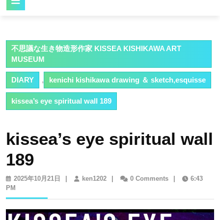
Button
不思議な生き物造形作家 KISSEA KISHIKAWA ART
MUSEUM
DIARY
,
kenichi kishikawa drawing ＆ sketch,esquisse
kissea’s eye spiritual wall 189
kissea’s eye spiritual wall
189
2025
ken1202
2025年10月21日
|
ken1202
|
0 Comments
|
6:43
年
PM
10
月
21