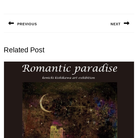
投
稿
PREVIOUS
NEXT
ナ
Previous
Next
ビ
post:
post:
ゲ
Related Post
ー
シ
ョ
ン