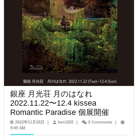
銀座 月光荘 月のはなれ
2022.11.22〜12.4 kissea
銀
Romantic Paradise 個展開催
座
2022
ken1202
2022年11月18日
|
ken1202
|
0 Comments
|
年
9:49 AM
月
11