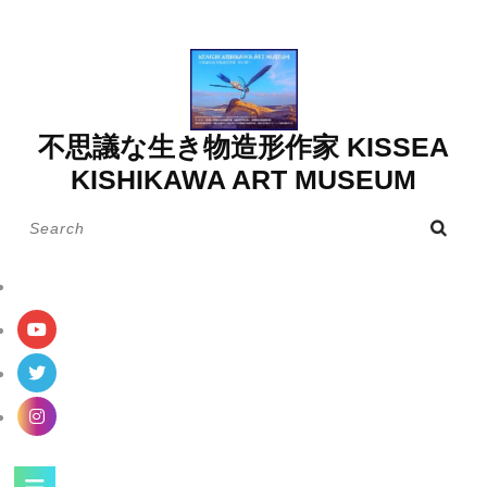
Skip
to
content
不思議な生き物造形作家 KISSEA
KISHIKAWA ART MUSEUM
Search
for:
Open