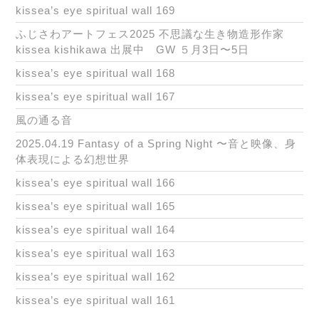
kissea’s eye spiritual wall 169
ふじさわアートフェス2025 不思議な生き物造形作家
kissea kishikawa 出展中 GW ５月3日〜5日
kissea’s eye spiritual wall 168
kissea’s eye spiritual wall 167
風の通る音
2025.04.19 Fantasy of a Spring Night 〜音と映像、身
体表現による幻想世界
kissea’s eye spiritual wall 166
kissea’s eye spiritual wall 165
kissea’s eye spiritual wall 164
kissea’s eye spiritual wall 163
kissea’s eye spiritual wall 162
kissea’s eye spiritual wall 161