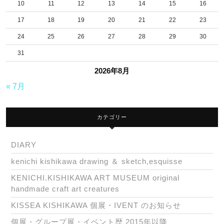
形
10
11
12
13
14
15
16
作
17
18
19
20
21
22
23
家
24
25
26
27
28
29
30
KISSEA
31
KISHI
2026年8月
辻
« 7月
堂
の
カテゴリー
パ
イ
DIARY
ナ
kenichi kishikawa drawing ＆ sketch,esquisse
ン
KENICHI.KISHIKAWA ART MUSEUM original
handmade craft art creatures
KISSEA KISHIKAWA 個展・IVENT のお知らせ
個展・グループ展・イベント歴 2015年以降