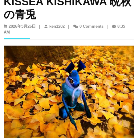
KISSEA KISHIKAWA 晩秋
の青兎
2026
ken1202
2026年5月26日
|
ken1202
|
0 Comments
|
8:35
年
AM
5
月
26
日