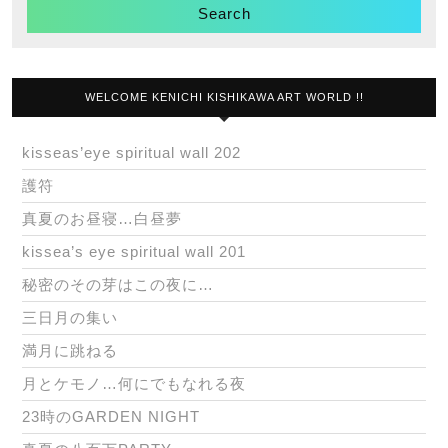
WELCOME KENICHI KISHIKAWA ART WORLD !!
kisseas’eye spiritual wall 202
護符
真夏のお昼寝…白昼夢
kissea’s eye spiritual wall 201
秘密のその芽はこの夜に…
三日月の集い
満月に跳ねる
月とケモノ…何にでもなれる夜
23時のGARDEN NIGHT