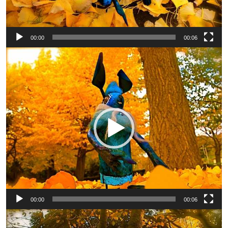
00:00
00:06
動
画
プ
レ
ー
ヤ
ー
00:00
00:06
動
画