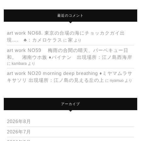
最近のコメント
art work NO68. 東京の台場の海にチョッカクガイ出
現…. ♣：カメロケラス
家
に
より
art work NO59 梅雨の合間の晴天、バーベキュー日
和。 湘南ウホ族 ♦パイナン 出現場所：江ノ島西海岸
に
kambara
より
art work NO20 morning deep breathing ♦ミヤマムラサ
キサソリ 出現場所：江ノ島の見える丘の上
に
nyamuo
より
アーカイブ
2026年8月
2026年7月