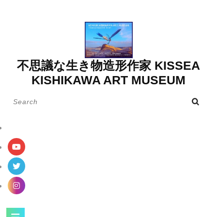
Skip
to
content
不思議な生き物造形作家 KISSEA
KISHIKAWA ART MUSEUM
Search
for:
Open