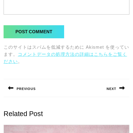
このサイトはスパムを低減するために Akismet を使ってい
ます。
コメントデータの処理方法の詳細はこちらをご覧く
ださい
。
投
稿
PREVIOUS
NEXT
ナ
Previous
Next
ビ
post:
post:
ゲ
Related Post
ー
シ