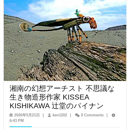
湘南の幻想アーチスト 不思議な
生き物造形作家 KISSEA
湘
KISHIKAWA 辻堂のパイナン
南
2026
ken1202
2026年5月21日
|
ken1202
|
0 Comments
|
年
6:43 PM
の
5