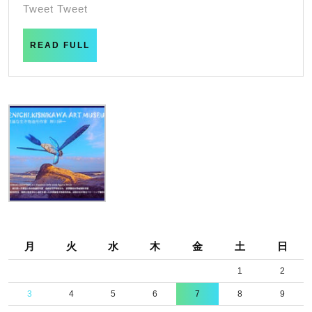
幻
月
Tweet Tweet
21
想
日
ア
READ
READ FULL
FULL
ー
チ
ス
ト
不
思
議
な
生
月
火
水
木
金
土
日
き
物
1
2
造
3
4
5
6
7
8
9