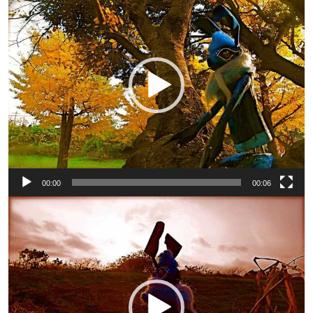
プ
レ
ー
ヤ
ー
00:00
00:06
動
画
プ
レ
ー
ヤ
ー