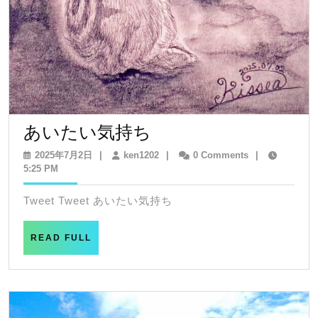
あ
あいたい気持ち
い
2025
ken1202
2025年7月2日
|
ken1202
|
0 Comments
|
年
5:25 PM
た
7
い
月
Tweet Tweet あいたい気持ち
2
気
日
持
READ
READ FULL
FULL
ち