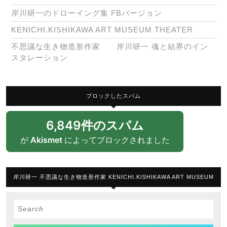
岸川研一のドローイング集 FBバージョン
KENICHI.KISHIKAWA ART MUSEUM THEATER
不思議な生き物造形作家 岸川研一 魂と結界のイン
スタレーション
ブロックしたスパム
6,849件のスパム
が
Akismet
によってブロックされました
岸川研一 不思議な生き物造形作家 KENICHI.KISHIKAWA ART MUSEUM
Search
for: