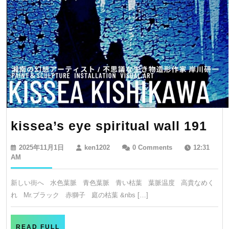
光
荘
サ
ロ
ン
月
の
は
kis
kissea’s eye spiritual wall 191
な
ey
2025
ken1202
れ
2025年11月1日
ken1202
0 Comments
12:31
spi
年
AM
で
11
wal
月
個
新しい街へ 水色葉脈 青色葉脈 青い枯葉 葉脈温度 高貴なめく
19
1
展
れ Mr.ブラック 赤獅子 庭の枯葉 &nbs […]
日
開
催！！
READ
READ FULL