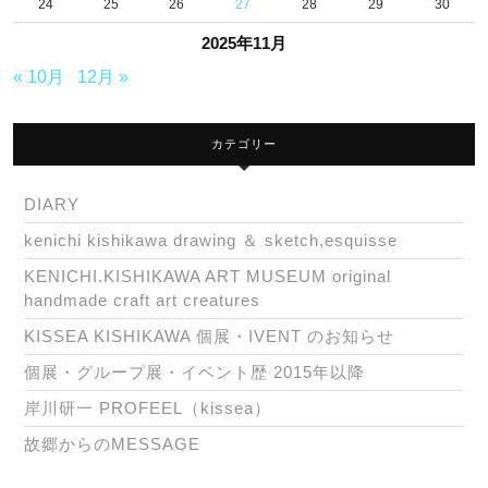
24
25
26
27
28
29
30
2025年11月
« 10月
12月 »
カテゴリー
DIARY
kenichi kishikawa drawing ＆ sketch,esquisse
KENICHI.KISHIKAWA ART MUSEUM original
handmade craft art creatures
KISSEA KISHIKAWA 個展・IVENT のお知らせ
個展・グループ展・イベント歴 2015年以降
岸川研一 PROFEEL（kissea）
故郷からのMESSAGE