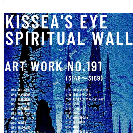
日〜
３
０
日
湘
南
の
幻
想
ARTIST
KISSEA
KISHIKAW
銀
座
月