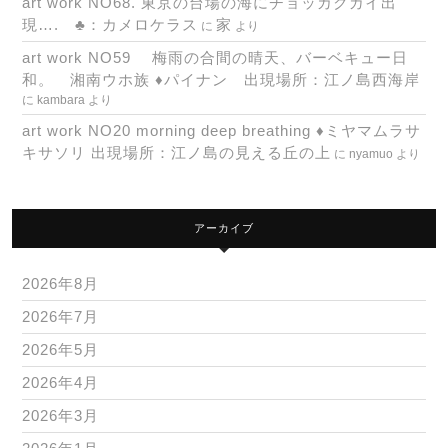
art work NO68. 東京の台場の海にチョッカクガイ出
現…. ♣：カメロケラス
家
に
より
art work NO59 梅雨の合間の晴天、バーベキュー日
和。 湘南ウホ族 ♦パイナン 出現場所：江ノ島西海岸
に
kambara
より
art work NO20 morning deep breathing ♦ミヤマムラサ
キサソリ 出現場所：江ノ島の見える丘の上
に
nyamuo
より
アーカイブ
2026年8月
2026年7月
2026年5月
2026年4月
2026年3月