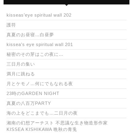
kisseas’eye spiritual wall 202
護符
真夏のお昼寝…白昼夢
kissea’s eye spiritual wall 201
秘密のその芽はこの夜に…
三日月の集い
満月に跳ねる
月とケモノ…何にでもなれる夜
23時のGARDEN NIGHT
真夏の八百万PARTY
海の上をどこまでも…二日月の夜
湘南の幻想アーチスト 不思議な生き物造形作家
KISSEA KISHIKAWA 晩秋の青兎