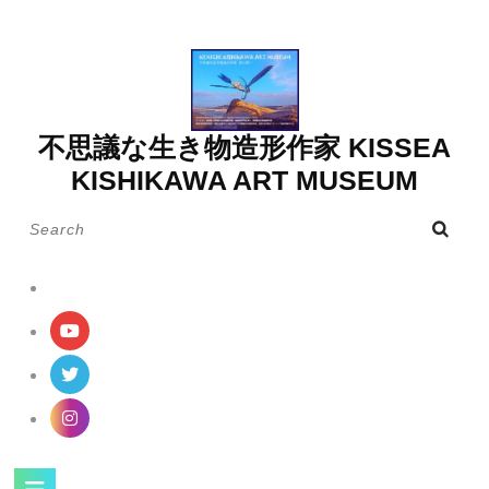
Skip
to
content
不思議な生き物造形作家 KISSEA
KISHIKAWA ART MUSEUM
Search
for:
Open