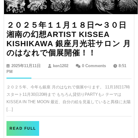
２０２５年１１月１８日〜３０日
湘南の幻想ARTIST KISSEA
KISHIKAWA 銀座月光荘サロン 月
２
のはなれで個展開催！！
０
2025
ken1202
2025年11月11日
ken1202
0 Comments
8:51
２
年
PM
11
５
月
２０２５年、今年も銀座 月のはなれで個展やります。 11月18日17時
年
11
スタート11月30日20時まで もちろん貸切りPARTYも♪ テーマは
日
１
KISSEA IN THE MOON 最近、自分の絵を見返していると異様に太陽
１
[…]
月
１
READ
READ FULL
８
FULL