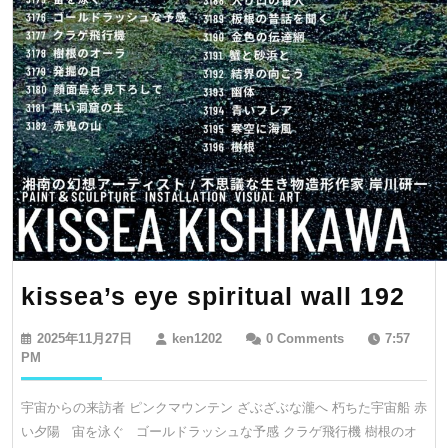
kis
kissea’s eye spiritual wall 192
ey
2025
ken1202
2025年11月27日
ken1202
0 Comments
7:57
spi
年
PM
11
wal
月
宇宙からの来訪者 ピンクマウンテン ざぶざぶな瀧へ 朽ちた宇宙船 赤
19
27
い夕陽 宙を泳ぐ ゴールドラッシュな予感 クラゲ飛行機 樹根のオ
日