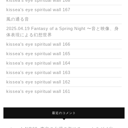
kissea’s eye spiritual wall 168
kissea’s eye spiritual wall 167
風の通る音
2025.04.19 Fantasy of a Spring Night 〜音と映像、身
体表現による幻想世界
kissea’s eye spiritual wall 166
kissea’s eye spiritual wall 165
kissea’s eye spiritual wall 164
kissea’s eye spiritual wall 163
kissea’s eye spiritual wall 162
kissea’s eye spiritual wall 161
最近のコメント