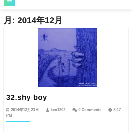
Button
月:
2014年12月
32.shy
32.shy boy
boy
2014
ken1202
2014年12月23日
ken1202
0 Comments
8:17
年
PM
12
月
23