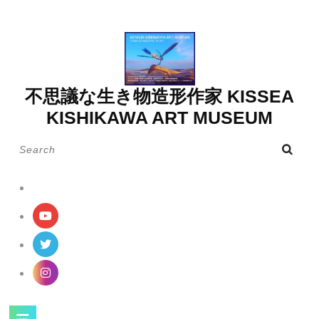
Skip
to
content
不思議な生き物造形作家 KISSEA
KISHIKAWA ART MUSEUM
Search
for:
Open