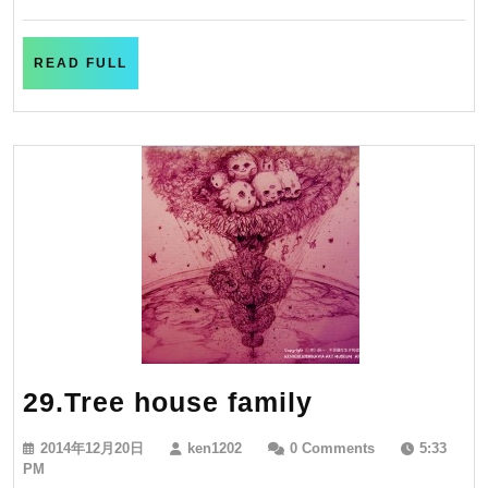
月
三
20
日
匹
READ
READ FULL
FULL
29.Tree
29.Tree house family
house
2014
ken1202
2014年12月20日
ken1202
0 Comments
5:33
family
年
PM