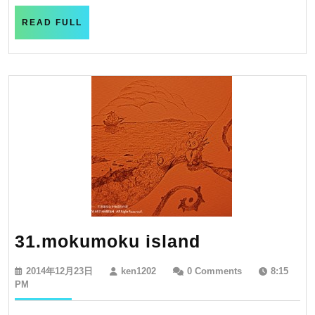
日
READ
READ FULL
FULL
31.mokumok
31.mokumoku island
island
2014
ken1202
2014年12月23日
ken1202
0 Comments
8:15
年
PM
12
月