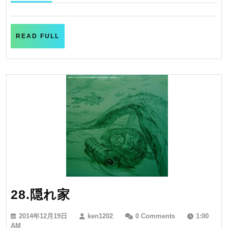
12
月
20
日
READ
READ FULL
FULL
28.
28.隠れ家
隠
2014
ken1202
2014年12月19日
ken1202
0 Comments
1:00
れ
年
AM