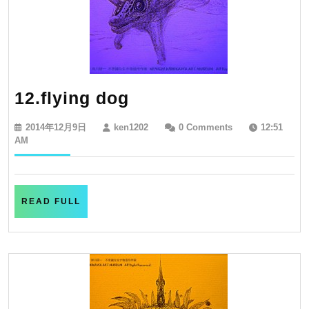
12.flying
12.flying dog
dog
2014
ken1202
2014年12月9日
ken1202
0 Comments
12:51
年
AM
12
月
9
日
READ
READ FULL
FULL