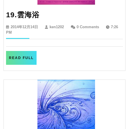
19.
19.雲海浴
雲
2014
ken1202
2014年12月14日
ken1202
0 Comments
7:26
海
年
PM
12
浴
月
14
日
READ
READ FULL
FULL