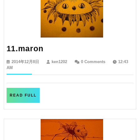
11.maron
11.maron
2014
ken1202
2014年12月8日
ken1202
0 Comments
12:43
年
AM
12
月
8
日
READ
READ FULL
FULL