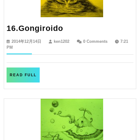
16.Gongiroido
16.Gongiroido
2014
ken1202
2014年12月14日
ken1202
0 Comments
7:21
年
PM
12
月
14
日
READ
READ FULL
FULL