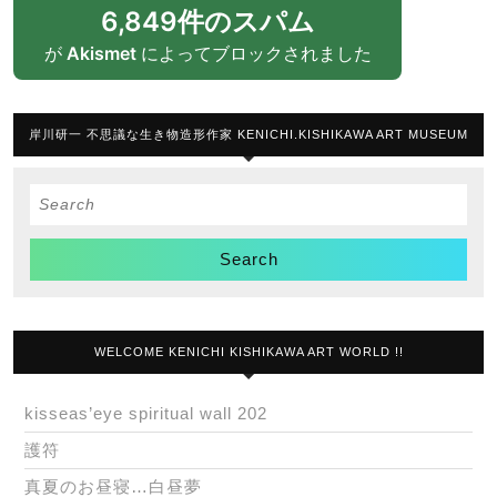
6,849件のスパム
が
Akismet
によってブロックされました
岸川研一 不思議な生き物造形作家 KENICHI.KISHIKAWA ART MUSEUM
Search
for:
WELCOME KENICHI KISHIKAWA ART WORLD !!
kisseas’eye spiritual wall 202
護符
真夏のお昼寝…白昼夢