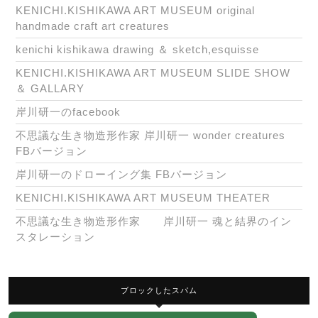
KENICHI.KISHIKAWA ART MUSEUM original
handmade craft art creatures
kenichi kishikawa drawing ＆ sketch,esquisse
KENICHI.KISHIKAWA ART MUSEUM SLIDE SHOW
＆ GALLARY
岸川研一のfacebook
不思議な生き物造形作家 岸川研一 wonder creatures
FBバージョン
岸川研一のドローイング集 FBバージョン
KENICHI.KISHIKAWA ART MUSEUM THEATER
不思議な生き物造形作家 岸川研一 魂と結界のイン
スタレーション
ブロックしたスパム