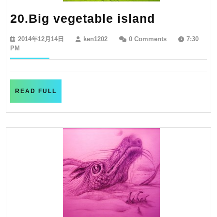
20.Big
20.Big vegetable island
vegetable
2014
ken1202
2014年12月14日
ken1202
0 Comments
7:30
island
年
PM
12
月
14
日
READ
READ FULL
FULL