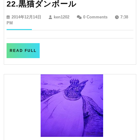
22.
22.黒猫ダンボール
黒
2014
ken1202
2014年12月14日
ken1202
0 Comments
7:38
猫
年
PM
12
ダ
月
ン
14
日
ボ
READ
READ FULL
FULL
ー
ル