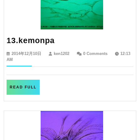
13.kemonpa
13.kemonpa
2014
ken1202
2014年12月10日
ken1202
0 Comments
12:13
年
AM
12
月
10
日
READ
READ FULL
FULL