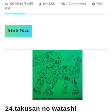
suberidai
2014
ken1202
2014年12月14日
ken1202
0 Comments
7:46
年
PM
12
月
14
日
READ
READ FULL
FULL
24.takusan
24.takusan no watashi