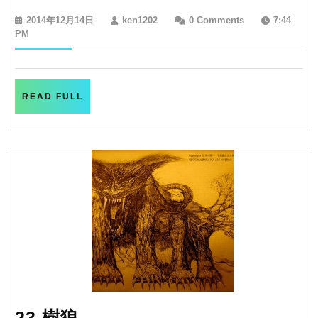
no
2014
ken1202
2014年12月14日
ken1202
0 Comments
7:44
watashi
年
PM
12
月
14
日
READ
READ FULL
FULL
23.
23.樹狼