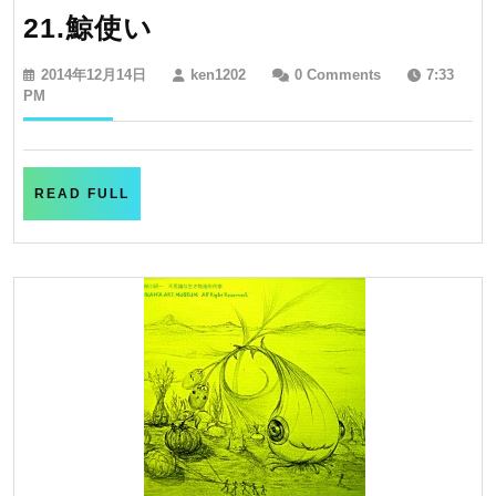
21.
21.鯨使い
鯨
2014
ken1202
2014年12月14日
ken1202
0 Comments
7:33
使
年
PM
12
い
月
14
日
READ
READ FULL
FULL