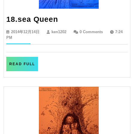
18.sea
18.sea Queen
Queen
2014
ken1202
2014年12月14日
ken1202
0 Comments
7:24
年
PM
12
月
14
日
READ
READ FULL
FULL