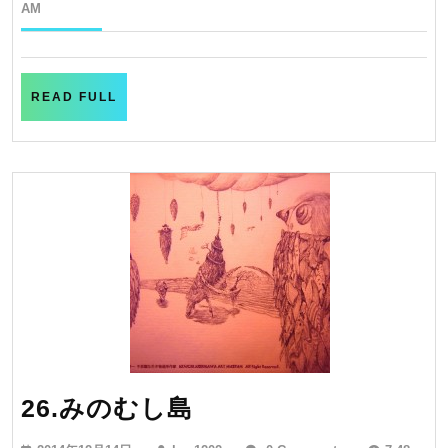
年
AM
12
月
17
日
READ
READ FULL
FULL
26.
26.みのむし島
み