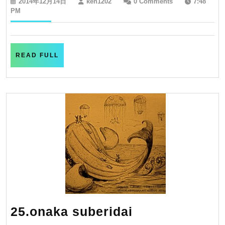
2014
ken1202
2014年12月14日
ken1202
0 Comments
7:48
の
年
PM
12
む
月
し
14
日
島
READ
READ FULL
FULL
25.onaka
25.onaka suberidai