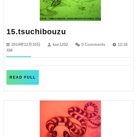
15.tsuchibouzu
15.tsuchibouzu
2014
ken1202
2014年12月10日
ken1202
0 Comments
12:18
年
AM
12
月
10
日
READ
READ FULL
FULL