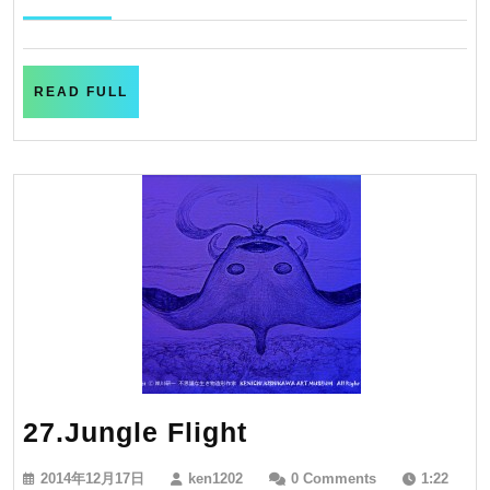
12
家
月
19
日
READ
READ FULL
FULL
27.Jungle
27.Jungle Flight
Flight
2014
ken1202
2014年12月17日
ken1202
0 Comments
1:22