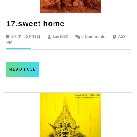
17.sweet
17.sweet home
home
2014
ken1202
2014年12月14日
ken1202
0 Comments
7:22
年
PM
12
月
14
日
READ
READ FULL
FULL