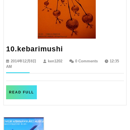
10.kebarimushi
10.kebarimushi
2014
ken1202
2014年12月8日
ken1202
0 Comments
12:35
年
AM
12
月
8
日
READ
READ FULL
FULL