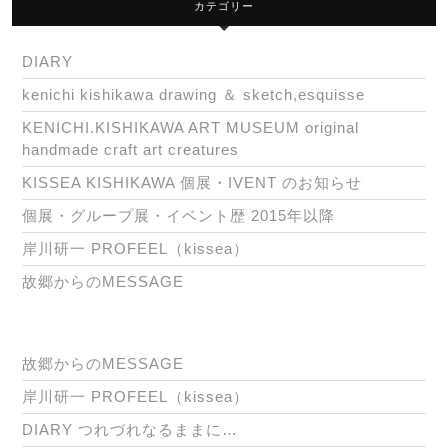
カテゴリー
DIARY
kenichi kishikawa drawing ＆ sketch,esquisse
KENICHI.KISHIKAWA ART MUSEUM original
handmade craft art creatures
KISSEA KISHIKAWA 個展・IVENT のお知らせ
個展・グループ展・イベント歴 2015年以降
岸川研一 PROFEEL（kissea）
故郷からのMESSAGE
故郷からのMESSAGE
岸川研一 PROFEEL（kissea）
DIARY つれづれなるままに…