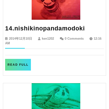
14.nish
14.nishikinopandamodoki
2014
ken1202
2014年12月10日
ken1202
0 Comments
12:16
年
AM
12
月
10
日
READ
READ FULL
FULL