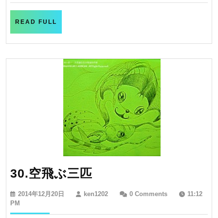
23
日
READ
READ FULL
FULL
30.
30.空飛ぶ三匹
空
2014
ken1202
2014年12月20日
ken1202
0 Comments
11:12
飛
年
PM
12
ぶ