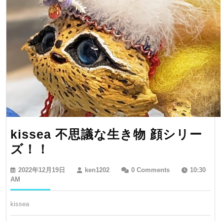
閉
幕！
あ
り
が
と
う
ご
ざ
kissea 不思議な生き物 顔シリー
い
kissea
ズ！！
ま
不
し
2022
ken1202
2022年12月19日
ken1202
0 Comments
10:30
思
た！！
年
AM
12
議
月
kissea
な
19
日