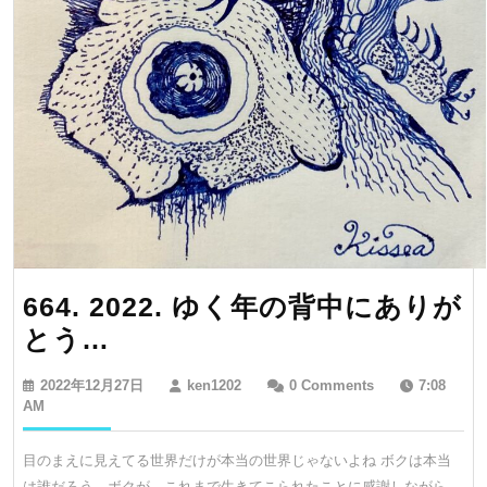
664. 2022. ゆく年の背中にありが
664.
とう…
2022.
2022
ken1202
2022年12月27日
ken1202
0 Comments
7:08
ゆ
年
AM
12
く
月
目のまえに見えてる世界だけが本当の世界じゃないよね ボクは本当
年
27
は誰だろう、ボクが、これまで生きてこられたことに感謝しながら