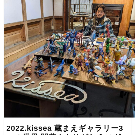
Christmas
&
good
bye
honeys
2022.kissea 蔵まえギャラリー3