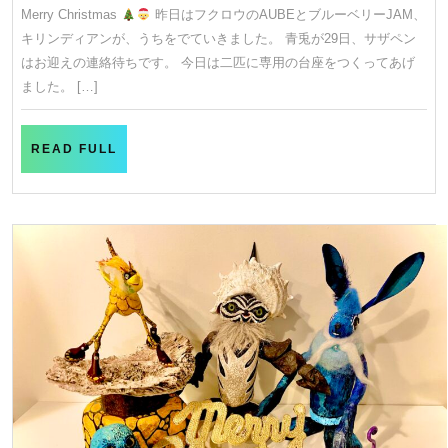
月
Merry Christmas
昨日はフクロウのAUBEとブルーベリーJAM、
24
キリンディアンが、うちをでていきました。 青兎が29日、サザペン
日
はお迎えの連絡待ちです。 今日は二匹に専用の台座をつくってあげ
ました。 […]
READ
READ FULL
FULL