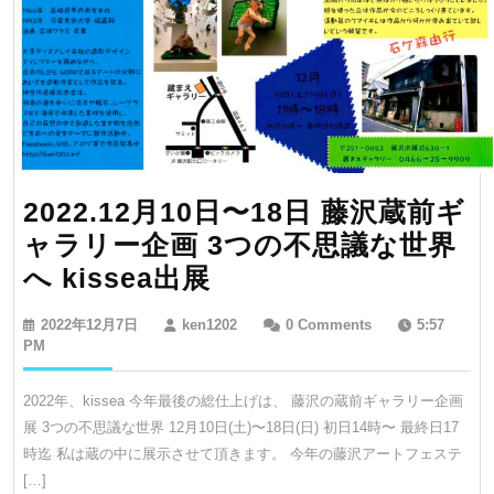
2022.12月10日〜18日 藤沢蔵前ギ
ャラリー企画 3つの不思議な世界
2022.12
へ kissea出展
月
2022
ken1202
2022年12月7日
ken1202
0 Comments
5:57
10
年
PM
12
日〜
月
2022年、kissea 今年最後の総仕上げは、 藤沢の蔵前ギャラリー企画
18
7
展 3つの不思議な世界 12月10日(土)〜18日(日) 初日14時〜 最終日17
日
日
時迄 私は蔵の中に展示させて頂きます。 今年の藤沢アートフェステ
藤
[…]