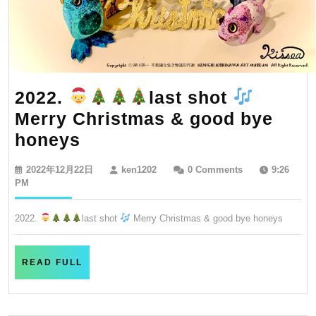
2022.
last shot
Merry Christmas & good bye
2022.
honeys
2022
ken1202
2022年12月22日
ken1202
0 Comments
9:26
年
PM
12
月
2022.
last shot
Merry Christmas & good bye honeys
22
日
last
shot
READ
READ FULL
FULL
Merry