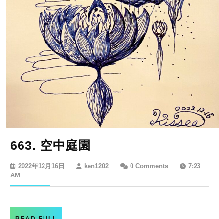
663.
663. 空中庭園
空
2022
ken1202
2022年12月16日
ken1202
0 Comments
7:23
中
年
AM
12
庭
月
園
16
日
READ
READ FULL