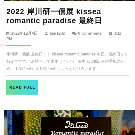
議
2022 岸川研一個展 kissea
な
2022
romantic paradise 最終日
世
岸
界
2022
ken1202
2022年12月4日
ken1202
0 Comments
3:11
川
へ
年
PM
12
研
kissea
月
岸川研一個展 最終日！！ kissea romantic paradise 本日、最終日２１
一
4
出
時までです。 お待ちしてます（＾ν＾） ※本人は搬出車両手配のた
日
個
展
め、 18時45分から19時45分 ちょっとだけぬけます。
展
kissea
READ
READ FULL
romanti
FULL
paradis
最
終
日