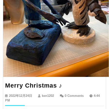
Merry
Merry Christmas ♪
Christmas
2022
ken1202
2022年12月24日
ken1202
0 Comments
4:44
♪
年
PM
12