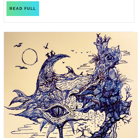
生
き
READ
READ FULL
FULL
物
顔
シ
リ
ー
ズ！！