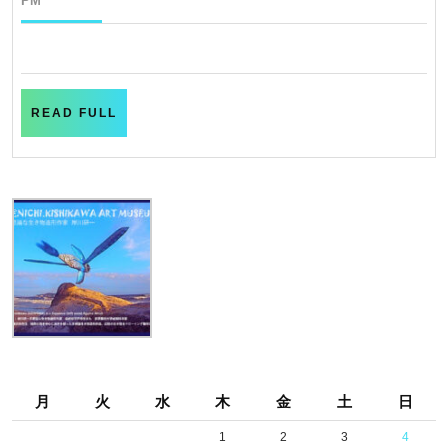
PM
12
romantic
月
paradise
4
日
READ
READ FULL
FULL
月
火
水
木
金
土
日
1
2
3
4