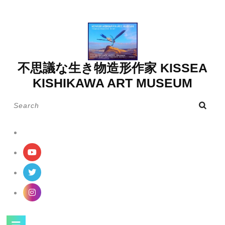
Skip
to
content
不思議な生き物造形作家 KISSEA
KISHIKAWA ART MUSEUM
Search
for:
Open