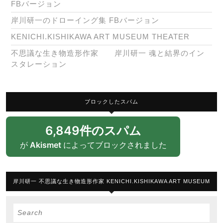
FBバージョン
岸川研一のドローイング集 FBバージョン
KENICHI.KISHIKAWA ART MUSEUM THEATER
不思議な生き物造形作家 岸川研一 魂と結界のイン
スタレーション
ブロックしたスパム
6,849件のスパム
が
Akismet
によってブロックされました
岸川研一 不思議な生き物造形作家 KENICHI.KISHIKAWA ART MUSEUM
Search
for: