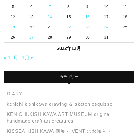
5
6
7
8
9
10
11
12
13
14
15
16
17
18
19
20
21
22
23
24
25
26
27
28
29
30
31
2022年12月
« 11月
1月 »
カテゴリー
DIARY
kenichi kishikawa drawing ＆ sketch,esquisse
KENICHI.KISHIKAWA ART MUSEUM original
handmade craft art creatures
KISSEA KISHIKAWA 個展・IVENT のお知らせ