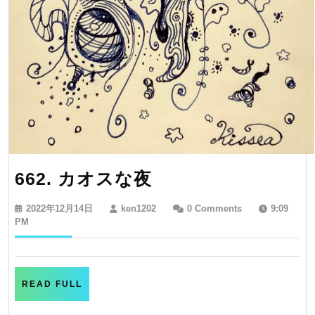
662.
662. カオスな夜
カ
2022
ken1202
2022年12月14日
ken1202
0 Comments
9:09
オ
年
PM
12
ス
月
な
14
日
夜
READ
READ FULL
FULL