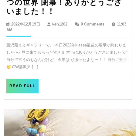
つの世界 閉幕！ありがとうござ
2022.kissea
いました！！
蔵
2022
ken1202
2022年12月19日
ken1202
0 Comments
11:03
ま
年
AM
12
え
月
藤沢蔵まえギャラリーで、 本日2022年kissea最後の展示が終わりま
ギ
19
した〜♪ 見に来てもらった皆さま 本当にありがとうございました^o^
日
ャ
自分で言うのもなんだけど、今年は 頑張ったよな〜！！ 自分に拍手
ラ
GW藤沢ア […]
リ
ー
READ
READ FULL
3
FULL
つ
の
世
界