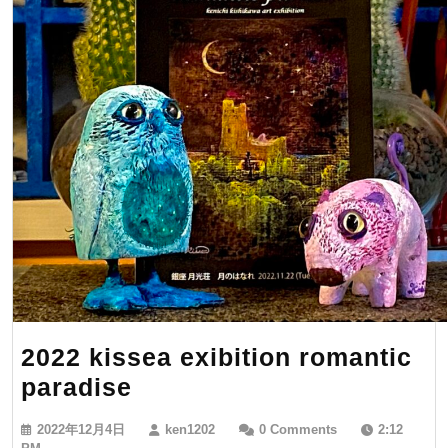
2022 kissea exibition romantic
2022
paradise
kissea
2022
ken1202
2022年12月4日
ken1202
0 Comments
2:12
exibition
年