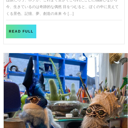
日
の
今、生きているのは奇跡的な偶然 目をつむると、ぼくの中に見えて
背
くる景色、記憶、夢、創造の未来 今 […]
中
に
READ
READ FULL
あ
FULL
り
が
と
う…