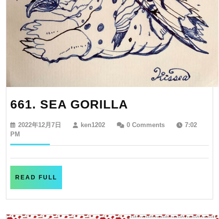
661.
661. SEA GORILLA
SEA
2022
ken1202
2022年12月7日
ken1202
0 Comments
7:02
GORILLA
年
PM
12
月
7
日
READ
READ FULL
FULL