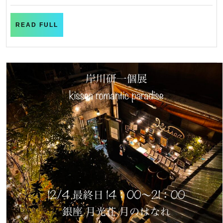
沢
蔵
READ
READ FULL
前
FULL
ギ
ャ
ラ
リ
ー
企
画
3
つ
の
不
思