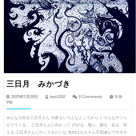
三
三日月 みかづき
日
2025
ken1202
2025年7月29日
ken1202
0 Comments
9:36
月
年
PM
7
み
月
みんな大好き三日月さん 今夜もいろんなところから いろんなヤツら
か
29
がでてくる。 三日月さんに向かって のびる、飛ぶ、踊る、走る、吠
日
づ
える 三日月さんにのってみたいな 先約はもちろん不思議なウサギさ