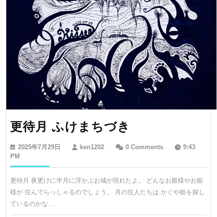
更
更待月 ふけまちづき
待
2025
ken1202
2025年7月29日
ken1202
0 Comments
9:43
月
年
PM
7
ふ
月
更待月 夜更けに半月に浮かぶお城が現れたよ。 どんなお殿様やお姫
け
29
様が 住んでらっしゃるのでしょう。 月の住人たちは かぐや姫を探し
日
ま
ているのかな…
ち