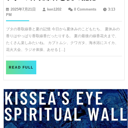
タ
2025
ken1202
2025年7月21日
ken1202
0 Comments
3:13
の
年
PM
7
香
月
ブタの香取線香と夏の記憶 今日から夏休みのこどもたち、 夏休みの
取
21
香りはやっぱり香取線香だったりする。 夏の最後の線香花火まで、
日
線
たくさん楽しみたいね。 カブトムシ、クワガタ、海水浴にスイカ、
香
花火大会、ラジオ体操、あせる […]
と
夏
READ
READ FULL
の
FULL
記
憶