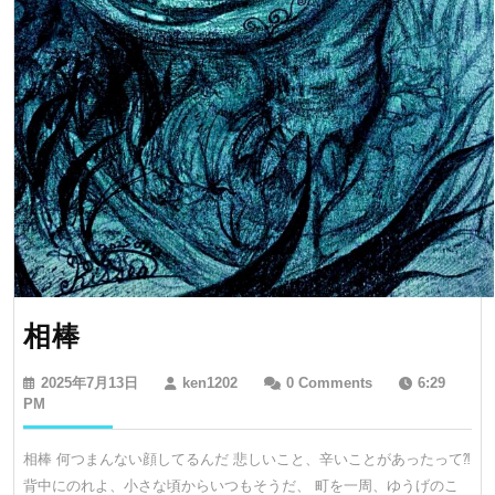
相
相棒
棒
2025
ken1202
2025年7月13日
ken1202
0 Comments
6:29
年
PM
7
月
相棒 何つまんない顔してるんだ 悲しいこと、辛いことがあったって⁈
13
背中にのれよ、小さな頃からいつもそうだ、 町を一周、ゆうげのこ
日