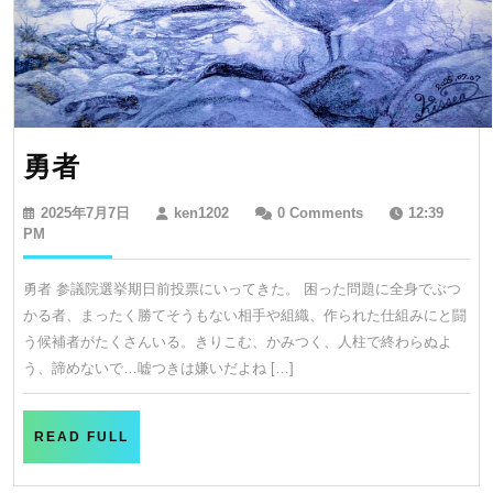
勇
勇者
者
2025
ken1202
2025年7月7日
ken1202
0 Comments
12:39
年
PM
7
月
勇者 参議院選挙期日前投票にいってきた。 困った問題に全身でぶつ
7
かる者、まったく勝てそうもない相手や組織、作られた仕組みにと闘
日
う候補者がたくさんいる。きりこむ、かみつく、人柱で終わらぬよ
う、諦めないで…嘘つきは嫌いだよね […]
READ
READ FULL
FULL