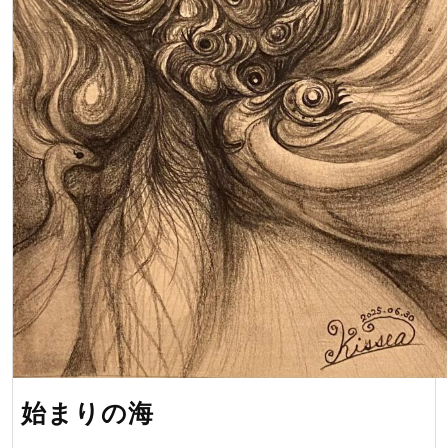
始
始まりの海
ま