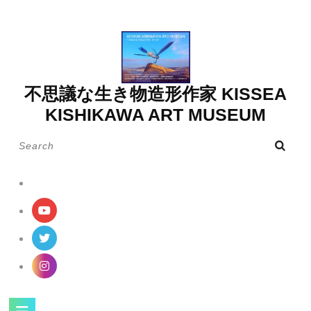
Skip
to
content
不思議な生き物造形作家 KISSEA
KISHIKAWA ART MUSEUM
Search
for:
Open