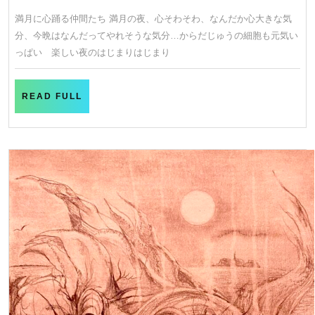
ん
月
満月に心踊る仲間たち 満月の夜、心そわそわ、なんだか心大きな気
げ
23
分、今晩はなんだってやれそうな気分…からだじゅうの細胞も元気い
日
つ
っぱい 楽しい夜のはじまりはじまり
READ
READ FULL
FULL