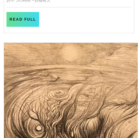
おやつの時間〜お稲荷犬
時
2
日
間〜
お
READ
READ FULL
FULL
稲
荷
犬