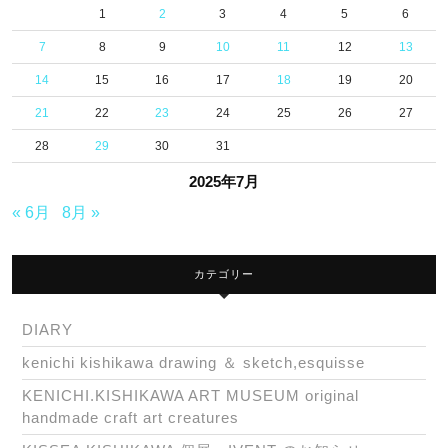
1
2
3
4
5
6
7
8
9
10
11
12
13
14
15
16
17
18
19
20
21
22
23
24
25
26
27
28
29
30
31
2025年7月
« 6月
8月 »
カテゴリー
DIARY
kenichi kishikawa drawing ＆ sketch,esquisse
KENICHI.KISHIKAWA ART MUSEUM original
handmade craft art creatures