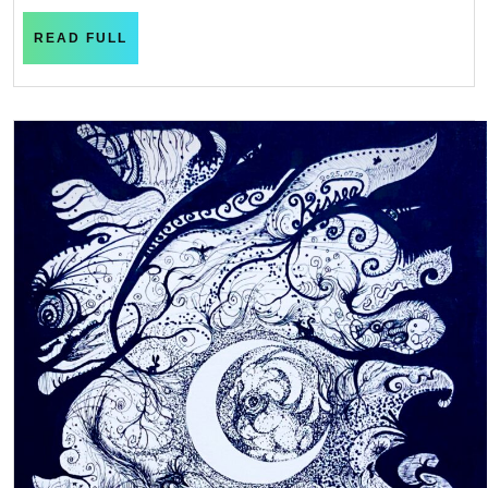
づ
READ
READ FULL
き
FULL