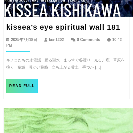
kis
kissea’s eye spiritual wall 181
ey
2025
ken1202
2025年7月18日
ken1202
0 Comments
10:42
spi
年
PM
7
wal
月
キノコたちの糸電話 踊る聖水 まっすぐ谷渡り 光る川底 草原を
18
18
往く 葉鱗 暖かい葉路 立ち上がる黄土 手づか […]
日
READ
READ FULL
FULL