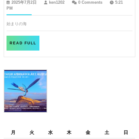
2025
ken1202
2025年7月2日
ken1202
0 Comments
5:21
り
年
PM
7
の
月
始まりの海
海
2
日
READ
READ FULL
FULL
月
火
水
木
金
土
日