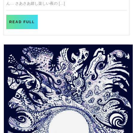
き
ん… さあさあ嬉し楽しい夜の […]
READ
READ FULL
FULL