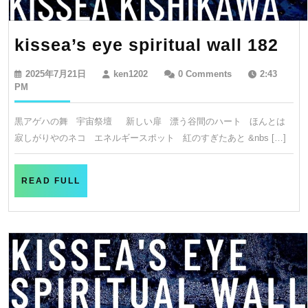
kis
kissea’s eye spiritual wall 182
ey
2025
ken1202
2025年7月21日
ken1202
0 Comments
2:43
spi
年
PM
7
wal
月
黒アゲハの舞 宇宙祭壇 新しい扉 漂う谷間のハート ほんとは
18
21
寂しがりやのネコ エネルギースポット 紅のすぎたあと &nbs […]
日
READ
READ FULL
FULL