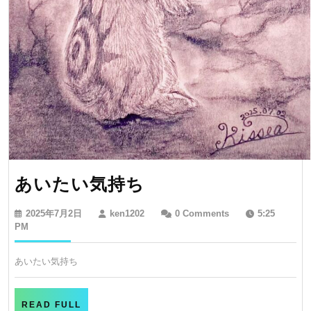
あ
あいたい気持ち
い
2025
ken1202
2025年7月2日
ken1202
0 Comments
5:25
た
年
PM
7
い
月
あいたい気持ち
気
2
日
持
ち
READ
READ FULL