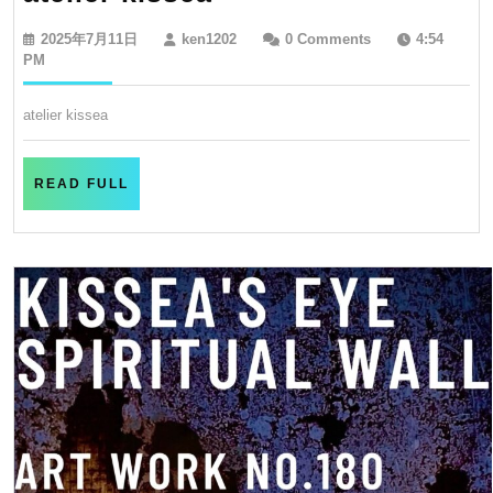
kissea
2025
ken1202
2025年7月11日
ken1202
0 Comments
4:54
年
PM
7
月
atelier kissea
11
日
READ
READ FULL
FULL