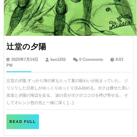
辻
辻堂の夕陽
堂
2025
ken1202
2025年7月14日
ken1202
0 Comments
8:03
の
年
PM
7
夕
月
辻堂の夕陽 すっかり海の家もたって夏の賑わいが始まっていた。 ジ
陽
14
リジリした日差しがゆっくりゆっくり沈み始める。ボクは痩せた黒い
日
友達と夕陽の海辺を走る。 波の音がボクのココロを呼び寄せる。 そ
してオレンジ色の光と一緒に深く […]
READ
READ FULL
FULL