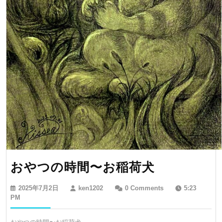
お
おやつの時間〜お稲荷犬
や
2025
ken1202
2025年7月2日
ken1202
0 Comments
5:23
つ
年
PM
7
の
月