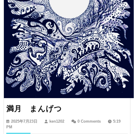
満
満月 まんげつ
月
2025
ken1202
2025年7月23日
ken1202
0 Comments
5:19
ま
年
PM
7