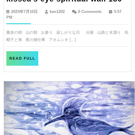
ey
2025
ken1202
2025年7月10日
ken1202
0 Comments
5:57
spi
年
PM
7
wal
月
厩舎の朝 山の朝 お参り 寂しがりな日 分裂 山路と水溜り 烏
18
10
帽子と海 夜の畑仕事 アオムシキ […]
日
READ
READ FULL
FULL