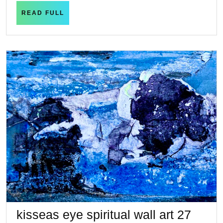
日
READ
READ FULL
FULL
kisse
kisseas eye spiritual wall art 27