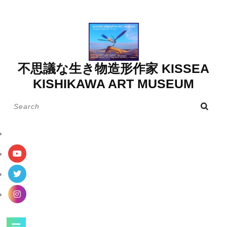
Skip
to
content
不思議な生き物造形作家 KISSEA
KISHIKAWA ART MUSEUM
Search
for:
Open