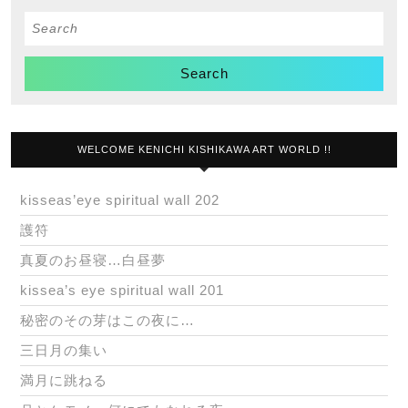
Search
for:
WELCOME KENICHI KISHIKAWA ART WORLD !!
kisseas’eye spiritual wall 202
護符
真夏のお昼寝…白昼夢
kissea’s eye spiritual wall 201
秘密のその芽はこの夜に…
三日月の集い
満月に跳ねる