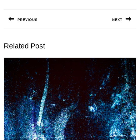
投
稿
PREVIOUS
NEXT
ナ
Previous
Next
ビ
post:
post:
ゲ
Related Post
ー
シ
ョ
ン