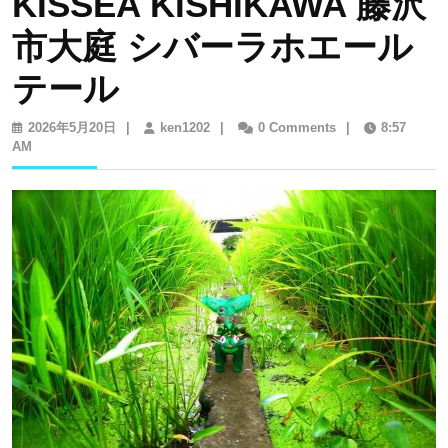
KISSEA KISHIKAWA 藤沢
市大庭 シバーラホエール
テール
2026
ken1202
2026年5月20日
|
ken1202
|
0 Comments
|
8:57
年
AM
5
月
20
日