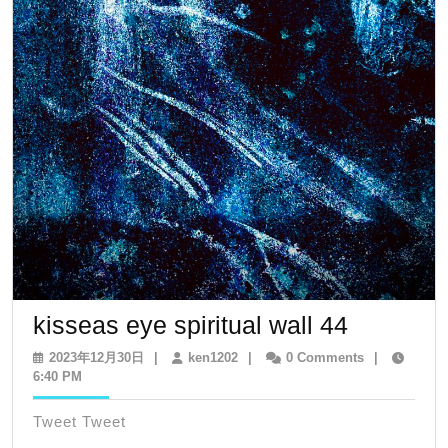
kisseas
kisseas eye spiritual wall 44
eye
2023
ken1202
2023年12月30日
|
ken1202
|
0 Comments
|
年
6:40 PM
spiritual
12
wall
月
Tweet Tweet
30
44