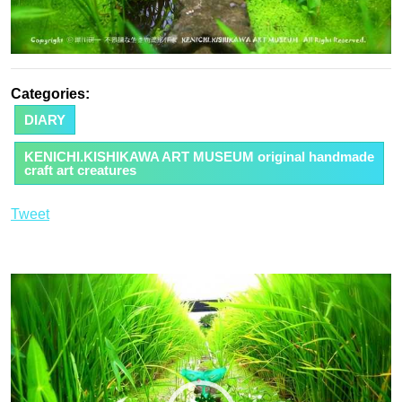
Categories:
DIARY
KENICHI.KISHIKAWA ART MUSEUM original handmade
craft art creatures
Tweet
動
画
プ
レ
ー
ヤ