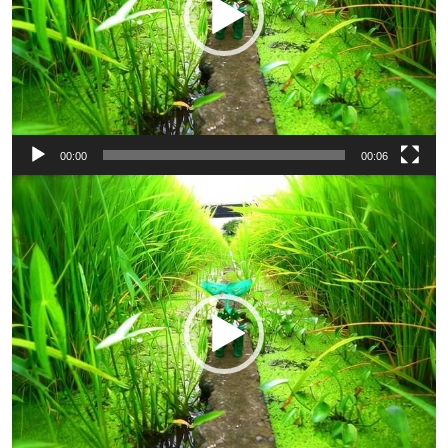
ー
00:00
00:06
動
画
プ
レ
ー
ヤ
ー