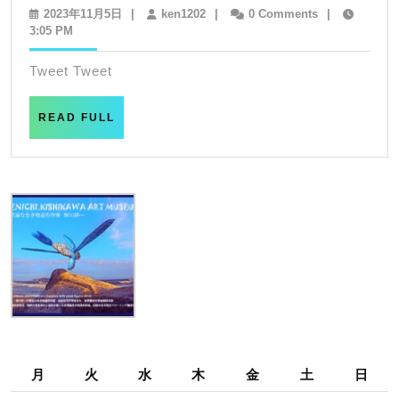
eye
2023
ken1202
2023年11月5日
|
ken1202
|
0 Comments
|
年
3:05 PM
spirit
11
wall
月
Tweet Tweet
5
art
日
27
READ
READ FULL
FULL
月
火
水
木
金
土
日