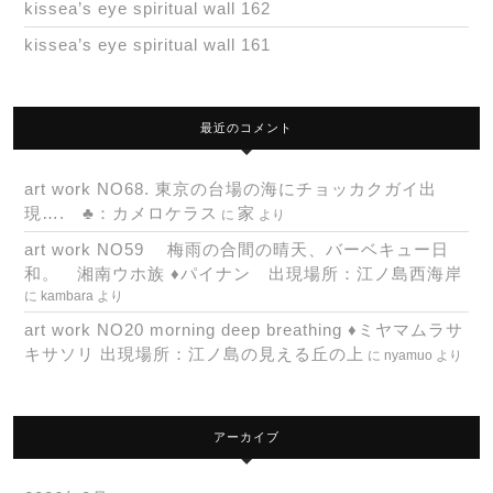
kissea’s eye spiritual wall 162
kissea’s eye spiritual wall 161
最近のコメント
art work NO68. 東京の台場の海にチョッカクガイ出
現…. ♣：カメロケラス
家
に
より
art work NO59 梅雨の合間の晴天、バーベキュー日
和。 湘南ウホ族 ♦パイナン 出現場所：江ノ島西海岸
に
kambara
より
art work NO20 morning deep breathing ♦ミヤマムラサ
キサソリ 出現場所：江ノ島の見える丘の上
に
nyamuo
より
アーカイブ