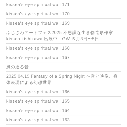
kissea’s eye spiritual wall 171
kissea’s eye spiritual wall 170
kissea’s eye spiritual wall 169
ふじさわアートフェス2025 不思議な生き物造形作家
kissea kishikawa 出展中 GW ５月3日〜5日
kissea’s eye spiritual wall 168
kissea’s eye spiritual wall 167
風の通る音
2025.04.19 Fantasy of a Spring Night 〜音と映像、身
体表現による幻想世界
kissea’s eye spiritual wall 166
kissea’s eye spiritual wall 165
kissea’s eye spiritual wall 164
kissea’s eye spiritual wall 163