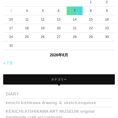
1
2
3
4
5
6
7
8
9
10
11
12
13
14
15
16
17
18
19
20
21
22
23
24
25
26
27
28
29
30
31
2026年8月
« 7月
カテゴリー
DIARY
kenichi kishikawa drawing ＆ sketch,esquisse
KENICHI.KISHIKAWA ART MUSEUM original
handmade craft art creatures