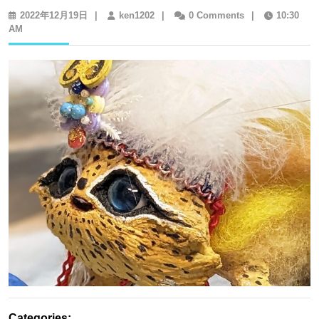
2022
ken1202
2022年12月19日
|
ken1202
|
0 Comments
|
10:30
年
AM
12
月
19
日
Categories: