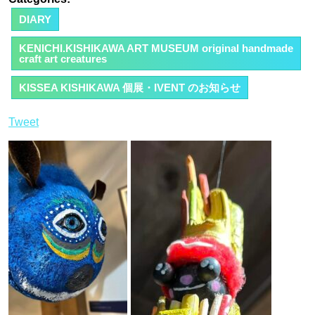
DIARY
KENICHI.KISHIKAWA ART MUSEUM original handmade
craft art creatures
KISSEA KISHIKAWA 個展・IVENT のお知らせ
Tweet