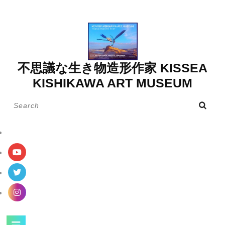
Skip
to
content
不思議な生き物造形作家 KISSEA
KISHIKAWA ART MUSEUM
Search
for:
Open