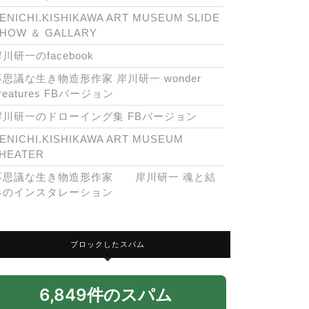
ENICHI.KISHIKAWA ART MUSEUM SLIDE
HOW ＆ GALLARY
川研一のfacebook
不思議な生き物造形作家 岸川研一 wonder
reatures FBバージョン
岸川研一のドローイング集 FBバージョン
ENICHI.KISHIKAWA ART MUSEUM
HEATER
不思議な生き物造形作家 岸川研一 魂と結
界のインスタレーション
ブロックしたスパム
6,849件のスパム