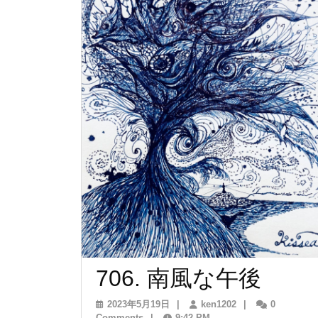
ン
706.
706. 南風な午後
南
2023
ken1202
2023年5月19日
|
ken1202
|
0
年
Comments
|
9:42 PM