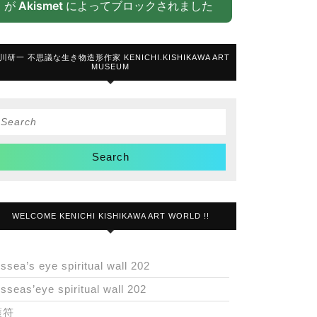
が
Akismet
によってブロックされました
川研一 不思議な生き物造形作家 KENICHI.KISHIKAWA ART
MUSEUM
Search
or:
WELCOME KENICHI KISHIKAWA ART WORLD !!
issea’s eye spiritual wall 202
isseas’eye spiritual wall 202
護符