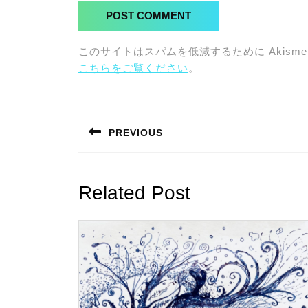
このサイトはスパムを低減するために Akisme
こちらをご覧ください
。
投
稿
PREVIOUS
ナ
Previous
post:
ビ
Related Post
ゲ
ー
シ
ョ