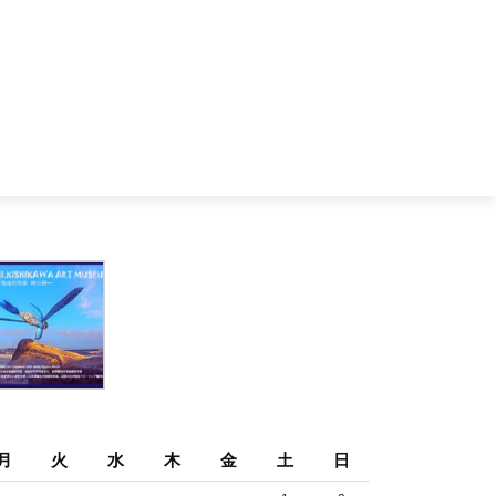
月
火
水
木
金
土
日