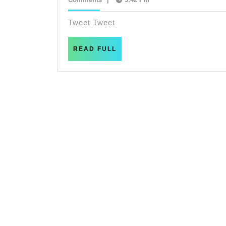
風
5
月
Tweet Tweet
な
19
日
午
READ
READ FULL
FULL
後