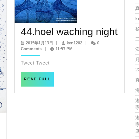
k
44.h
44.hoel waching night
wach
2015
ken1202
2015年1月13日
|
ken1202
|
0
年
Comments
|
11:53 PM
night
1
月
Tweet Tweet
13
2
日
READ
READ FULL
FULL
家
家