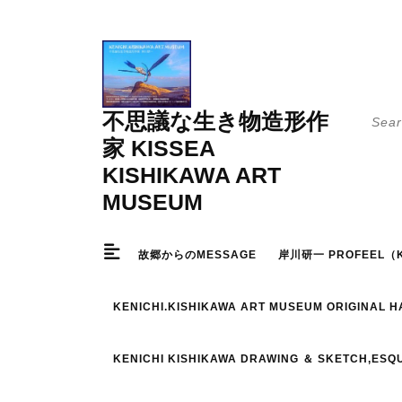
Skip
to
content
Searc
不思議な生き物造形作
for:
家 KISSEA
KISHIKAWA ART
MUSEUM
故郷からのMESSAGE
岸川研一 PROFEEL（K
KENICHI.KISHIKAWA ART MUSEUM ORIGINAL 
KENICHI KISHIKAWA DRAWING ＆ SKETCH,ESQ