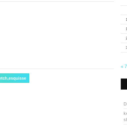
« 
etch,esquisse
D
k
s