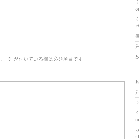
K
o
K
岸
ん。
※
が付いている欄は必須項目です
岸
K
o
k
s