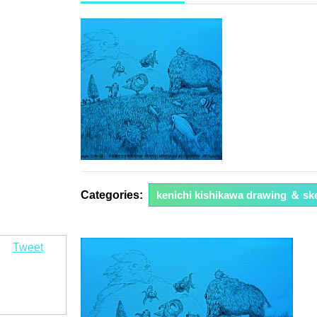
年
12
月
14
日
Categories:
kenichi kishikawa drawing ＆ sk
Tweet