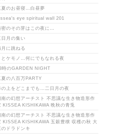
真夏のお昼寝…白昼夢
issea’s eye spiritual wall 201
oel
秘密のその芽はこの夜に…
三日月の集い
ing
満月に跳ねる
月とケモノ…何にでもなれる夜
3時のGARDEN NIGHT
真夏の八百万PARTY
海の上をどこまでも…二日月の夜
湘南の幻想アーチスト 不思議な生き物造形作
 KISSEA KISHIKAWA 晩秋の青兎
湘南の幻想アーチスト 不思議な生き物造形作
 KISSEA KISHIKAWA 五穀豊穣 収穫の秋 大
庭のドラドンキ