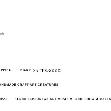
h
ISSEA）
DIARY つれづれなるままに…
HANDMADE CRAFT ART CREATURES
UISSE
KENICHI.KISHIKAWA ART MUSEUM SLIDE SHOW ＆ GALL