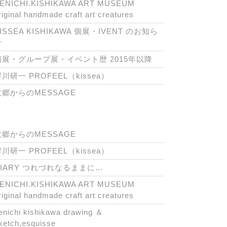
ENICHI.KISHIKAWA ART MUSEUM
riginal handmade craft art creatures
ISSEA KISHIKAWA 個展・IVENT のお知ら
せ
個展・グループ展・イベント歴 2015年以降
川研一 PROFEEL（kissea）
故郷からのMESSAGE
故郷からのMESSAGE
川研一 PROFEEL（kissea）
DIARY つれづれなるままに…
ENICHI.KISHIKAWA ART MUSEUM
riginal handmade craft art creatures
enichi kishikawa drawing ＆
ketch,esquisse