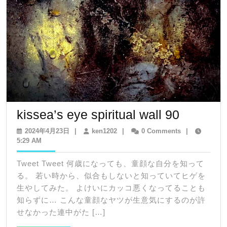
kissea’s
kissea’s eye spiritual wall 90
eye
2024
ken1202
2024年4月23日
|
ken1202
|
0 Comments
|
年
5:29 AM
spiritual
4
wall
月
Tweet Tweet 何歳になっても、童顔な自分を知って
23
90
る。 若い時から、似合もしないと知っていてヒゲを
日
生やしてみた。 よけいにカッコ悪くなってることも
知らずに… こんな童顔なヤツが生意気にするのが許
せなかった連中がた […]