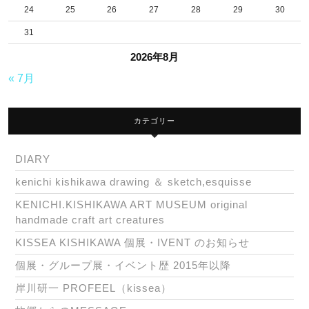
24
25
26
27
28
29
30
31
2026年8月
« 7月
カテゴリー
DIARY
kenichi kishikawa drawing ＆ sketch,esquisse
KENICHI.KISHIKAWA ART MUSEUM original
handmade craft art creatures
KISSEA KISHIKAWA 個展・IVENT のお知らせ
個展・グループ展・イベント歴 2015年以降
岸川研一 PROFEEL（kissea）