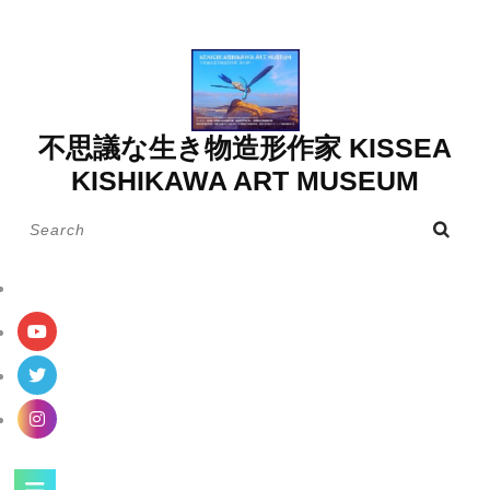
Skip
to
content
不思議な生き物造形作家 KISSEA
KISHIKAWA ART MUSEUM
Search
for:
Open