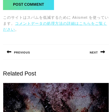
このサイトはスパムを低減するために Akismet を使ってい
ます。
コメントデータの処理方法の詳細はこちらをご覧く
ださい
。
投
稿
PREVIOUS
NEXT
ナ
Previous
Next
ビ
post:
post:
ゲ
Related Post
ー
シ
ョ
ン