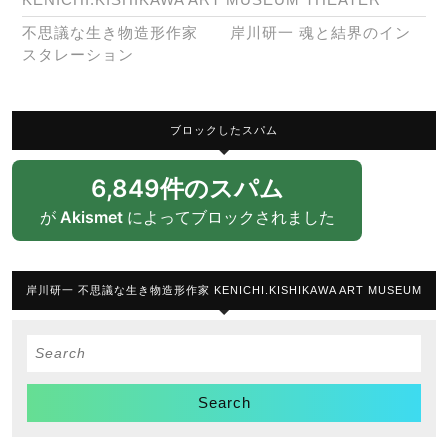
不思議な生き物造形作家 岸川研一 魂と結界のイン
スタレーション
ブロックしたスパム
6,849件のスパム
が
Akismet
によってブロックされました
岸川研一 不思議な生き物造形作家 KENICHI.KISHIKAWA ART MUSEUM
Search
for: