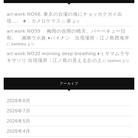
art work NO68. 東京の台場の海にチョッカクガイ出
現…. ♣：カメロケラス
家
に
より
art work NO59 梅雨の合間の晴天、バーベキュー日
和。 湘南ウホ族 ♦パイナン 出現場所：江ノ島西海岸
に
kambara
より
art work NO20 morning deep breathing ♦ミヤマムラサ
キサソリ 出現場所：江ノ島の見える丘の上
に
nyamuo
より
アーカイブ
2026年8月
2026年7月
2026年5月
2026年4月