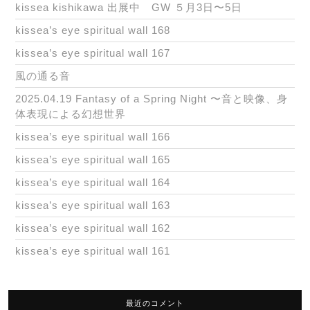
kissea kishikawa 出展中 GW ５月3日〜5日
kissea’s eye spiritual wall 168
kissea’s eye spiritual wall 167
風の通る音
2025.04.19 Fantasy of a Spring Night 〜音と映像、身
体表現による幻想世界
kissea’s eye spiritual wall 166
kissea’s eye spiritual wall 165
kissea’s eye spiritual wall 164
kissea’s eye spiritual wall 163
kissea’s eye spiritual wall 162
kissea’s eye spiritual wall 161
最近のコメント