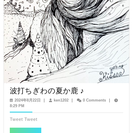
波
波打ちぎわの夏か鹿 ♪
打
2024
ken1202
2024年8月22日
|
ken1202
|
0 Comments
|
年
8:29 PM
ち
8
ぎ
月
Tweet Tweet
22
わ
日