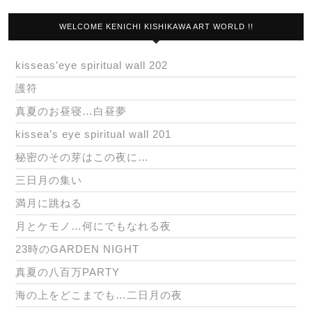
WELCOME KENICHI KISHIKAWA ART WORLD !!
kisseas’eye spiritual wall 202
護符
真夏のお昼寝…白昼夢
kissea’s eye spiritual wall 201
秘密のその芽はこの夜に…
三日月の集い
満月に跳ねる
月とケモノ…何にでもなれる夜
23時のGARDEN NIGHT
真夏の八百万PARTY
海の上をどこまでも…二日月の夜