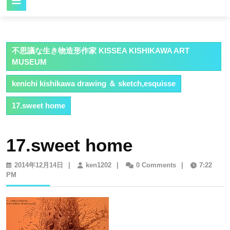
Button
不思議な生き物造形作家 KISSEA KISHIKAWA ART
MUSEUM
kenichi kishikawa drawing ＆ sketch,esquisse
17.sweet home
17.sweet home
2014
ken1202
2014年12月14日
|
ken1202
|
0 Comments
|
7:22
年
PM
12
月
14
日