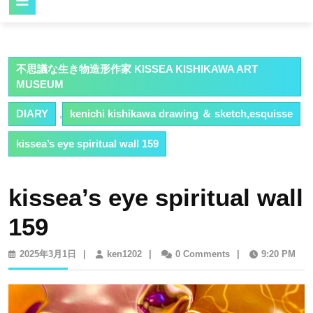
Button
不思議な生き物造形作家 KISSEA KISHIKAWA ART
MUSEUM
DIARY
,
kenichi kishikawa drawing ＆ sketch,esquisse
kissea’s eye spiritual wall 159
kissea’s eye spiritual wall
159
2025
ken1202
2025年3月1日
|
ken1202
|
0 Comments
|
9:20 PM
年
3
月
1