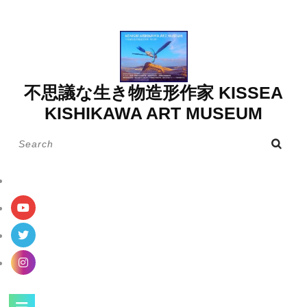
Skip
to
content
不思議な生き物造形作家 KISSEA
KISHIKAWA ART MUSEUM
Search
for:
Open