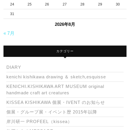
24
25
26
27
28
29
30
31
2026年8月
« 7月
カテゴリー
DIARY
kenichi kishikawa drawing ＆ sketch,esquisse
KENICHI.KISHIKAWA ART MUSEUM original
handmade craft art creatures
KISSEA KISHIKAWA 個展・IVENT のお知らせ
個展・グループ展・イベント歴 2015年以降
岸川研一 PROFEEL（kissea）