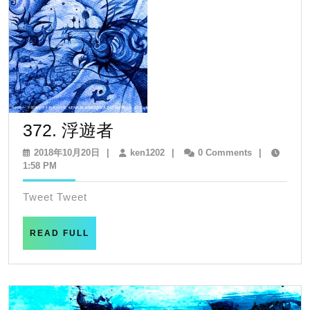
ョ
ン
372.
372. 浮遊者
浮
2018
ken1202
2018年10月20日
|
ken1202
|
0 Comments
|
年
1:58 PM
遊
10
者
月
Tweet Tweet
20
日
READ
READ FULL
FULL