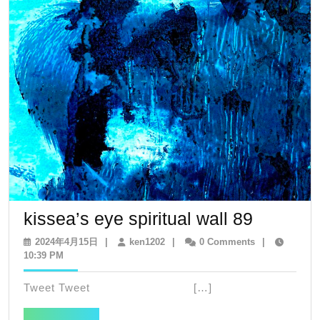
kissea’s
kissea’s eye spiritual wall 89
eye
2024
ken1202
2024年4月15日
|
ken1202
|
0 Comments
|
年
10:39 PM
spiritual
4
wall
月
Tweet Tweet […]
15
89
日