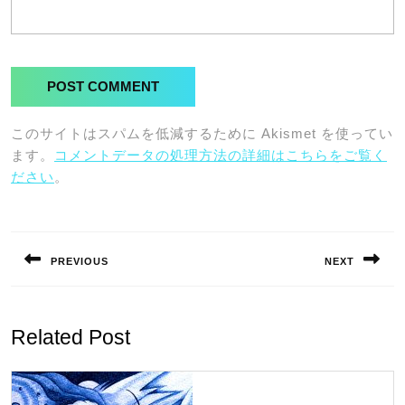
このサイトはスパムを低減するために Akismet を使ってい
ます。
コメントデータの処理方法の詳細はこちらをご覧く
ださい
。
投
稿
PREVIOUS
NEXT
ナ
Previous
Next
ビ
post:
post:
ゲ
Related Post
ー
シ