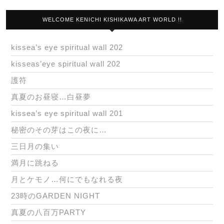
WELCOME KENICHI KISHIKAWA ART WORLD !!
kissea’s eye spiritual wall 202
kisseas’eye spiritual wall 202
護符
真夏のお昼寝…白昼夢
kissea’s eye spiritual wall 201
秘密のその芽はこの夜に…
三日月の集い
満月に跳ねる
月とケモノ…何にでもなれる夜
23時のGARDEN NIGHT
真夏の八百万PARTY