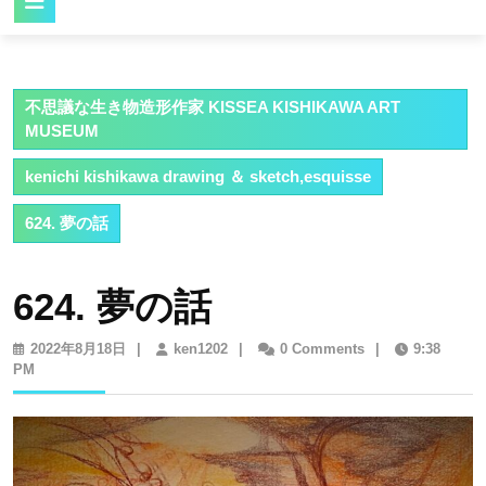
Button
不思議な生き物造形作家 KISSEA KISHIKAWA ART
MUSEUM
kenichi kishikawa drawing ＆ sketch,esquisse
624. 夢の話
624. 夢の話
2022
ken1202
2022年8月18日
|
ken1202
|
0 Comments
|
9:38
年
PM
8
月
18
日