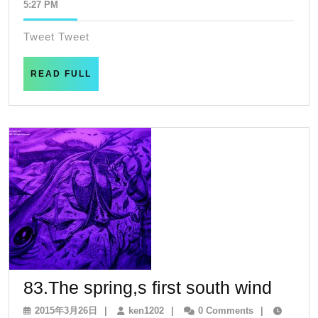
年
5:27 PM
釣
1
り
月
Tweet Tweet
7
名
日
人
READ
READ FULL
FULL
83.Th
83.The spring,s first south wind
sprin
2015
ken1202
2015年3月26日
|
ken1202
|
0 Comments
|