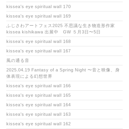
kissea’s eye spiritual wall 170
kissea’s eye spiritual wall 169
ふじさわアートフェス2025 不思議な生き物造形作家
kissea kishikawa 出展中 GW ５月3日〜5日
kissea’s eye spiritual wall 168
kissea’s eye spiritual wall 167
風の通る音
2025.04.19 Fantasy of a Spring Night 〜音と映像、身
体表現による幻想世界
kissea’s eye spiritual wall 166
kissea’s eye spiritual wall 165
kissea’s eye spiritual wall 164
kissea’s eye spiritual wall 163
kissea’s eye spiritual wall 162