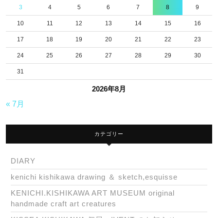
3
4
5
6
7
8
9
10
11
12
13
14
15
16
17
18
19
20
21
22
23
24
25
26
27
28
29
30
31
2026年8月
« 7月
カテゴリー
DIARY
kenichi kishikawa drawing ＆ sketch,esquisse
KENICHI.KISHIKAWA ART MUSEUM original
handmade craft art creatures