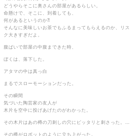
どうやらそこに奥さんの部屋があるらしい。
命懸けで、そこに、到着しても、
何があるというのか⁈
そんなに美味しいお茶でもふるまってもらえるのか、リス
ク大きすぎだよ。
腹ばいで部屋の中腹まできた時、
ぼくは、落下した。
アタマの中は真っ白
まるでスローモーションだった。
その瞬間
気づいた陶芸家の友人が
木片を空中に投げあげたのがわかった。
その木片はあの樽の刀刺しの穴にピッタリと刺さった。…
その樽がロボットのように立ち上がった。