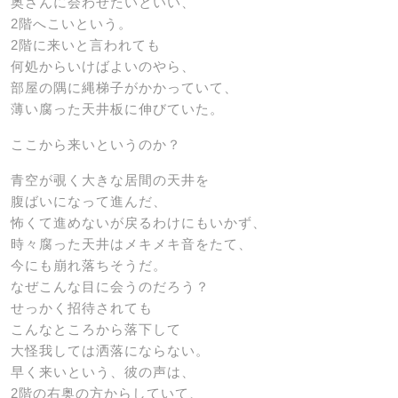
奥さんに会わせたいといい、
2階へこいという。
2階に来いと言われても
何処からいけばよいのやら、
部屋の隅に縄梯子がかかっていて、
薄い腐った天井板に伸びていた。
ここから来いというのか？
青空が覗く大きな居間の天井を
腹ばいになって進んだ、
怖くて進めないが戻るわけにもいかず、
時々腐った天井はメキメキ音をたて、
今にも崩れ落ちそうだ。
なぜこんな目に会うのだろう？
せっかく招待されても
こんなところから落下して
大怪我しては洒落にならない。
早く来いという、彼の声は、
2階の右奥の方からしていて、