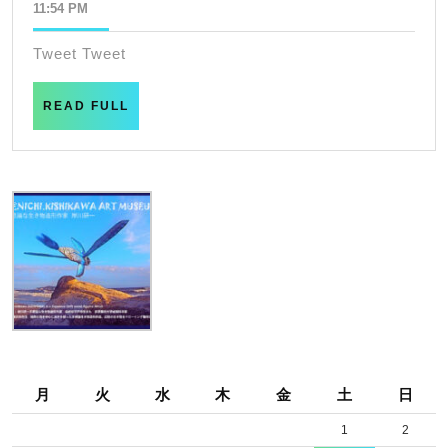
年
11:54 PM
first
3
south
月
Tweet Tweet
26
wind
日
READ
READ FULL
FULL
月
火
水
木
金
土
日
1
2