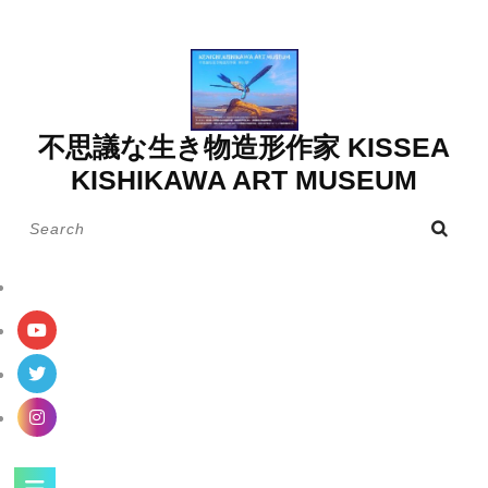
Skip
to
content
不思議な生き物造形作家 KISSEA
KISHIKAWA ART MUSEUM
Search
for:
Open