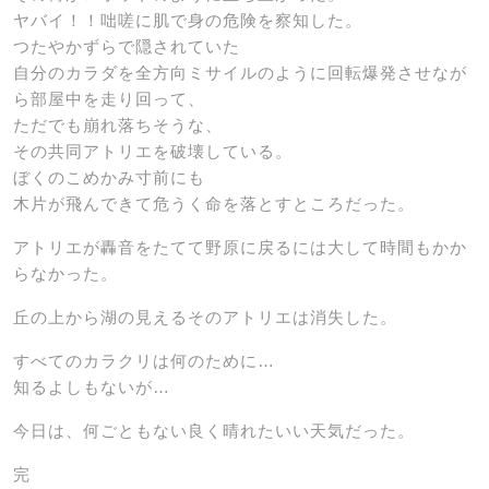
ヤバイ！！咄嗟に肌で身の危険を察知した。
つたやかずらで隠されていた
自分のカラダを全方向ミサイルのように回転爆発させなが
ら部屋中を走り回って、
ただでも崩れ落ちそうな、
その共同アトリエを破壊している。
ぼくのこめかみ寸前にも
木片が飛んできて危うく命を落とすところだった。
アトリエが轟音をたてて野原に戻るには大して時間もかか
らなかった。
丘の上から湖の見えるそのアトリエは消失した。
すべてのカラクリは何のために…
知るよしもないが…
今日は、何ごともない良く晴れたいい天気だった。
完