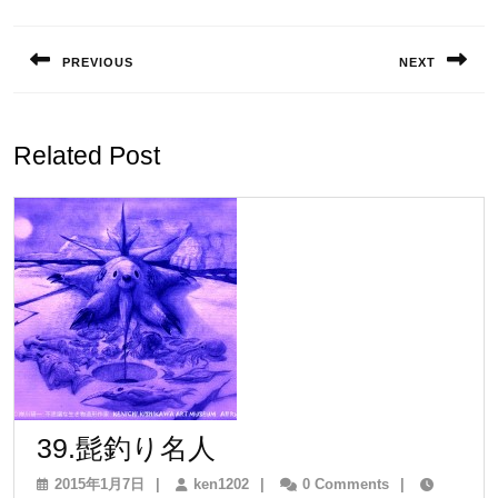
投
稿
PREVIOUS
NEXT
ナ
Previous
Next
ビ
post:
post:
ゲ
Related Post
ー
シ
ョ
ン
39.
39.髭釣り名人
髭
2015
ken1202
2015年1月7日
|
ken1202
|
0 Comments
|