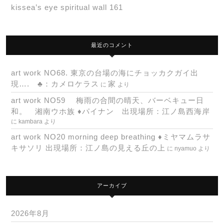
kissea’s eye spiritual wall 161
最近のコメント
art work NO68. 東京の台場の海にチョッカクガイ出
現…. ♣：カメロケラス
家
に
より
art work NO59 梅雨の合間の晴天、バーベキュー日
和。 湘南ウホ族 ♦パイナン 出現場所：江ノ島西海岸
に
kambara
より
art work NO20 morning deep breathing ♦ミヤマムラサ
キサソリ 出現場所：江ノ島の見える丘の上
に
nyamuo
より
アーカイブ
2026年8月