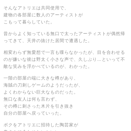
そんなアトリエは共同使用で、
建物の各部屋に数人のアーティストが
こもって暮らしていた。
昔からよく知っている無口で太ったアーティストが偶然帰
ってきて、天井の抜けた居間で遭遇した。
相変わらず無愛想で一言も喋らなかったが、目を合わせる
のが嫌いな彼は野太く小さな声で、久しぶり…といって不
敵な笑みを浮かべているのが、わかった。
一階の部屋の端に大きな樽があり、
海賊の刀刺しゲームのようだったが、
よくわからない巨大なものだった。
無口な友人は何も言わず、
その樽に刺さった木片を引き抜き
自分の部屋へ戻っていった。
ボクをアトリエに招待した陶芸家が