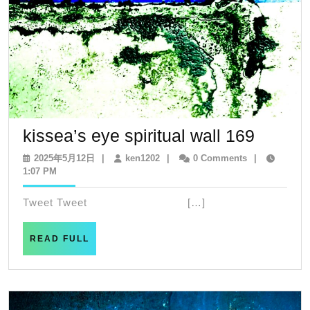
kissea’
kissea’s eye spiritual wall 169
eye
2025
ken1202
2025年5月12日
|
ken1202
|
0 Comments
|
年
1:07 PM
spiritua
5
wall
月
Tweet Tweet […]
12
169
日
READ
READ FULL
FULL