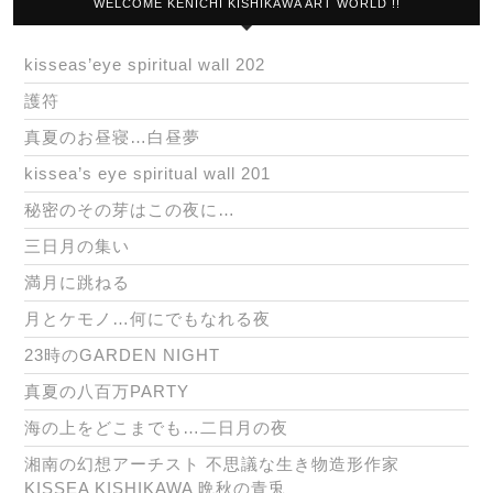
WELCOME KENICHI KISHIKAWA ART WORLD !!
kisseas’eye spiritual wall 202
護符
真夏のお昼寝…白昼夢
kissea’s eye spiritual wall 201
秘密のその芽はこの夜に…
三日月の集い
満月に跳ねる
月とケモノ…何にでもなれる夜
23時のGARDEN NIGHT
真夏の八百万PARTY
海の上をどこまでも…二日月の夜
湘南の幻想アーチスト 不思議な生き物造形作家
KISSEA KISHIKAWA 晩秋の青兎