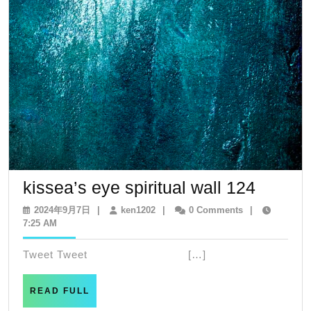
kissea’
kissea’s eye spiritual wall 124
eye
2024
ken1202
2024年9月7日
|
ken1202
|
0 Comments
|
年
7:25 AM
spiritua
9
wall
月
Tweet Tweet […]
7
124
日
READ
READ FULL
FULL