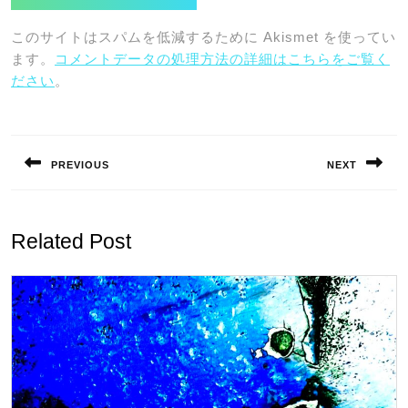
このサイトはスパムを低減するために Akismet を使ってい
ます。
コメントデータの処理方法の詳細はこちらをご覧く
ださい
。
投
稿
PREVIOUS
NEXT
ナ
Previous
Next
ビ
post:
post:
ゲ
Related Post
ー
シ
ョ
ン