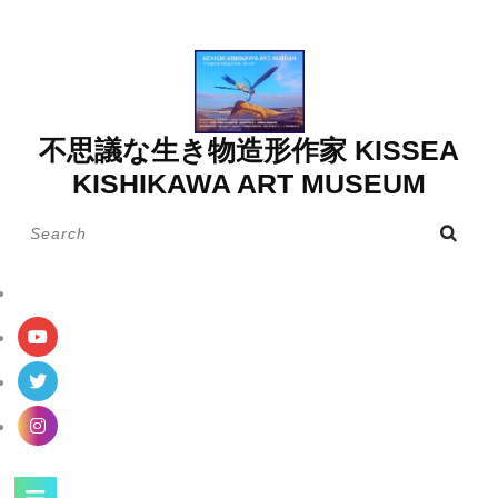
Skip
to
content
不思議な生き物造形作家 KISSEA
KISHIKAWA ART MUSEUM
Search
for:
Open