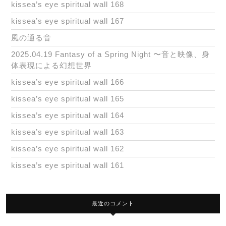
kissea’s eye spiritual wall 168
kissea’s eye spiritual wall 167
風の通る音
2025.04.19 Fantasy of a Spring Night 〜音と映像、身
体表現による幻想世界
kissea’s eye spiritual wall 166
kissea’s eye spiritual wall 165
kissea’s eye spiritual wall 164
kissea’s eye spiritual wall 163
kissea’s eye spiritual wall 162
kissea’s eye spiritual wall 161
最近のコメント