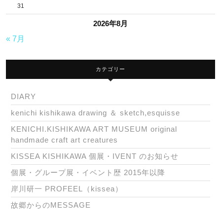
31
2026年8月
« 7月
カテゴリー
DIARY
kenichi kishikawa drawing ＆ sketch,esquisse
KENICHI.KISHIKAWA ART MUSEUM original
handmade craft art creatures
KISSEA KISHIKAWA 個展・IVENT のお知らせ
個展・グループ展・イベント歴 2015年以降
岸川研一 PROFEEL（kissea）
故郷からのMESSAGE