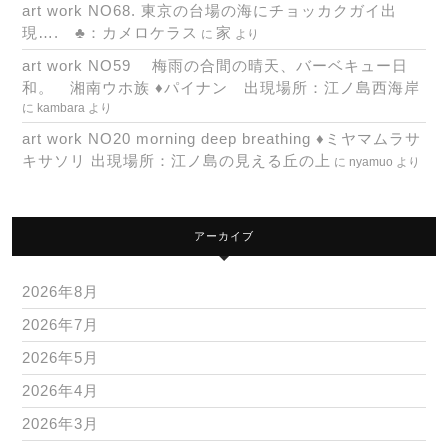
art work NO68. 東京の台場の海にチョッカクガイ出
現…. ♣：カメロケラス
家
に
より
art work NO59 梅雨の合間の晴天、バーベキュー日
和。 湘南ウホ族 ♦パイナン 出現場所：江ノ島西海岸
に
kambara
より
art work NO20 morning deep breathing ♦ミヤマムラサ
キサソリ 出現場所：江ノ島の見える丘の上
に
nyamuo
より
アーカイブ
2026年8月
2026年7月
2026年5月
2026年4月
2026年3月