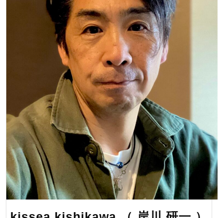
て
11
月
26
日
よ
り
12
月
7
日
ま
で
絶
賛
kissea kishikawa （ 岸川 研一 ）