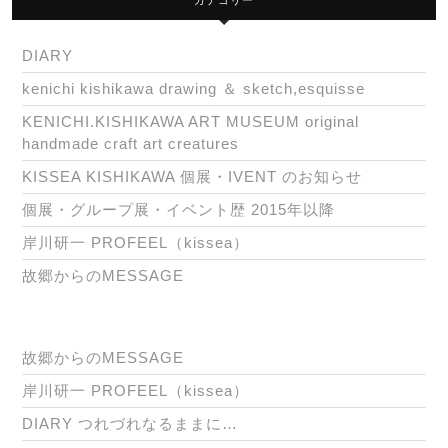
DIARY
kenichi kishikawa drawing ＆ sketch,esquisse
KENICHI.KISHIKAWA ART MUSEUM original
handmade craft art creatures
KISSEA KISHIKAWA 個展・IVENT のお知らせ
個展・グループ展・イベント歴 2015年以降
岸川研一 PROFEEL（kissea）
故郷からのMESSAGE
故郷からのMESSAGE
岸川研一 PROFEEL（kissea）
DIARY つれづれなるままに…