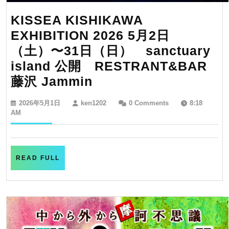
成
ふ
KISSEA KISHIKAWA
じ
EXHIBITION 2026 5月2日
さ
（土）〜31日（日） sanctuary
わ
island 公開 RESTRANT&BAR
モ
KISSEA
藤沢 Jammin
ー
KISHIKAWA
2026
ken1202
2026年5月1日
ken1202
0 Comments
8:18
ガ
EXHIBITION
年
AM
ン
5
2026
月
邸
5
1
日
で
月
READ
READ FULL
FULL
５
2
月
日
の
（土）〜
風
31