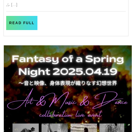
ト
ふ […]
フ
ェ
V
READ
READ FULL
ス
FULL
2025
不
思
議
な
生
き
物
造
形
作