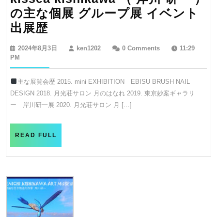
開
の主な個展 グループ展 イベント
催
kissea
出展歴
中
kishikawa
2024
ken1202
2024年8月3日
ken1202
0 Comments
11:29
（
年
PM
8
岸
月
主な展覧会歴 2015. mini EXHIBITION EBISU BRUSH NAIL
川
3
DESIGN 2018. 月光荘サロン 月のはなれ 2019. 東京妙案ギャラリ
日
研
ー 岸川研一展 2020. 月光荘サロン 月 […]
一
）
READ
READ FULL
の
FULL
主
な
個
展
グ