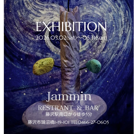
ル
2026
KISSEA
KISHIKAWA
の
ART
作
品
『虹
の
か
け
ら』
が
完