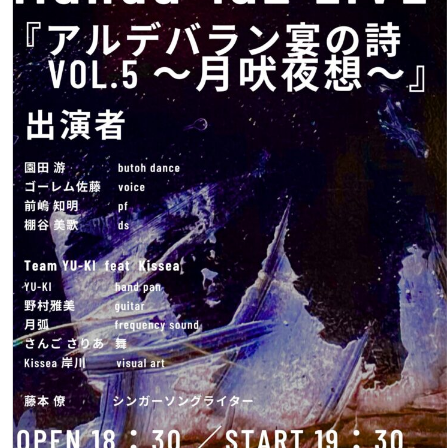
日
湘
南
の
幻
想
ARTIST
KISSEA
KISHIKAW
銀
座
月
光
荘
サ