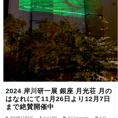
る
幻
想
世
界
2024 岸川研一展 銀座 月光荘 月の
はなれにて11月26日より12月7日
2024
まで絶賛開催中
岸
2024
ken1202
2024年12月6日
ken1202
0 Comments
6:21