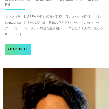
川
年
PM
12
研
月
２０２４年、KISSEA 最期の個展が銀座、月のはなれで開催中です。
一
6
spiritual wall シリーズの写真、映像スライドショー、ペン画シリー
日
展
ズ、ワイヤーワーク、不思議な生き物シリーズとたくさんの角度から
銀
KISSE […]
座
月
READ
READ FULL
光
FULL
荘
月
の
は
な
れ
に