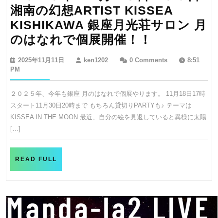
ー
湘南の幻想ARTIST KISSEA
T
KISHIKAWA 銀座月光荘サロン 月
で
２
のはなれで個展開催！！
開
０
催
2025
ken1202
2025年11月11日
ken1202
0 Comments
8:51
２
年
PM
2025.1
11
５
31
月
２０２５年、今年も銀座 月のはなれで個展やります。 11月18日17時
年
11
スタート11月30日20時まで もちろん貸切りPARTYも♪ テーマは
日
１
KISSEA IN THE MOON 最近、自分の絵を見返していると異様に太陽
１
[…]
月
１
READ
READ FULL
８
FULL
日〜
３
０