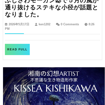
ふじさわモーガン邸で５月の風が
通り抜けるステキな小径が話題と
ふ
なりました。
じ
2026
ken1202
2026年5月17日
ken1202
0 Comments
8:26
さ
年
PM
5
わ
月
ア
17
日
ー
READ
READ FULL
FULL
ト
フ
ェ
ス
テ
ィ
バ