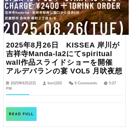
ロ
ン
月
の
は
2025年8月26日 KISSEA 岸川が
な
吉祥寺Manda-la2にてspiritual
れ
wall作品スライドショーを開催
で
2
アルデバランの宴 VOL5 月吠夜想
個
2025
ken1202
展
2025年8月22日
ken1202
0 Comments
5:27
8
年
PM
開
8
月
催！！
2
22
日
READ
READ FULL
FULL
K