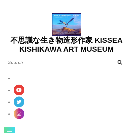
Skip
to
content
不思議な生き物造形作家 KISSEA
KISHIKAWA ART MUSEUM
Search
for:
Open