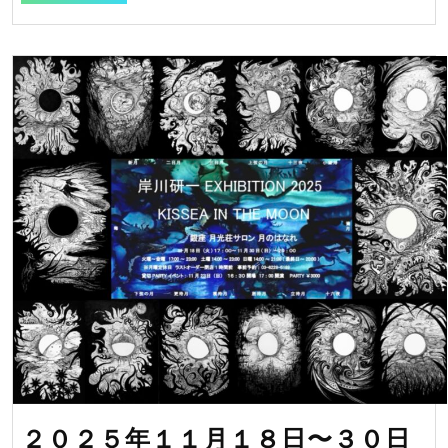
魔
訶
不
思
議
展
Ⅱ
が
江
ノ
島
ギ
ャ
ラ
リ
２０２５年１１月１８日〜３０日