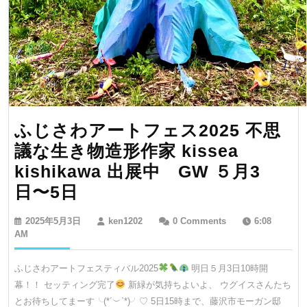
ふじさわアートフェス2025 不思
議な生き物造形作家 kissea
kishikawa 出展中 GW ５月3
ふ
日〜5日
じ
2025
ken1202
2025年5月3日
ken1202
0 Comments
6:08
さ
年
AM
5
わ
月
ふじさわアートフェスティバル2025
明日５月3日10時開
ア
3
幕！！ セッティング完了
新緑が気持ちよいよ、 ウグイスさんたち
日
ー
とお待ちしてまーす╰(*´︶`*)╯♡ 5日15時まで、藤沢市モーガン邸