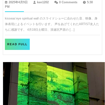
2025
ken1202
2025年4月9日
ken1202
0 Comments
5:30
of
年
PM
4
a
月
kisseas’eye spiritual wall のスライドショーに合わせた音、映像、身
Spring
9
体表現によるイベントを行います。 声をあげてくれたARTIST友人た
日
Night
ちに感謝です。 4月19日土曜日、浪速区芦原の […]
〜
音
READ
READ FULL
と
FULL
映
像、
身
体
表
現
に
よ