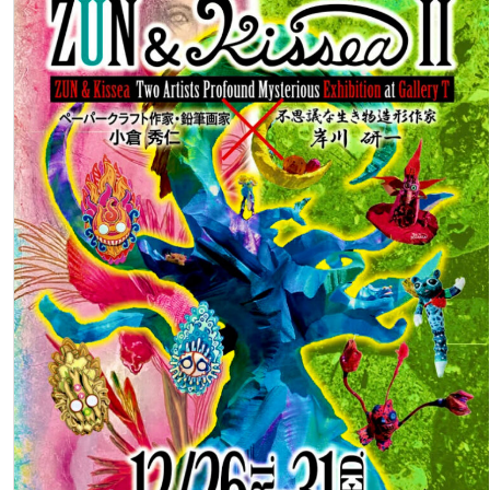
が
日
通
（日）
り
sanctuary
抜
island
け
公
る
開
ス
RESTRANT&BAR
テ
藤
キ
沢
な
Jammin
小
径
が
話
題