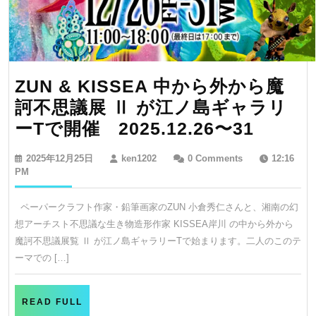
と
な
り
ま
ZUN & KISSEA 中から外から魔
し
訶不思議展 Ⅱ が江ノ島ギャラリ
た。
ZUN
ーTで開催 2025.12.26〜31
&
2025
ken1202
2025年12月25日
ken1202
0 Comments
12:16
KISSE
年
PM
12
中
月
ペーパークラフト作家・鉛筆画家のZUN 小倉秀仁さんと、湘南の幻
か
25
想アーチスト不思議な生き物造形作家 KISSEA岸川 の中から外から
日
ら
魔訶不思議展覧 Ⅱ が江ノ島ギャラリーTで始まります。二人のこのテ
外
ーマでの […]
か
ら
READ
READ FULL
FULL