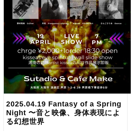
家
kissea
kishikawa
出
展
中
GW
５
月
3
日〜
5
2025.04.19 Fantasy of a Spring
日
Night 〜音と映像、身体表現によ
2025.04.19
る幻想世界
Fantasy