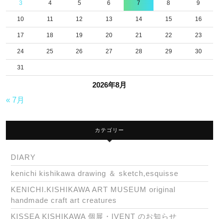
3
4
5
6
7
8
9
10
11
12
13
14
15
16
17
18
19
20
21
22
23
24
25
26
27
28
29
30
31
2026年8月
« 7月
カテゴリー
DIARY
kenichi kishikawa drawing ＆ sketch,esquisse
KENICHI.KISHIKAWA ART MUSEUM original
handmade craft art creatures
KISSEA KISHIKAWA 個展・IVENT のお知らせ