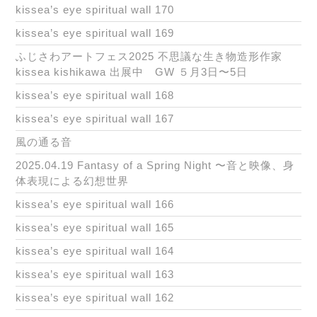
kissea’s eye spiritual wall 170
kissea’s eye spiritual wall 169
ふじさわアートフェス2025 不思議な生き物造形作家
kissea kishikawa 出展中 GW ５月3日〜5日
kissea’s eye spiritual wall 168
kissea’s eye spiritual wall 167
風の通る音
2025.04.19 Fantasy of a Spring Night 〜音と映像、身
体表現による幻想世界
kissea’s eye spiritual wall 166
kissea’s eye spiritual wall 165
kissea’s eye spiritual wall 164
kissea’s eye spiritual wall 163
kissea’s eye spiritual wall 162