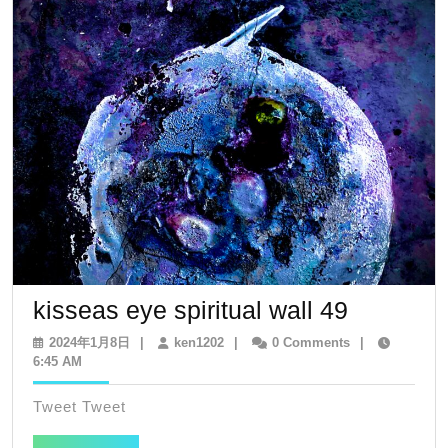
ョ
ン
kisseas
kisseas eye spiritual wall 49
eye
2024
ken1202
2024年1月8日
|
ken1202
|
0 Comments
|
年
6:45 AM
spiritual
1
wall
月
Tweet Tweet
8
49
日