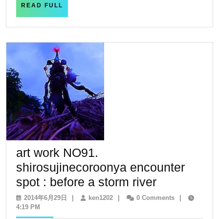
READ
READ FULL
FULL
art work NO91.
shirosujinecoroonya encounter
art
spot : before a storm river
work
2014
ken1202
2014年6月29日
|
ken1202
|
0 Comments
|
年
4:19 PM
NO91.
6