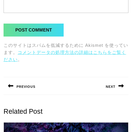
このサイトはスパムを低減するために Akismet を使ってい
ます。
コメントデータの処理方法の詳細はこちらをご覧く
ださい
。
投
稿
PREVIOUS
NEXT
ナ
Previous
Next
ビ
post:
post:
ゲ
Related Post
ー
シ