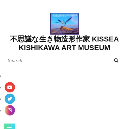
Skip
to
content
不思議な生き物造形作家 KISSEA
KISHIKAWA ART MUSEUM
Search
for:
Open