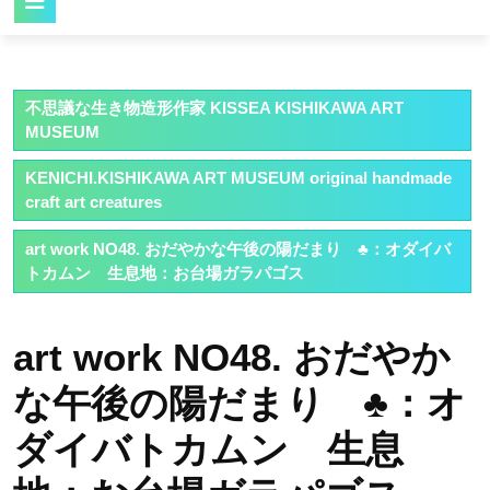
Button
不思議な生き物造形作家 KISSEA KISHIKAWA ART
MUSEUM
KENICHI.KISHIKAWA ART MUSEUM original handmade
craft art creatures
art work NO48. おだやかな午後の陽だまり ♣：オダイバ
トカムン 生息地：お台場ガラパゴス
art work NO48. おだやか
な午後の陽だまり ♣：オ
ダイバトカムン 生息