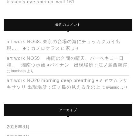
kissea’s eye spiritual wall 161
最近のコメント
art work NO68. 東京の台場の海にチョッカクガイ出
現…. ♣：カメロケラス
家
に
より
art work NO59 梅雨の合間の晴天、バーベキュー日
和。 湘南ウホ族 ♦パイナン 出現場所：江ノ島西海岸
に
kambara
より
art work NO20 morning deep breathing ♦ミヤマムラサ
キサソリ 出現場所：江ノ島の見える丘の上
に
nyamuo
より
アーカイブ
2026年8月