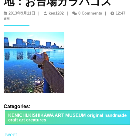
地：お台場ガラパゴス
2013
ken1202
2013年9月11日
|
ken1202
|
0 Comments
|
12:47
年
AM
9
月
11
日
Categories:
KENICHI.KISHIKAWA ART MUSEUM original handmade
craft art creatures
Tweet