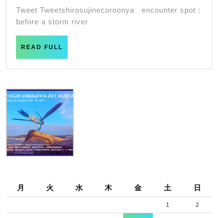
shirosujin
月
Tweet Tweetshirosujinecoroonya encounter spot :
29
encounter
before a storm river
日
spot
READ
:
READ FULL
FULL
before
a
storm
river
月
火
水
木
金
土
日
1
2