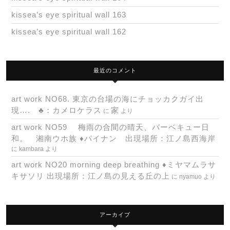
kissea’s eye spiritual wall 163
kissea’s eye spiritual wall 162
最近のコメント
art work NO68. 東京の台場の海にチョッカクガイ出
現…. ♣：カメロケラス
家
に
より
art work NO59 梅雨の合間の晴天、バーベキュー日
和。 湘南ウホ族 ♦パイナン 出現場所：江ノ島西海岸
に
kambara
より
art work NO20 morning deep breathing ♦ミヤマムラサ
キサソリ 出現場所：江ノ島の見える丘の上
に
nyamuo
より
アーカイブ