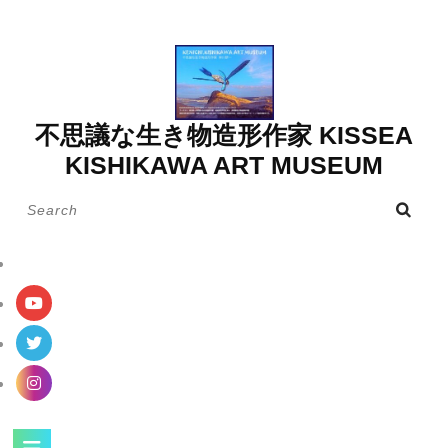
Skip
to
content
不思議な生き物造形作家 KISSEA
KISHIKAWA ART MUSEUM
Search
for:
Open