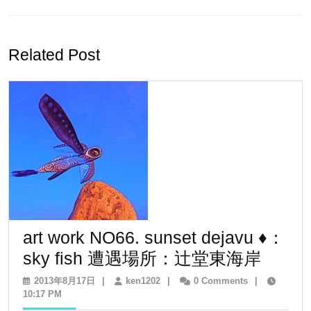
ナ
Previous
Next
ビ
post:
post:
ゲ
Related Post
ー
シ
ョ
ン
art work NO66. sunset dejavu ♦：
art
sky fish 遭遇場所：辻堂東海岸
work
2013
ken1202
2013年8月17日
|
ken1202
|
0 Comments
|
年
10:17 PM
NO66.
8