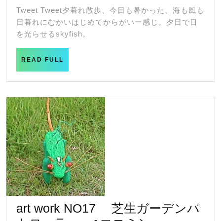
sunse
月
Tweet Tweet夕暮れ散歩、今日も暑かった。海も風も
17
dejav
日暮れにむかいはじめてからがいー感じ。夕日で目
日
♦：
を光らせるskyfish。
sky
READ
READ FULL
fish
FULL
遭
遇
場
所：
辻
堂
東
海
岸
art work NO17 芝生ガーデンパ