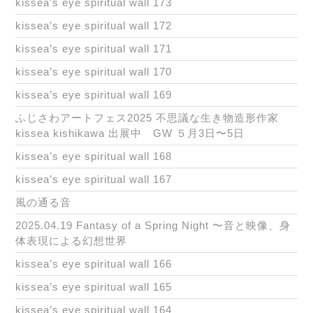
kissea’s eye spiritual wall 173
kissea’s eye spiritual wall 172
kissea’s eye spiritual wall 171
kissea’s eye spiritual wall 170
kissea’s eye spiritual wall 169
ふじさわアートフェス2025 不思議な生き物造形作家
kissea kishikawa 出展中 GW ５月3日〜5日
kissea’s eye spiritual wall 168
kissea’s eye spiritual wall 167
風の通る音
2025.04.19 Fantasy of a Spring Night 〜音と映像、身
体表現による幻想世界
kissea’s eye spiritual wall 166
kissea’s eye spiritual wall 165
kissea’s eye spiritual wall 164