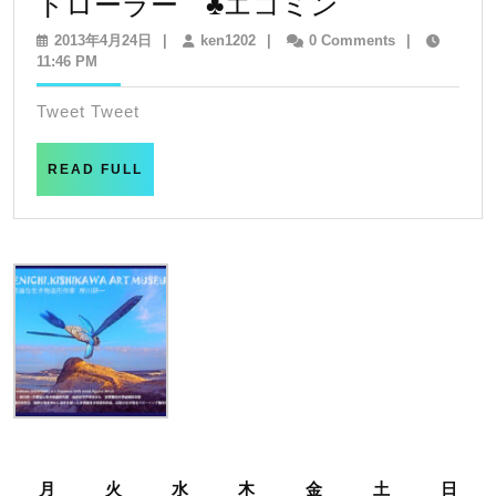
art
トローラー ♣エコミン
work
2013
ken1202
2013年4月24日
|
ken1202
|
0 Comments
|
年
11:46 PM
NO17
4
月
Tweet Tweet
24
芝
日
生
READ
READ FULL
FULL
ガ
ー
デ
ン
パ
ト
ロ
ー
ラ
月
火
水
木
金
土
日