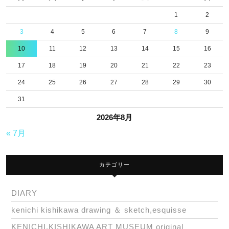
ー
♣
1
2
エ
3
4
5
6
7
8
9
コ
10
11
12
13
14
15
16
ミ
17
18
19
20
21
22
23
ン
24
25
26
27
28
29
30
31
2026年8月
« 7月
カテゴリー
DIARY
kenichi kishikawa drawing ＆ sketch,esquisse
KENICHI.KISHIKAWA ART MUSEUM original