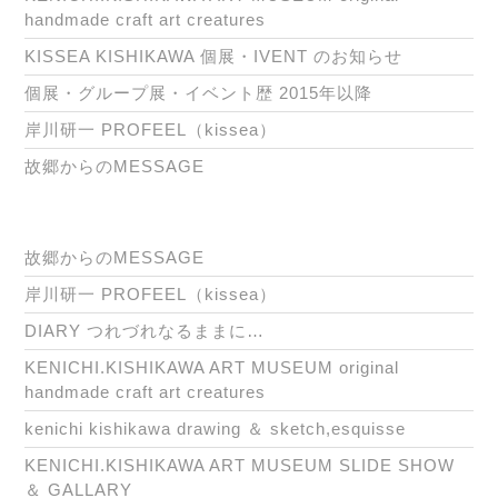
handmade craft art creatures
KISSEA KISHIKAWA 個展・IVENT のお知らせ
個展・グループ展・イベント歴 2015年以降
岸川研一 PROFEEL（kissea）
故郷からのMESSAGE
故郷からのMESSAGE
岸川研一 PROFEEL（kissea）
DIARY つれづれなるままに…
KENICHI.KISHIKAWA ART MUSEUM original
handmade craft art creatures
kenichi kishikawa drawing ＆ sketch,esquisse
KENICHI.KISHIKAWA ART MUSEUM SLIDE SHOW
＆ GALLARY