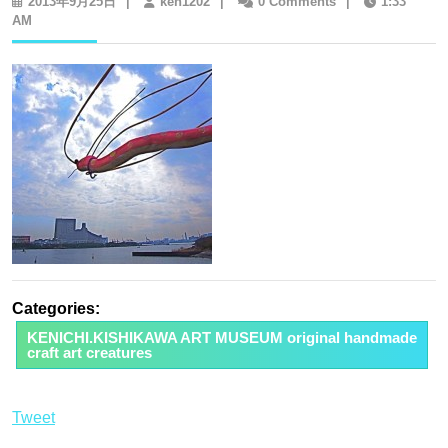
2013
ken1202
2013年9月25日
|
ken1202
|
0 Comments
|
1:33
年
AM
9
月
25
日
Categories:
KENICHI.KISHIKAWA ART MUSEUM original handmade
craft art creatures
Tweet