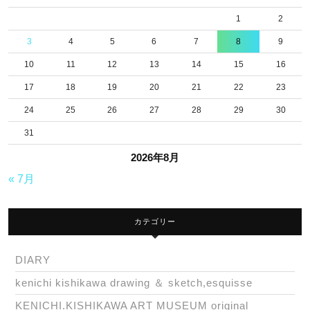
イ
1
2
出
3
4
5
6
7
8
9
現….
10
11
12
13
14
15
16
♣：
17
18
19
20
21
22
23
カ
メ
24
25
26
27
28
29
30
ロ
31
ケ
2026年8月
ラ
« 7月
ス
カテゴリー
DIARY
kenichi kishikawa drawing ＆ sketch,esquisse
KENICHI.KISHIKAWA ART MUSEUM original