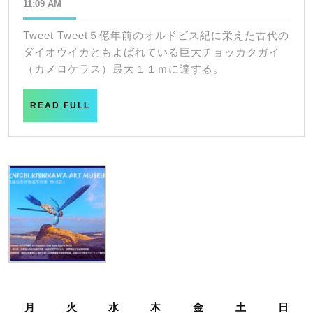
年
11:09 AM
作
NO68.
8
家
東
月
Tweet Tweet５億年前のオルドビス紀に栄えた古代の
26
KISSEA
京
ダイオウイカともよばれている巨大チョッカクガイ
日
KISHIKAWA
の
（カメロケラス）最大１１ｍに達する。
江
台
READ
READ FULL
ノ
場
FULL
島
の
稚
海
児
に
の
チ
縁
ョ
青
ッ
い
カ
ヤ
ク
ギ
ガ
月
火
水
木
金
土
日