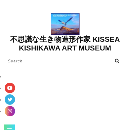
Skip
to
content
不思議な生き物造形作家 KISSEA
KISHIKAWA ART MUSEUM
Search
for:
Open