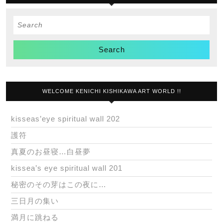
Search
for:
WELCOME KENICHI KISHIKAWA ART WORLD !!
kisseas’eye spiritual wall 202
護符
真夏のお昼寝…白昼夢
kissea’s eye spiritual wall 201
秘密のその芽はこの夜に…
三日月の集い
満月に跳ねる