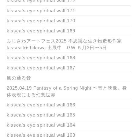
kissea’s eye spiritual wall 172
kissea’s eye spiritual wall 171
kissea’s eye spiritual wall 170
kissea’s eye spiritual wall 169
ふじさわアートフェス2025 不思議な生き物造形作家
kissea kishikawa 出展中 GW ５月3日〜5日
kissea’s eye spiritual wall 168
kissea’s eye spiritual wall 167
風の通る音
2025.04.19 Fantasy of a Spring Night 〜音と映像、身
体表現による幻想世界
kissea’s eye spiritual wall 166
kissea’s eye spiritual wall 165
kissea’s eye spiritual wall 164
kissea’s eye spiritual wall 163