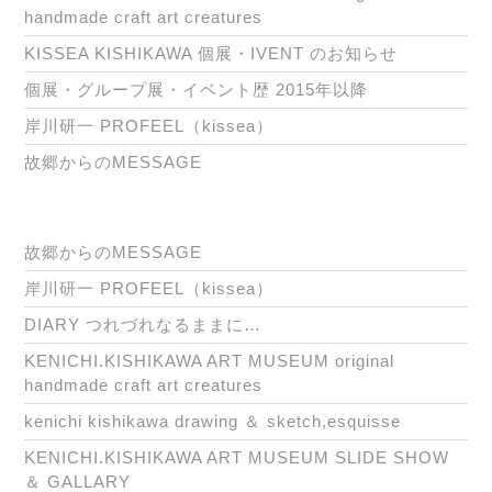
handmade craft art creatures
KISSEA KISHIKAWA 個展・IVENT のお知らせ
個展・グループ展・イベント歴 2015年以降
岸川研一 PROFEEL（kissea）
故郷からのMESSAGE
故郷からのMESSAGE
岸川研一 PROFEEL（kissea）
DIARY つれづれなるままに…
KENICHI.KISHIKAWA ART MUSEUM original
handmade craft art creatures
kenichi kishikawa drawing ＆ sketch,esquisse
KENICHI.KISHIKAWA ART MUSEUM SLIDE SHOW
＆ GALLARY