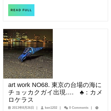
想
日
ア
READ
READ FULL
FULL
ー
チ
ス
ト
不
思
議
な
生
き
art work NO68. 東京の台場の海に
物
チョッカクガイ出現…. ♣：カメ
造
art
ロケラス
形
work
2013
ken1202
2013年8月26日
|
ken1202
|
0 Comments
|