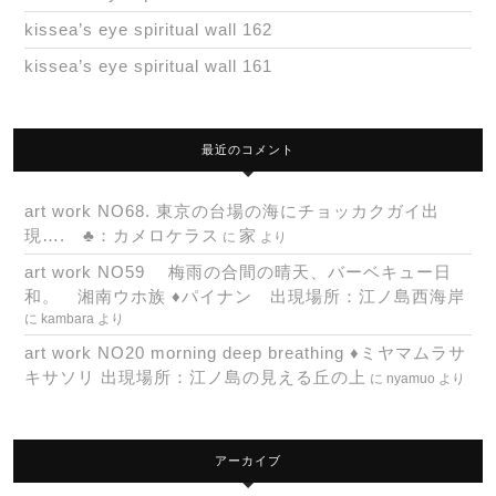
kissea’s eye spiritual wall 162
kissea’s eye spiritual wall 161
最近のコメント
art work NO68. 東京の台場の海にチョッカクガイ出
現…. ♣：カメロケラス
家
に
より
art work NO59 梅雨の合間の晴天、バーベキュー日
和。 湘南ウホ族 ♦パイナン 出現場所：江ノ島西海岸
に
kambara
より
art work NO20 morning deep breathing ♦ミヤマムラサ
キサソリ 出現場所：江ノ島の見える丘の上
に
nyamuo
より
アーカイブ