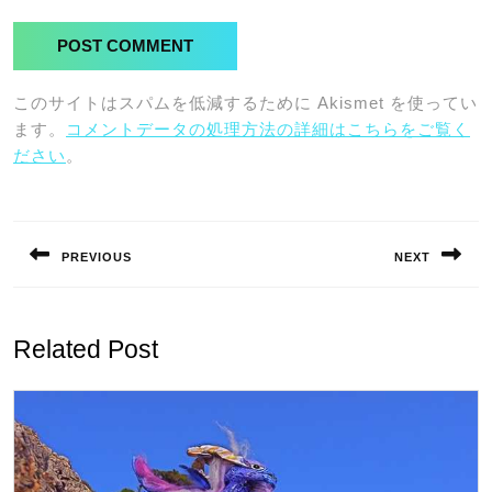
このサイトはスパムを低減するために Akismet を使ってい
ます。
コメントデータの処理方法の詳細はこちらをご覧く
ださい
。
投
稿
PREVIOUS
NEXT
ナ
Previous
Next
ビ
post:
post:
ゲ
Related Post
ー
シ
ョ
ン