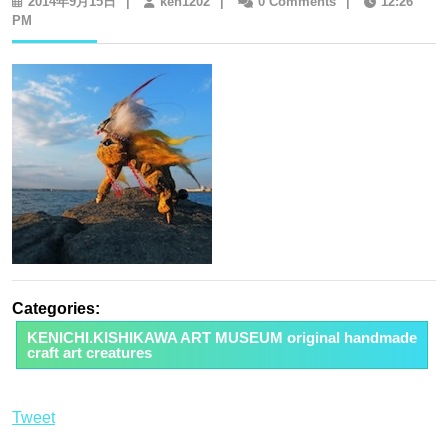
2014
ken1202
2014年9月15日
|
ken1202
|
0 Comments
|
12:26
年
PM
9
月
15
日
Categories:
KENICHI.KISHIKAWA ART MUSEUM original handmade
craft art creatures
Tweet