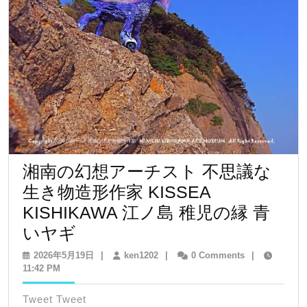
湘南の幻想アーチスト 不思議な
生き物造形作家 KISSEA
KISHIKAWA 江ノ島 稚児の縁 青
湘
いヤギ
南
2026
ken1202
2026年5月19日
|
ken1202
|
0 Comments
|
年
11:42 PM
の
5
幻
月
Tweet Tweet
19