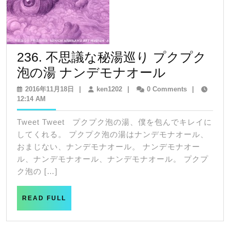
236. 不思議な秘湯巡り プクプク
236.
泡の湯 ナンデモナオール
不
2016
ken1202
2016年11月18日
|
ken1202
|
0 Comments
|
年
12:14 AM
思
11
議
月
Tweet Tweet プクプク泡の湯、僕を包んでキレイに
18
な
してくれる。 プクプク泡の湯はナンデモナオール、
日
秘
おまじない、ナンデモナオール。 ナンデモナオー
ル、ナンデモナオール、ナンデモナオール。 プクプ
湯
ク泡の […]
巡
り
READ
READ FULL
FULL
プ
ク