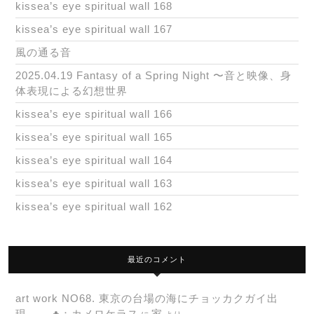
kissea’s eye spiritual wall 168
kissea’s eye spiritual wall 167
風の通る音
2025.04.19 Fantasy of a Spring Night 〜音と映像、身
体表現による幻想世界
kissea’s eye spiritual wall 166
kissea’s eye spiritual wall 165
kissea’s eye spiritual wall 164
kissea’s eye spiritual wall 163
kissea’s eye spiritual wall 162
最近のコメント
art work NO68. 東京の台場の海にチョッカクガイ出
現…. ♣：カメロケラス
家