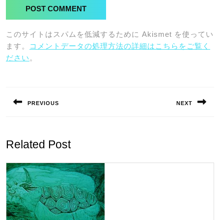
このサイトはスパムを低減するために Akismet を使ってい
ます。
コメントデータの処理方法の詳細はこちらをご覧く
ださい
。
投
稿
PREVIOUS
NEXT
ナ
Previous
Next
ビ
post:
post:
ゲ
Related Post
ー
シ
ョ
ン