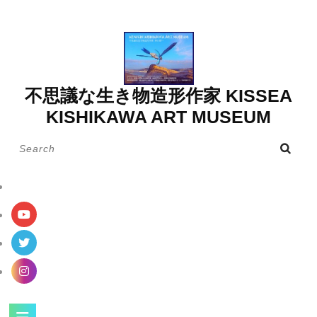
Skip
to
content
不思議な生き物造形作家 KISSEA
KISHIKAWA ART MUSEUM
Search
for:
Open