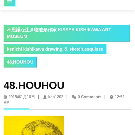
Button
不思議な生き物造形作家 KISSEA KISHIKAWA ART
MUSEUM
kenichi kishikawa drawing ＆ sketch,esquisse
48.HOUHOU
48.HOUHOU
2015
ken1202
2015年1月18日
|
ken1202
|
0 Comments
|
12:52
年
AM
1
月
18
日