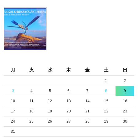
プ
ク
泡
の
湯
ナ
ン
月
火
水
木
金
土
日
デ
モ
1
2
ナ
3
4
5
6
7
8
9
オ
10
11
12
13
14
15
16
ー
17
18
19
20
21
22
23
ル
24
25
26
27
28
29
30
31