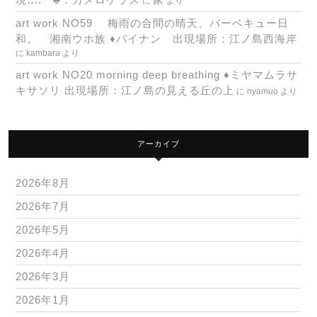
に
より
art work NO59 梅雨の合間の晴天、バーベキュー日
和。 湘南ウホ族 ♦パイナン 出現場所：江ノ島西海岸
に
kambara
より
art work NO20 morning deep breathing ♦ミヤマムラサ
キサソリ 出現場所：江ノ島の見える丘の上
に
nyamuo
より
アーカイブ
2026年8月
2026年7月
2026年5月
2026年4月
2026年3月
2026年1月