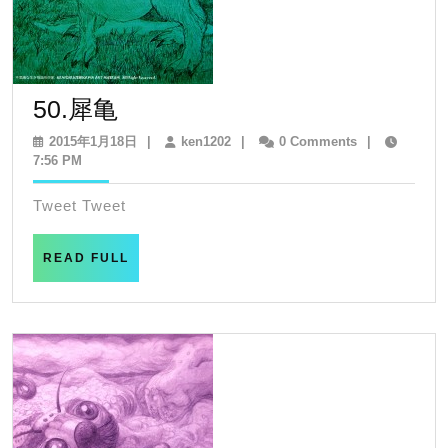
50.
50.犀亀
犀
2015
ken1202
2015年1月18日
|
ken1202
|
0 Comments
|
年
7:56 PM
亀
1
月
Tweet Tweet
18
日
READ
READ FULL
FULL