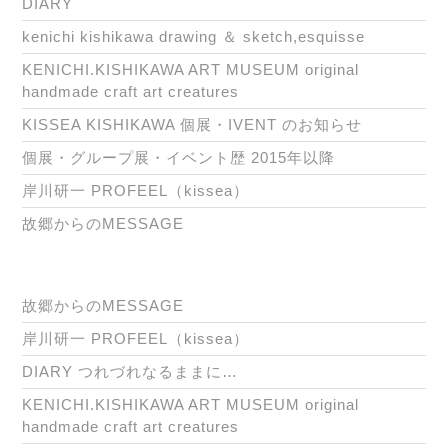
DIARY
kenichi kishikawa drawing ＆ sketch,esquisse
KENICHI.KISHIKAWA ART MUSEUM original
handmade craft art creatures
KISSEA KISHIKAWA 個展・IVENT のお知らせ
個展・グループ展・イベント歴 2015年以降
岸川研一 PROFEEL（kissea）
故郷からのMESSAGE
故郷からのMESSAGE
岸川研一 PROFEEL（kissea）
DIARY つれづれなるままに…
KENICHI.KISHIKAWA ART MUSEUM original
handmade craft art creatures