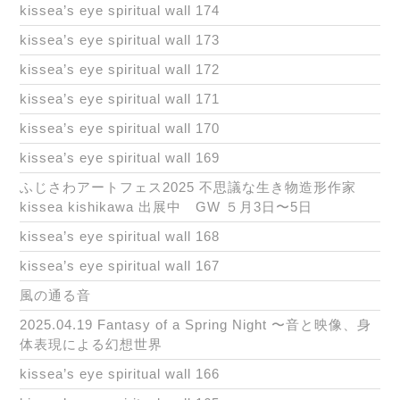
kissea’s eye spiritual wall 174
kissea’s eye spiritual wall 173
kissea’s eye spiritual wall 172
kissea’s eye spiritual wall 171
kissea’s eye spiritual wall 170
kissea’s eye spiritual wall 169
ふじさわアートフェス2025 不思議な生き物造形作家
kissea kishikawa 出展中 GW ５月3日〜5日
kissea’s eye spiritual wall 168
kissea’s eye spiritual wall 167
風の通る音
2025.04.19 Fantasy of a Spring Night 〜音と映像、身
体表現による幻想世界
kissea’s eye spiritual wall 166