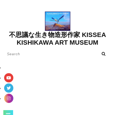
Skip
to
content
不思議な生き物造形作家 KISSEA
KISHIKAWA ART MUSEUM
Search
for:
Open