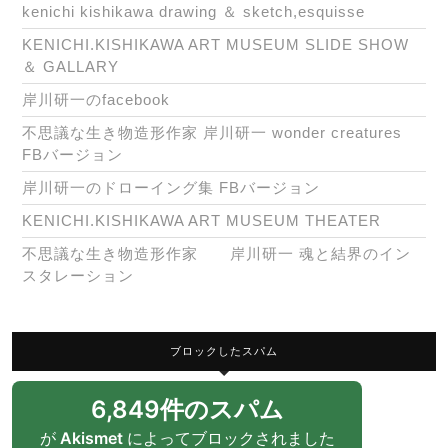
kenichi kishikawa drawing ＆ sketch,esquisse
KENICHI.KISHIKAWA ART MUSEUM SLIDE SHOW
＆ GALLARY
岸川研一のfacebook
不思議な生き物造形作家 岸川研一 wonder creatures
FBバージョン
岸川研一のドローイング集 FBバージョン
KENICHI.KISHIKAWA ART MUSEUM THEATER
不思議な生き物造形作家 岸川研一 魂と結界のイン
スタレーション
ブロックしたスパム
6,849件のスパム
が
Akismet
によってブロックされました