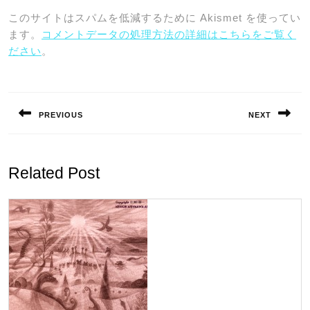
このサイトはスパムを低減するために Akismet を使ってい
ます。
コメントデータの処理方法の詳細はこちらをご覧く
ださい
。
投
稿
PREVIOUS
NEXT
ナ
Previous
Next
ビ
post:
post:
ゲ
Related Post
ー
シ
ョ
ン