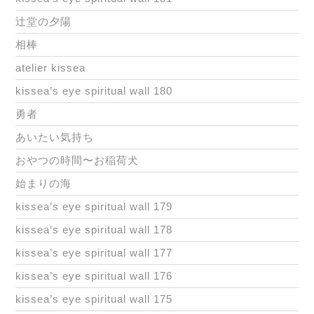
辻堂の夕陽
相棒
atelier kissea
kissea’s eye spiritual wall 180
勇者
あいたい気持ち
おやつの時間〜お稲荷犬
始まりの海
kissea’s eye spiritual wall 179
kissea’s eye spiritual wall 178
kissea’s eye spiritual wall 177
kissea’s eye spiritual wall 176
kissea’s eye spiritual wall 175