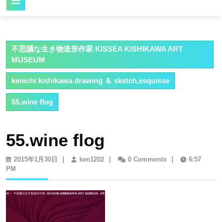
Button
不思議な生き物造形作家 KISSEA KISHIKAWA ART
MUSEUM
kenichi kishikawa drawing ＆ sketch,esquisse
55.wine flog
55.wine flog
2015
ken1202
2015年1月30日
|
ken1202
|
0 Comments
|
6:57
年
PM
1
月
30
日