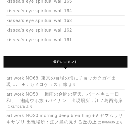
kissea’s eye spiritual wall 165
kissea’s eye spiritual wall 164
kissea’s eye spiritual wall 163
kissea’s eye spiritual wall 162
kissea’s eye spiritual wall 161
最近のコメント
art work NO68. 東京の台場の海にチョッカクガイ出
現…. ♣：カメロケラス
家
に
より
art work NO59 梅雨の合間の晴天、バーベキュー日
和。 湘南ウホ族 ♦パイナン 出現場所：江ノ島西海岸
に
kambara
より
art work NO20 morning deep breathing ♦ミヤマムラサ
キサソリ 出現場所：江ノ島の見える丘の上
に
nyamuo
より