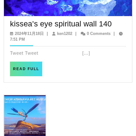
kissea’
kissea’s eye spiritual wall 140
eye
2024
ken1202
2024年11月18日
|
ken1202
|
0 Comments
|
年
7:51 PM
spiritua
11
wall
月
Tweet Tweet […]
18
140
日
READ
READ FULL
FULL