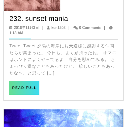
232.
232. sunset mania
sunset
2016
ken1202
2016年11月3日
|
ken1202
|
0 Comments
|
年
1:18 AM
mania
11
月
Tweet Tweet 夕陽の海岸にお天道様に感謝する仲間
3
たちが集まった。 今日も、よく頑張ったね。 オマエ
日
はホントによくやってるよ、自分を慰めてみる。 ち
ょっぴり嫌なこともあったけど、 珍しいこともあっ
たな〜、と思って […]
READ
READ FULL
FULL