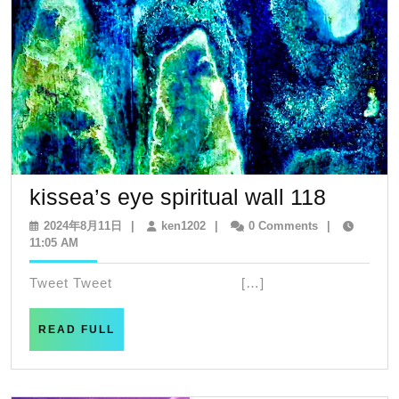
kissea’
kissea’s eye spiritual wall 118
eye
2024
ken1202
2024年8月11日
|
ken1202
|
0 Comments
|
年
11:05 AM
spiritua
8
wall
月
Tweet Tweet […]
11
118
日
READ
READ FULL
FULL