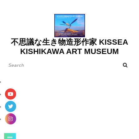
Skip
to
content
不思議な生き物造形作家 KISSEA
KISHIKAWA ART MUSEUM
Search
for:
Open