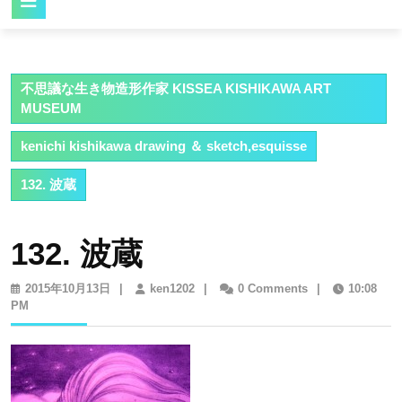
Button
不思議な生き物造形作家 KISSEA KISHIKAWA ART
MUSEUM
kenichi kishikawa drawing ＆ sketch,esquisse
132. 波蔵
132. 波蔵
2015
ken1202
2015年10月13日
|
ken1202
|
0 Comments
|
10:08
年
PM
10
月
13
日