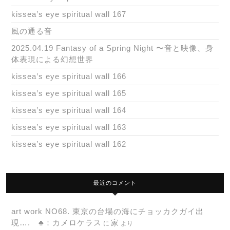
kissea’s eye spiritual wall 167
風の通る音
2025.04.19 Fantasy of a Spring Night 〜音と映像、身
体表現による幻想世界
kissea’s eye spiritual wall 166
kissea’s eye spiritual wall 165
kissea’s eye spiritual wall 164
kissea’s eye spiritual wall 163
kissea’s eye spiritual wall 162
最近のコメント
art work NO68. 東京の台場の海にチョッカクガイ出
現…. ♣：カメロケラス
家
に
より