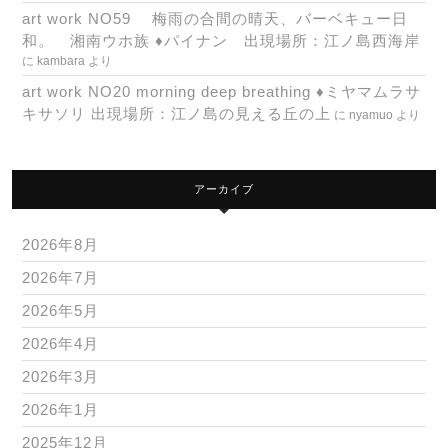
art work NO59 梅雨の合間の晴天、バーベキュー日
和。 湘南ウホ族 ♦パイナン 出現場所：江ノ島西海岸
に
kambara
より
art work NO20 morning deep breathing ♦ミヤマムラサ
キサソリ 出現場所：江ノ島の見える丘の上
に
nyamuo
より
アーカイブ
2026年8月
2026年7月
2026年5月
2026年4月
2026年3月
2026年1月
2025年12月