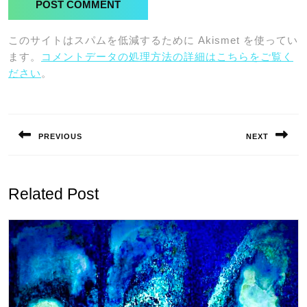
このサイトはスパムを低減するために Akismet を使ってい
ます。
コメントデータの処理方法の詳細はこちらをご覧く
ださい
。
投
稿
PREVIOUS
NEXT
ナ
Previous
Next
ビ
post:
post:
ゲ
Related Post
ー
シ
ョ
ン