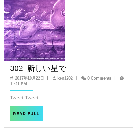
302.
302. 新しい星で
新
2017
ken1202
2017年10月22日
|
ken1202
|
0 Comments
|
年
11:21 PM
し
10
い
月
Tweet Tweet
22
星
日
で
READ
READ FULL
FULL