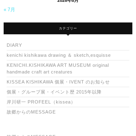
2026年8月
« 7月
カテゴリー
DIARY
kenichi kishikawa drawing ＆ sketch,esquisse
KENICHI.KISHIKAWA ART MUSEUM original
handmade craft art creatures
KISSEA KISHIKAWA 個展・IVENT のお知らせ
個展・グループ展・イベント歴 2015年以降
岸川研一 PROFEEL（kissea）
故郷からのMESSAGE