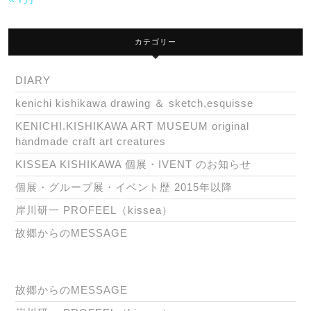
カテゴリー
DIARY
kenichi kishikawa drawing ＆ sketch,esquisse
KENICHI.KISHIKAWA ART MUSEUM original
handmade craft art creatures
KISSEA KISHIKAWA 個展・IVENT のお知らせ
個展・グループ展・イベント歴 2015年以降
岸川研一 PROFEEL（kissea）
故郷からのMESSAGE
故郷からのMESSAGE