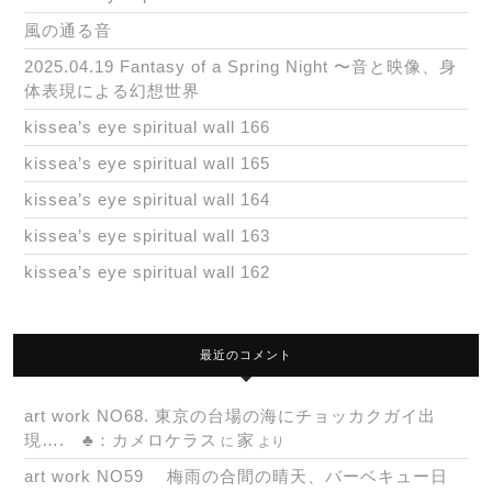
風の通る音
2025.04.19 Fantasy of a Spring Night 〜音と映像、身
体表現による幻想世界
kissea’s eye spiritual wall 166
kissea’s eye spiritual wall 165
kissea’s eye spiritual wall 164
kissea’s eye spiritual wall 163
kissea’s eye spiritual wall 162
最近のコメント
art work NO68. 東京の台場の海にチョッカクガイ出
現…. ♣：カメロケラス
家
に
より
art work NO59 梅雨の合間の晴天、バーベキュー日