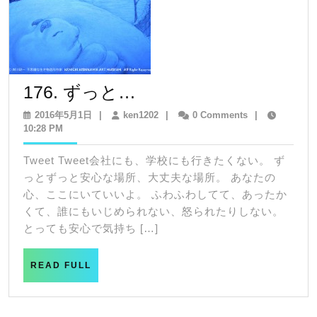
176.
176. ずっと…
ず
2016
ken1202
2016年5月1日
|
ken1202
|
0 Comments
|
年
10:28 PM
っ
5
と…
月
Tweet Tweet会社にも、学校にも行きたくない。 ず
1
っとずっと安心な場所、大丈夫な場所。 あなたの
日
心、ここにいていいよ。 ふわふわしてて、あったか
くて、誰にもいじめられない、怒られたりしない。
とっても安心で気持ち […]
READ
READ FULL
FULL