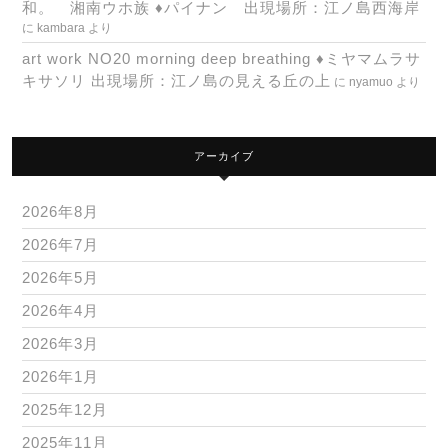
和。 湘南ウホ族 ♦パイナン 出現場所：江ノ島西海岸
に
kambara
より
art work NO20 morning deep breathing ♦ミヤマムラサ
キサソリ 出現場所：江ノ島の見える丘の上
に
nyamuo
より
アーカイブ
2026年8月
2026年7月
2026年5月
2026年4月
2026年3月
2026年1月
2025年12月
2025年11月