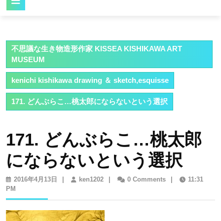
Button
不思議な生き物造形作家 KISSEA KISHIKAWA ART
MUSEUM
kenichi kishikawa drawing ＆ sketch,esquisse
171. どんぶらこ…桃太郎にならないという選択
171. どんぶらこ…桃太郎
にならないという選択
2016
ken1202
2016年4月13日
|
ken1202
|
0 Comments
|
11:31
年
PM
4
月
13