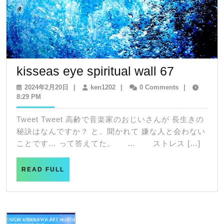
kisseas
kisseas eye spiritual wall 67
eye
2024
ken1202
2024年2月20日
|
ken1202
|
0 Comments
|
年
8:29 PM
spiritual
2
wall
月
Tweet Tweet 高齢で音楽家のおじいさんが 長生きの
20
67
秘訣はなんですか？ と、聞かれて 嫌な人と会わない
日
ことです… って答えてた。 … ストレス […]
READ
READ FULL
FULL