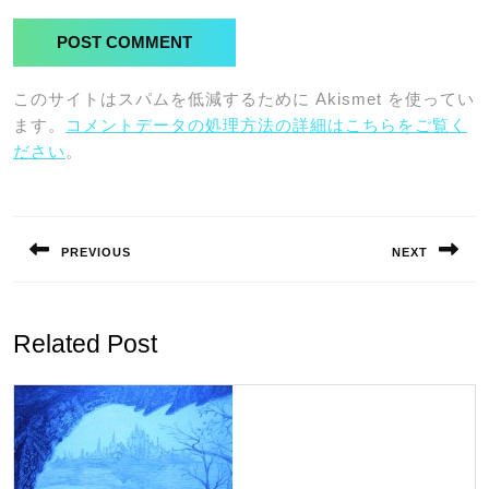
このサイトはスパムを低減するために Akismet を使ってい
ます。
コメントデータの処理方法の詳細はこちらをご覧く
ださい
。
投
稿
PREVIOUS
NEXT
ナ
Previous
Next
ビ
post:
post:
ゲ
Related Post
ー
シ
ョ
ン