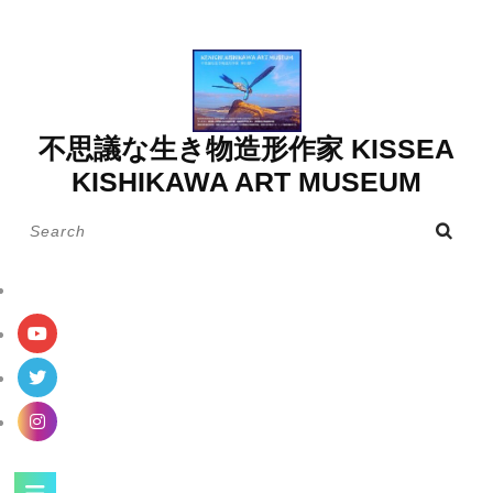
Skip
to
content
不思議な生き物造形作家 KISSEA
KISHIKAWA ART MUSEUM
Search
for:
Open