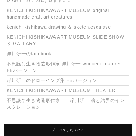
DIARY つれづれなるままに…
KENICHI.KISHIKAWA ART MUSEUM original
handmade craft art creatures
kenichi kishikawa drawing ＆ sketch,esquisse
KENICHI.KISHIKAWA ART MUSEUM SLIDE SHOW
＆ GALLARY
岸川研一のfacebook
不思議な生き物造形作家 岸川研一 wonder creatures
FBバージョン
岸川研一のドローイング集 FBバージョン
KENICHI.KISHIKAWA ART MUSEUM THEATER
不思議な生き物造形作家 岸川研一 魂と結界のイン
スタレーション
ブロックしたスパム