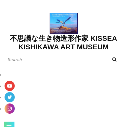
Skip
to
content
不思議な生き物造形作家 KISSEA
KISHIKAWA ART MUSEUM
Search
for:
Open