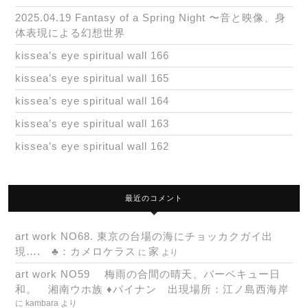
2025.04.19 Fantasy of a Spring Night 〜音と映像、身
体表現による幻想世界
kissea’s eye spiritual wall 166
kissea’s eye spiritual wall 165
kissea’s eye spiritual wall 164
kissea’s eye spiritual wall 163
kissea’s eye spiritual wall 162
最近のコメント
art work NO68. 東京の台場の海にチョッカクガイ出
現…. ♣：カメロケラス
家
に
より
art work NO59 梅雨の合間の晴天、バーベキュー日
和。 湘南ウホ族 ♦パイナン 出現場所：江ノ島西海岸
に
kambara
より