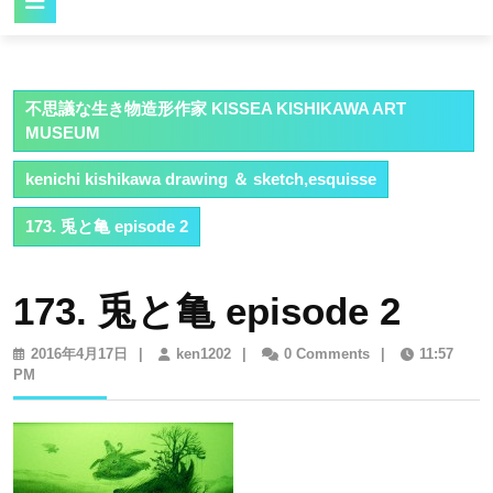
Button
不思議な生き物造形作家 KISSEA KISHIKAWA ART
MUSEUM
kenichi kishikawa drawing ＆ sketch,esquisse
173. 兎と亀 episode 2
173. 兎と亀 episode 2
2016
ken1202
2016年4月17日
|
ken1202
|
0 Comments
|
11:57
年
PM
4
月
17
日