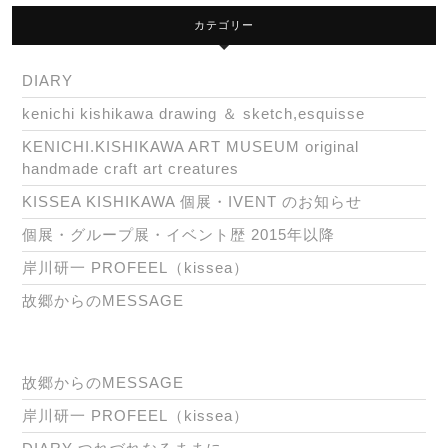
カテゴリー
DIARY
kenichi kishikawa drawing ＆ sketch,esquisse
KENICHI.KISHIKAWA ART MUSEUM original
handmade craft art creatures
KISSEA KISHIKAWA 個展・IVENT のお知らせ
個展・グループ展・イベント歴 2015年以降
岸川研一 PROFEEL（kissea）
故郷からのMESSAGE
故郷からのMESSAGE
岸川研一 PROFEEL（kissea）