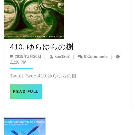
410.
410. ゆらゆらの樹
ゆ
2019
ken1202
2019年3月20日
|
ken1202
|
0 Comments
|
年
11:26 PM
ら
3
ゆ
月
Tweet Tweet410.ゆらゆらの樹
20
ら
日
の
READ
READ FULL
FULL
樹