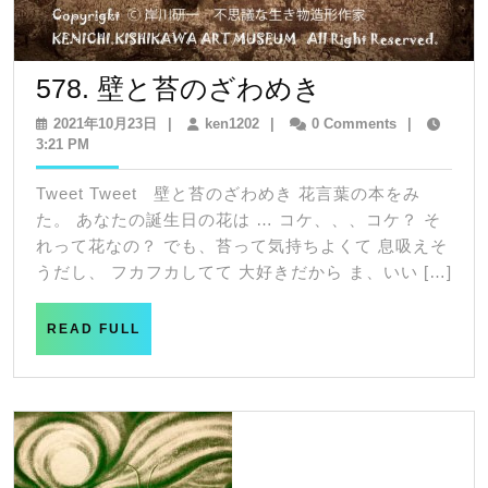
578.
578. 壁と苔のざわめき
壁
2021
ken1202
2021年10月23日
|
ken1202
|
0 Comments
|
年
3:21 PM
と
10
苔
月
Tweet Tweet 壁と苔のざわめき 花言葉の本をみ
23
の
た。 あなたの誕生日の花は … コケ、、、コケ？ そ
日
ざ
れって花なの？ でも、苔って気持ちよくて 息吸えそ
うだし、 フカフカしてて 大好きだから ま、いい […]
わ
め
READ
READ FULL
き
FULL