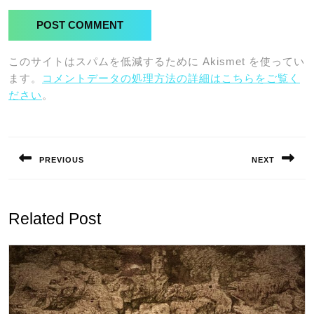
このサイトはスパムを低減するために Akismet を使ってい
ます。
コメントデータの処理方法の詳細はこちらをご覧く
ださい
。
投
稿
PREVIOUS
NEXT
ナ
Previous
Next
ビ
post:
post:
ゲ
Related Post
ー
シ
ョ
ン