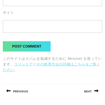
サイト
このサイトはスパムを低減するために Akismet を使ってい
ます。
コメントデータの処理方法の詳細はこちらをご覧く
ださい
。
投
稿
PREVIOUS
NEXT
ナ
Previous
Next
ビ
post:
post: