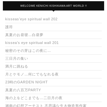
WELCOME KENICHI KISHIKAWA ART WORLD !!
kisseas’eye spiritual wall 202
護符
真夏のお昼寝…白昼夢
kissea’s eye spiritual wall 201
秘密のその芽はこの夜に…
三日月の集い
満月に跳ねる
月とケモノ…何にでもなれる夜
23時のGARDEN NIGHT
真夏の八百万PARTY
海の上をどこまでも…二日月の夜
湘南の幻想アーチスト 不思議な生き物造形作家