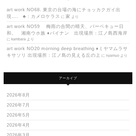
art work NO68. 東京の台場の海にチョッカクガイ出
現…. ♣：カメロケラス
家
に
より
art work NO59 梅雨の合間の晴天、バーベキュー日
和。 湘南ウホ族 ♦パイナン 出現場所：江ノ島西海岸
に
kambara
より
art work NO20 morning deep breathing ♦ミヤマムラサ
キサソリ 出現場所：江ノ島の見える丘の上
に
nyamuo
より
アーカイブ
2026年8月
2026年7月
2026年5月
2026年4月
2026年3月