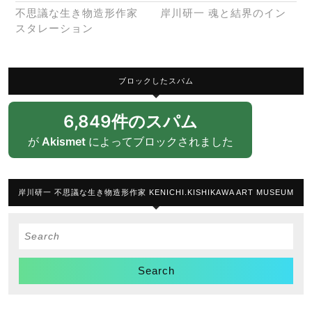
不思議な生き物造形作家 岸川研一 魂と結界のイン
スタレーション
ブロックしたスパム
6,849件のスパム
が
Akismet
によってブロックされました
岸川研一 不思議な生き物造形作家 KENICHI.KISHIKAWA ART MUSEUM
Search
for: