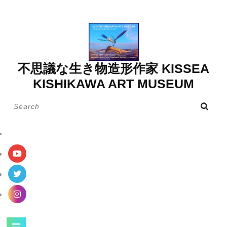
Skip
to
content
不思議な生き物造形作家 KISSEA
KISHIKAWA ART MUSEUM
Search
for:
Open