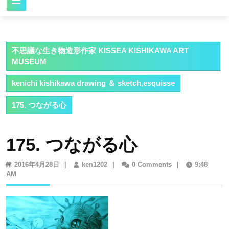
Button
不思議な生き物造形作家 KISSEA KISHIKAWA ART
MUSEUM
kenichi kishikawa drawing ＆ sketch,esquisse
175. つながる心
175. つながる心
2016
ken1202
2016年4月28日
|
ken1202
|
0 Comments
|
9:48
年
AM
4
月
28
日