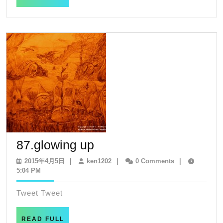
FULL
87.glowing
87.glowing up
up
2015
ken1202
2015年4月5日
|
ken1202
|
0 Comments
|
年
5:04 PM
4
月
Tweet Tweet
5
日
READ
READ FULL