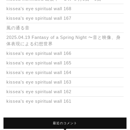
kissea’s eye spiritual wall 168
kissea’s eye spiritual wall 167
風の通る音
2025.04.19 Fantasy of a Spring Night 〜音と映像、身
体表現による幻想世界
kissea’s eye spiritual wall 166
kissea’s eye spiritual wall 165
kissea’s eye spiritual wall 164
kissea’s eye spiritual wall 163
kissea’s eye spiritual wall 162
kissea’s eye spiritual wall 161
最近のコメント