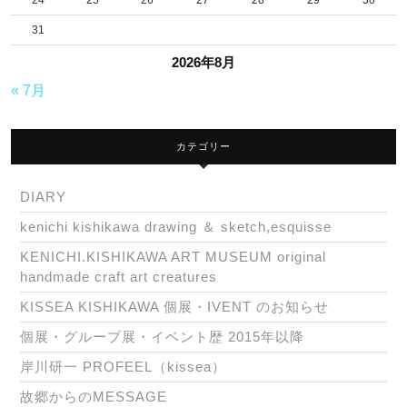
24
25
26
27
28
29
30
31
2026年8月
« 7月
カテゴリー
DIARY
kenichi kishikawa drawing ＆ sketch,esquisse
KENICHI.KISHIKAWA ART MUSEUM original
handmade craft art creatures
KISSEA KISHIKAWA 個展・IVENT のお知らせ
個展・グループ展・イベント歴 2015年以降
岸川研一 PROFEEL（kissea）
故郷からのMESSAGE