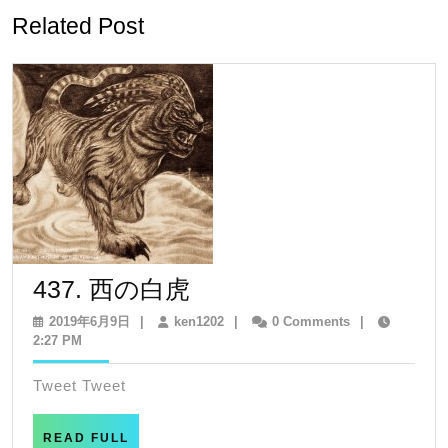
ゲ
Related Post
ー
シ
ョ
ン
437.
437. 西の白虎
西
2019
ken1202
2019年6月9日
|
ken1202
|
0 Comments
|
年
2:27 PM
の
6
白
月
Tweet Tweet
9
虎
日
READ
READ FULL