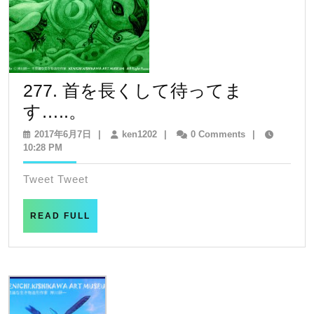
277. 首を長くして待ってま
277.
す…..。
首
2017
ken1202
2017年6月7日
|
ken1202
|
0 Comments
|
年
10:28 PM
を
6
長
月
Tweet Tweet
7
く
日
し
READ
READ FULL
FULL
て
待
っ
て