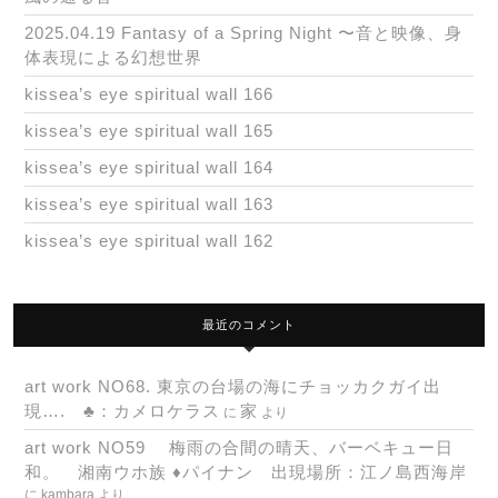
2025.04.19 Fantasy of a Spring Night 〜音と映像、身
体表現による幻想世界
kissea’s eye spiritual wall 166
kissea’s eye spiritual wall 165
kissea’s eye spiritual wall 164
kissea’s eye spiritual wall 163
kissea’s eye spiritual wall 162
最近のコメント
art work NO68. 東京の台場の海にチョッカクガイ出
現…. ♣：カメロケラス
家
に
より
art work NO59 梅雨の合間の晴天、バーベキュー日
和。 湘南ウホ族 ♦パイナン 出現場所：江ノ島西海岸
に
kambara
より