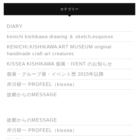
カテゴリー
DIARY
kenichi kishikawa drawing ＆ sketch,esquisse
KENICHI.KISHIKAWA ART MUSEUM original
handmade craft art creatures
KISSEA KISHIKAWA 個展・IVENT のお知らせ
個展・グループ展・イベント歴 2015年以降
岸川研一 PROFEEL（kissea）
故郷からのMESSAGE
故郷からのMESSAGE
岸川研一 PROFEEL（kissea）