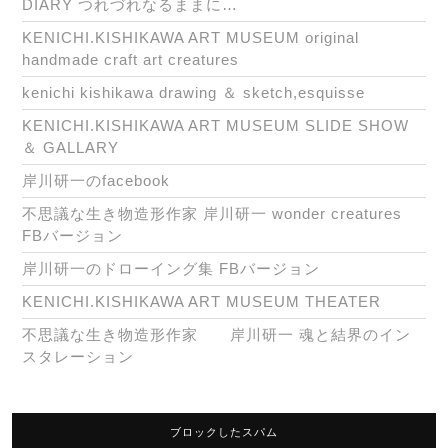
DIARY つれづれなるままに…
KENICHI.KISHIKAWA ART MUSEUM original
handmade craft art creatures
kenichi kishikawa drawing ＆ sketch,esquisse
KENICHI.KISHIKAWA ART MUSEUM SLIDE SHOW
＆ GALLARY
岸川研一のfacebook
不思議な生き物造形作家 岸川研一 wonder creatures
FBバージョン
岸川研一のドローイング集 FBバージョン
KENICHI.KISHIKAWA ART MUSEUM THEATER
不思議な生き物造形作家 岸川研一 魂と結界のイン
スタレーション
ブロックしたスパム