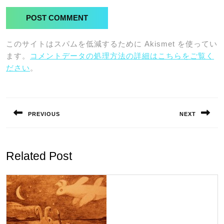
このサイトはスパムを低減するために Akismet を使ってい
ます。
コメントデータの処理方法の詳細はこちらをご覧く
ださい
。
投
稿
PREVIOUS
NEXT
ナ
Previous
Next
ビ
post:
post:
ゲ
Related Post
ー
シ
ョ
ン