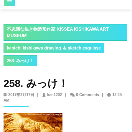
Button
不思議な生き物造形作家 KISSEA KISHIKAWA ART
MUSEUM
kenichi kishikawa drawing ＆ sketch,esquisse
258. みっけ！
258. みっけ！
2017
ken1202
2017年3月17日
|
ken1202
|
0 Comments
|
12:25
年
AM
3
月
17
日