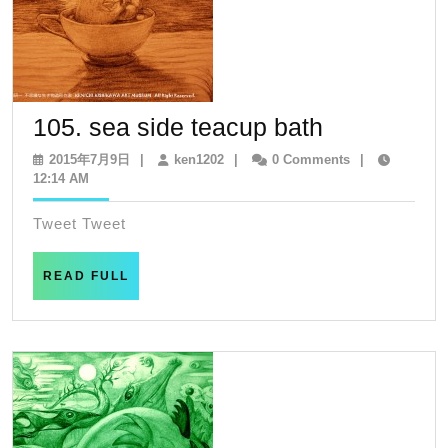
105.
105. sea side teacup bath
sea
2015
ken1202
2015年7月9日
|
ken1202
|
0 Comments
|
年
12:14 AM
side
7
teacup
月
Tweet Tweet
9
bath
日
READ
READ FULL
FULL