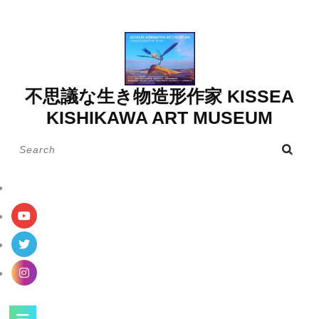
Skip
to
content
不思議な生き物造形作家 KISSEA
KISHIKAWA ART MUSEUM
Search
for:
Open