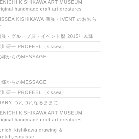
ENICHI.KISHIKAWA ART MUSEUM
riginal handmade craft art creatures
ISSEA KISHIKAWA 個展・IVENT のお知ら
せ
個展・グループ展・イベント歴 2015年以降
川研一 PROFEEL（kissea）
故郷からのMESSAGE
故郷からのMESSAGE
川研一 PROFEEL（kissea）
DIARY つれづれなるままに…
ENICHI.KISHIKAWA ART MUSEUM
riginal handmade craft art creatures
enichi kishikawa drawing ＆
ketch,esquisse