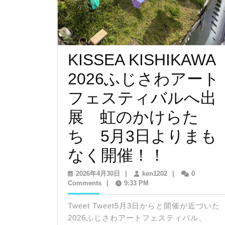
KISSEA KISHIKAWA
2026ふじさわアート
フェスティバルへ出
展 虹のかけらた
ち 5月3日よりまも
KISSEA
なく開催！！
KISHIK
2026
ken1202
2026年4月30日
|
ken1202
|
0
年
Comments
|
9:33 PM
2026
4
月
Tweet Tweet5月3日からと開催が近づいた
ふ
30
2026ふじさわアートフェスティバル、
日