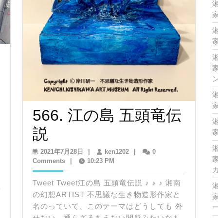
家
家
家
家
566. 江の島 五頭竜伝
566.
説
家
江
2021
ken1202
2021年7月28日
|
ken1202
|
0
家
年
Comments
|
10:23 PM
AWA
の
7
月
Tweet Tweet江の島 五頭竜伝説 ♪ ♪ ♪ 湘南
島
28
の幻想ARTIST 不思議な生き物造形作家と
家
日
五
名のっていて、このテーマはどうしても 外
せない、通らざるをえない関所みたいなも