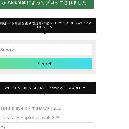
が
Akismet
によってブロックされました
川研一 不思議な生き物造形作家 KENICHI.KISHIKAWA ART
MUSEUM
Search
or:
WELCOME KENICHI KISHIKAWA ART WORLD !!
issea’s eye spiritual wall 202
isseas’eye spiritual wall 202
護符