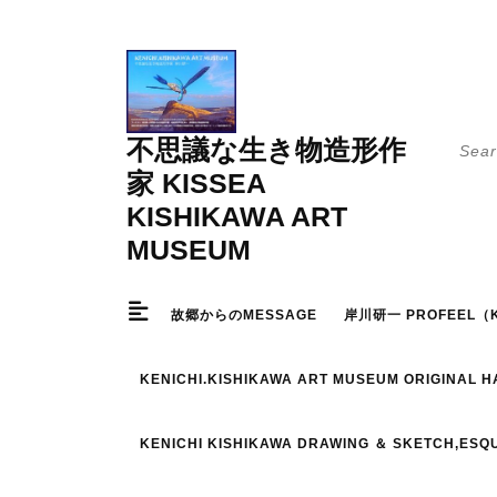
Skip
to
content
Searc
不思議な生き物造形作
for:
家 KISSEA
KISHIKAWA ART
MUSEUM
故郷からのMESSAGE
岸川研一 PROFEEL（K
KENICHI.KISHIKAWA ART MUSEUM ORIGINAL 
KENICHI KISHIKAWA DRAWING ＆ SKETCH,ESQ