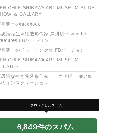
ENICHI.KISHIKAWA ART MUSEUM SLIDE
HOW ＆ GALLARY
川研一のfacebook
不思議な生き物造形作家 岸川研一 wonder
reatures FBバージョン
岸川研一のドローイング集 FBバージョン
ENICHI.KISHIKAWA ART MUSEUM
HEATER
不思議な生き物造形作家 岸川研一 魂と結
界のインスタレーション
ブロックしたスパム
6,849件のスパム