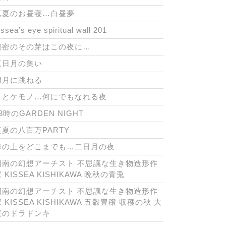
真夏のお昼寝…白昼夢
issea’s eye spiritual wall 201
秘密のその芽はこの夜に…
三日月の集い
満月に跳ねる
月とケモノ…何にでもなれる夜
3時のGARDEN NIGHT
真夏の八百万PARTY
海の上をどこまでも…二日月の夜
湘南の幻想アーチスト 不思議な生き物造形作
 KISSEA KISHIKAWA 晩秋の青兎
湘南の幻想アーチスト 不思議な生き物造形作
 KISSEA KISHIKAWA 五穀豊穣 収穫の秋 大
庭のドラドンキ