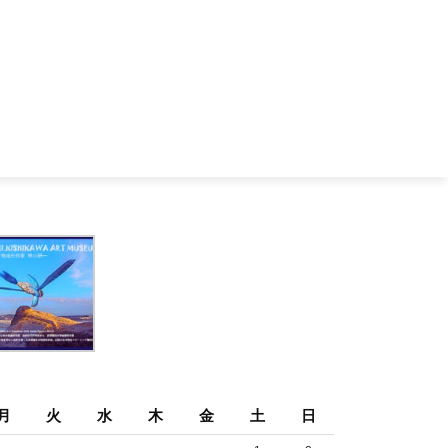
月
火
水
木
金
土
日