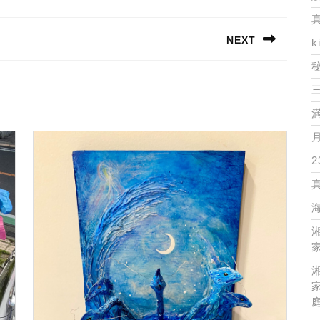
NEXT
k
Next
post:
2
家
家