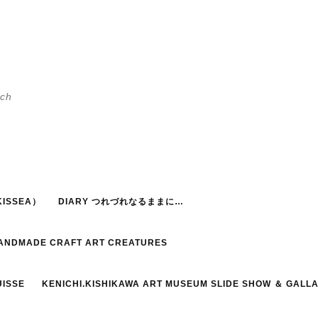
h
ISSEA）
DIARY つれづれなるままに…
HANDMADE CRAFT ART CREATURES
UISSE
KENICHI.KISHIKAWA ART MUSEUM SLIDE SHOW ＆ GALL