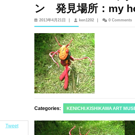
ン 発見場所：my hou
2013
ken1202
2013年4月21日
|
ken1202
|
0 Comments
年
4
月
21
日
Categories:
KENICHI.KISHIKAWA ART MUSEUM
Tweet