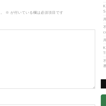
K
S
ん。
※
が付いている欄は必須項目です
岸
c
K
T