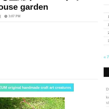
se garden
|
3:07 PM
« 
 original handmade craft art creatures
D
k
s