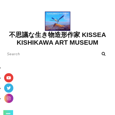
Skip
to
content
不思議な生き物造形作家 KISSEA
KISHIKAWA ART MUSEUM
Search
for:
Open