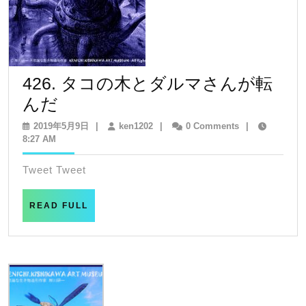
426. タコの木とダルマさんが転
426.
んだ
タ
2019
ken1202
2019年5月9日
|
ken1202
|
0 Comments
|
年
8:27 AM
コ
5
の
月
Tweet Tweet
9
木
日
と
READ
READ FULL
FULL
ダ
ル
マ
さ