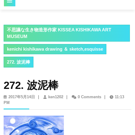
Button
不思議な生き物造形作家 KISSEA KISHIKAWA ART
MUSEUM
kenichi kishikawa drawing ＆ sketch,esquisse
272. 波泥棒
272. 波泥棒
2017
ken1202
2017年5月14日
|
ken1202
|
0 Comments
|
11:13
年
PM
5
月
14
日