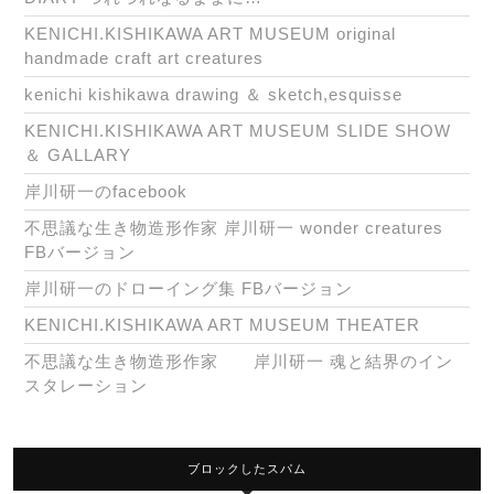
KENICHI.KISHIKAWA ART MUSEUM original
handmade craft art creatures
kenichi kishikawa drawing ＆ sketch,esquisse
KENICHI.KISHIKAWA ART MUSEUM SLIDE SHOW
＆ GALLARY
岸川研一のfacebook
不思議な生き物造形作家 岸川研一 wonder creatures
FBバージョン
岸川研一のドローイング集 FBバージョン
KENICHI.KISHIKAWA ART MUSEUM THEATER
不思議な生き物造形作家 岸川研一 魂と結界のイン
スタレーション
ブロックしたスパム