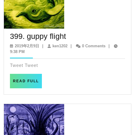
399.
399. guppy flight
guppy
2019
ken1202
2019年2月9日
|
ken1202
|
0 Comments
|
年
9:38 PM
flight
2
月
Tweet Tweet
9
日
READ
READ FULL
FULL