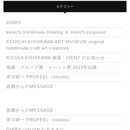
カテゴリー
DIARY
kenichi kishikawa drawing ＆ sketch,esquisse
KENICHI.KISHIKAWA ART MUSEUM original
handmade craft art creatures
KISSEA KISHIKAWA 個展・IVENT のお知らせ
個展・グループ展・イベント歴 2015年以降
岸川研一 PROFEEL（kissea）
故郷からのMESSAGE
故郷からのMESSAGE
岸川研一 PROFEEL（kissea）
DIARY つれづれなるままに…