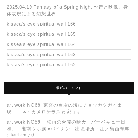
2025.04.19 Fantasy of a Spring Night 〜音と映像、身
体表現による幻想世界
kissea’s eye spiritual wall 166
kissea’s eye spiritual wall 165
kissea’s eye spiritual wall 164
kissea’s eye spiritual wall 163
kissea’s eye spiritual wall 162
最近のコメント
art work NO68. 東京の台場の海にチョッカクガイ出
現…. ♣：カメロケラス
家
に
より
art work NO59 梅雨の合間の晴天、バーベキュー日
和。 湘南ウホ族 ♦パイナン 出現場所：江ノ島西海岸
に
kambara
より