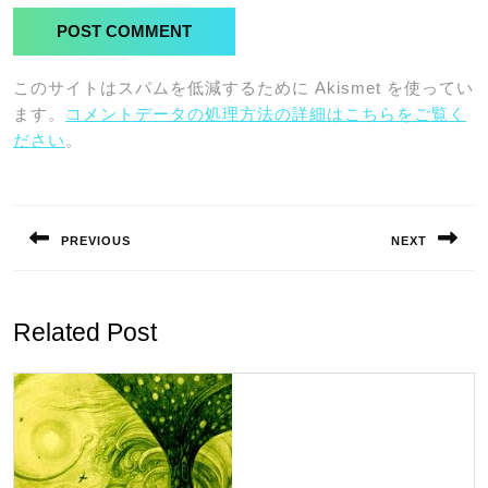
このサイトはスパムを低減するために Akismet を使ってい
ます。
コメントデータの処理方法の詳細はこちらをご覧く
ださい
。
投
稿
PREVIOUS
NEXT
ナ
Previous
Next
ビ
post:
post:
ゲ
Related Post
ー
シ
ョ
ン