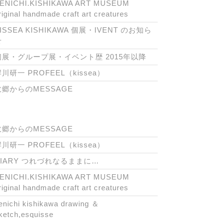
ENICHI.KISHIKAWA ART MUSEUM
riginal handmade craft art creatures
ISSEA KISHIKAWA 個展・IVENT のお知ら
せ
個展・グループ展・イベント歴 2015年以降
川研一 PROFEEL（kissea）
故郷からのMESSAGE
故郷からのMESSAGE
川研一 PROFEEL（kissea）
DIARY つれづれなるままに…
ENICHI.KISHIKAWA ART MUSEUM
riginal handmade craft art creatures
enichi kishikawa drawing ＆
ketch,esquisse