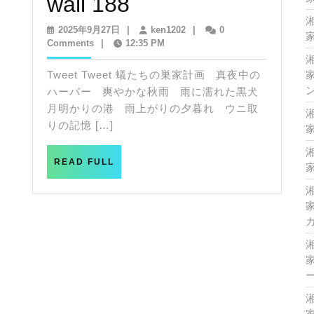
kissea’s
wall 188
eye
2025
ken1202
2025年9月27日
|
ken1202
|
0
家
年
Comments
|
12:35 PM
spiritual
9
月
Tweet Tweet 蟻たちの巣家計画 真夜中の
家
wall
27
ハーバー 爽やかな秋雨 雨に濡れた黒犬
日
188
月明かりの港 雨上がりの夕暮れ ウニ取
りの記憶 […]
家
READ
READ FULL
家
FULL
家
家
家