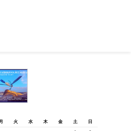
月
火
水
木
金
土
日