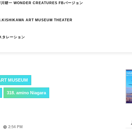
研一 WONDER CREATURES FBバージョン
I.KISHIKAWA ART MUSEUM THEATER
スタレーション
RT MUSEUM
318. amino Niagara
2:54 PM