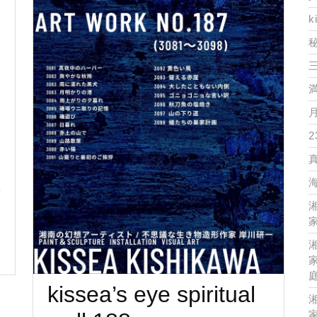
k
2
家
家
kissea’s eye spiritual
家