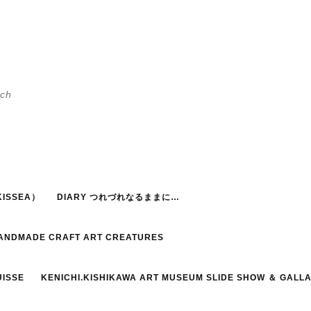
h
ISSEA）
DIARY つれづれなるままに…
HANDMADE CRAFT ART CREATURES
UISSE
KENICHI.KISHIKAWA ART MUSEUM SLIDE SHOW ＆ GALL