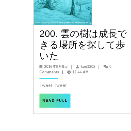
ン
200. 雲の樹は成長で
きる場所を探して歩
200.
いた
雲
2016
ken1202
2016年8月9日
|
ken1202
|
0
年
Comments
|
12:44 AM
の
8
月
Tweet Tweet
樹
9
日
は
READ
READ FULL
FULL
成
長