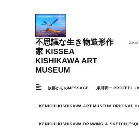
Skip
to
content
Searc
不思議な生き物造形作
for:
家 KISSEA
KISHIKAWA ART
MUSEUM
故郷からのMESSAGE
岸川研一 PROFEEL（K
KENICHI.KISHIKAWA ART MUSEUM ORIGINAL 
KENICHI KISHIKAWA DRAWING ＆ SKETCH,ESQ