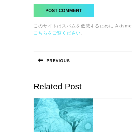
このサイトはスパムを低減するために Akisme
こちらをご覧ください
。
投
稿
PREVIOUS
ナ
Previous
post:
ビ
Related Post
ゲ
ー
シ
ョ