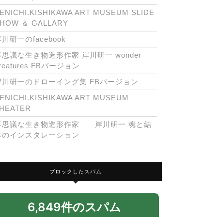
ENICHI.KISHIKAWA ART MUSEUM SLIDE
HOW ＆ GALLARY
川研一のfacebook
不思議な生き物造形作家 岸川研一 wonder
reatures FBバージョン
岸川研一のドローイング集 FBバージョン
ENICHI.KISHIKAWA ART MUSEUM
HEATER
不思議な生き物造形作家 岸川研一 魂と結
界のインスタレーション
ブロックしたスパム
6,849件のスパム