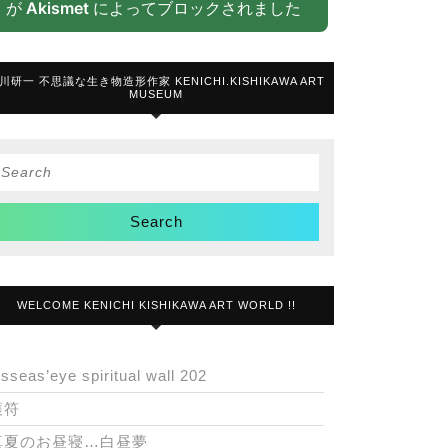
が
Akismet
によってブロックされました
川研一 不思議な生き物造形作家 KENICHI.KISHIKAWA ART
MUSEUM
Search
or:
WELCOME KENICHI KISHIKAWA ART WORLD !!
isseas’eye spiritual wall 202
護符
真夏のお昼寝…白昼夢