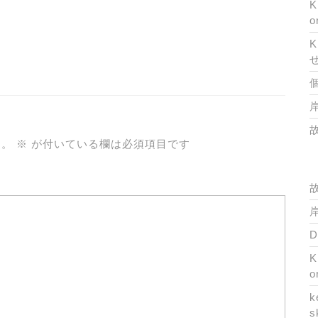
K
o
K
岸
ん。
※
が付いている欄は必須項目です
岸
K
o
k
s