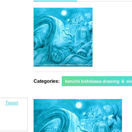
年
2
月
3
日
Categories:
kenichi kishikawa drawing ＆ sk
Tweet