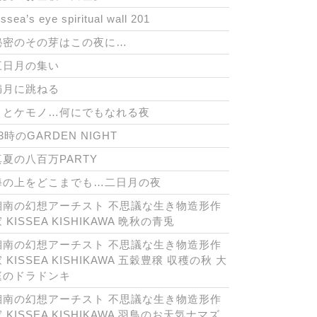
issea’s eye spiritual wall 201
秘密のその芽はこの夜に…
三日月の集い
満月に跳ねる
月とケモノ…何にでもなれる夜
3時のGARDEN NIGHT
真夏の八百万PARTY
海の上をどこまでも…二日月の夜
湘南の幻想アーチスト 不思議な生き物造形作
 KISSEA KISHIKAWA 晩秋の青兎
湘南の幻想アーチスト 不思議な生き物造形作
 KISSEA KISHIKAWA 五穀豊穣 収穫の秋 大
庭のドラドンキ
湘南の幻想アーチスト 不思議な生き物造形作
 KISSEA KISHIKAWA 羽鳥のお天気ナマズ