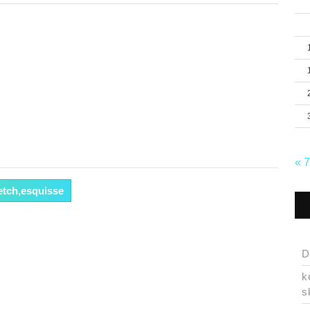
« 
etch,esquisse
D
k
s