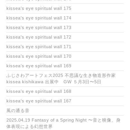
kissea’s eye spiritual wall 175
kissea’s eye spiritual wall 174
kissea’s eye spiritual wall 173
kissea’s eye spiritual wall 172
kissea’s eye spiritual wall 171
kissea’s eye spiritual wall 170
kissea’s eye spiritual wall 169
ふじさわアートフェス2025 不思議な生き物造形作家
kissea kishikawa 出展中 GW ５月3日〜5日
kissea’s eye spiritual wall 168
kissea’s eye spiritual wall 167
風の通る音
2025.04.19 Fantasy of a Spring Night 〜音と映像、身
体表現による幻想世界