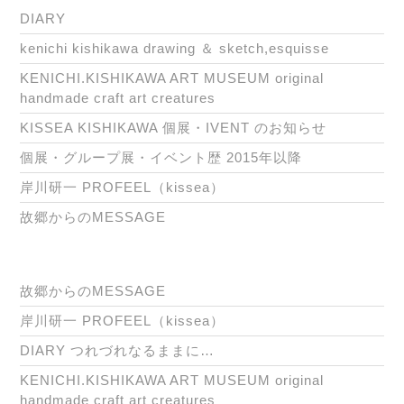
DIARY
kenichi kishikawa drawing ＆ sketch,esquisse
KENICHI.KISHIKAWA ART MUSEUM original
handmade craft art creatures
KISSEA KISHIKAWA 個展・IVENT のお知らせ
個展・グループ展・イベント歴 2015年以降
岸川研一 PROFEEL（kissea）
故郷からのMESSAGE
故郷からのMESSAGE
岸川研一 PROFEEL（kissea）
DIARY つれづれなるままに…
KENICHI.KISHIKAWA ART MUSEUM original
handmade craft art creatures