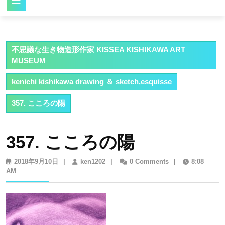
Button
不思議な生き物造形作家 KISSEA KISHIKAWA ART
MUSEUM
kenichi kishikawa drawing ＆ sketch,esquisse
357. こころの陽
357. こころの陽
2018
ken1202
2018年9月10日
|
ken1202
|
0 Comments
|
8:08
年
AM
9
月
10
日