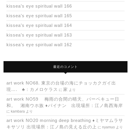
kissea’s eye spiritual wall 166
kissea’s eye spiritual wall 165
kissea’s eye spiritual wall 164
kissea’s eye spiritual wall 163
kissea’s eye spiritual wall 162
最近のコメント
art work NO68. 東京の台場の海にチョッカクガイ出
現…. ♣：カメロケラス
家
に
より
art work NO59 梅雨の合間の晴天、バーベキュー日
和。 湘南ウホ族 ♦パイナン 出現場所：江ノ島西海岸
に
kambara
より
art work NO20 morning deep breathing ♦ミヤマムラサ
キサソリ 出現場所：江ノ島の見える丘の上
に
nyamuo
より