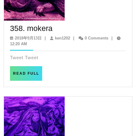
358.
358. mokera
mokera
2018
ken1202
2018年9月13日
|
ken1202
|
0 Comments
|
年
12:20 AM
9
月
Tweet Tweet
13
日
READ
READ FULL
FULL