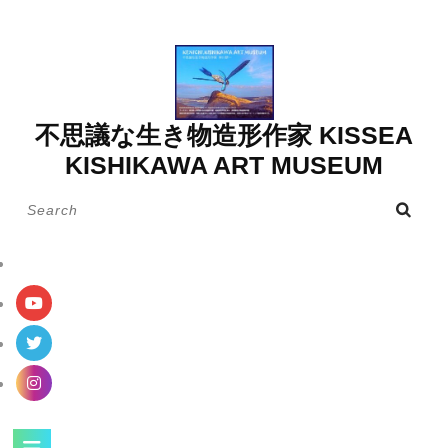
Skip
to
content
不思議な生き物造形作家 KISSEA
KISHIKAWA ART MUSEUM
Search
for:
Open