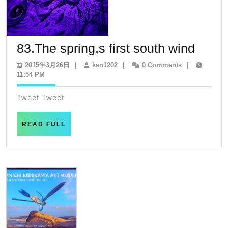
83.Th
83.The spring,s first south wind
sprin
2015
ken1202
2015年3月26日
|
ken1202
|
0 Comments
|
年
11:54 PM
first
3
south
月
Tweet Tweet
26
wind
日
READ
READ FULL
FULL