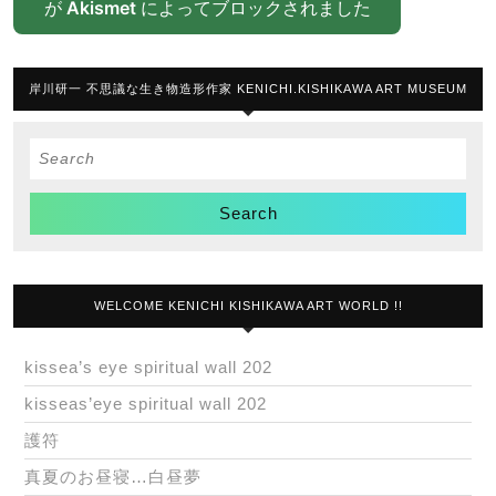
が
Akismet
によってブロックされました
岸川研一 不思議な生き物造形作家 KENICHI.KISHIKAWA ART MUSEUM
Search
for:
WELCOME KENICHI KISHIKAWA ART WORLD !!
kissea’s eye spiritual wall 202
kisseas’eye spiritual wall 202
護符
真夏のお昼寝…白昼夢