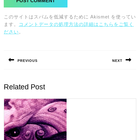
このサイトはスパムを低減するために Akismet を使ってい
ます。
コメントデータの処理方法の詳細はこちらをご覧く
ださい
。
投
稿
PREVIOUS
NEXT
ナ
Previous
Next
ビ
post:
post:
ゲ
Related Post
ー
シ
ョ
ン