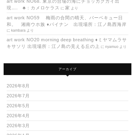
art work NO68. 東京の台場の海にチョッカクガイ出
現…. ♣：カメロケラス
家
に
より
art work NO59 梅雨の合間の晴天、バーベキュー日
和。 湘南ウホ族 ♦パイナン 出現場所：江ノ島西海岸
に
kambara
より
art work NO20 morning deep breathing ♦ミヤマムラサ
キサソリ 出現場所：江ノ島の見える丘の上
に
nyamuo
より
アーカイブ
2026年8月
2026年7月
2026年5月
2026年4月
2026年3月