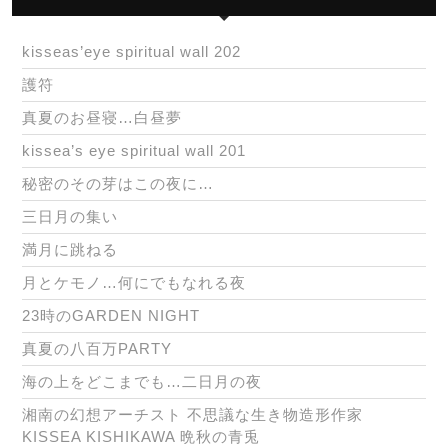
kisseas’eye spiritual wall 202
護符
真夏のお昼寝…白昼夢
kissea’s eye spiritual wall 201
秘密のその芽はこの夜に…
三日月の集い
満月に跳ねる
月とケモノ…何にでもなれる夜
23時のGARDEN NIGHT
真夏の八百万PARTY
海の上をどこまでも…二日月の夜
湘南の幻想アーチスト 不思議な生き物造形作家
KISSEA KISHIKAWA 晩秋の青兎