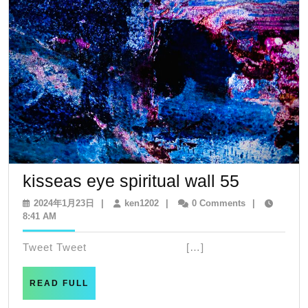
の
な
か
で
kisseas
kisseas eye spiritual wall 55
eye
2024
ken1202
2024年1月23日
|
ken1202
|
0 Comments
|
年
8:41 AM
spiritual
1
wall
月
Tweet Tweet […]
23
55
日
READ
READ FULL
FULL