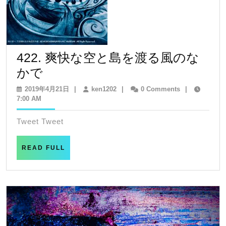
422. 爽快な空と島を渡る風のな
422.
かで
爽
2019
ken1202
2019年4月21日
|
ken1202
|
0 Comments
|
年
7:00 AM
快
4
な
月
Tweet Tweet
21
空
日
と
READ
READ FULL
FULL
島
を
渡
る
風