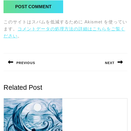
このサイトはスパムを低減するために Akismet を使ってい
ます。
コメントデータの処理方法の詳細はこちらをご覧く
ださい
。
投
稿
PREVIOUS
NEXT
ナ
Previous
Next
ビ
post:
post:
ゲ
Related Post
ー
シ
ョ
ン