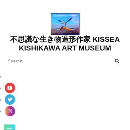
Skip
to
content
不思議な生き物造形作家 KISSEA
KISHIKAWA ART MUSEUM
Search
for:
Open