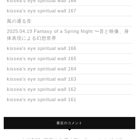
kissea’s eye spiritual wall 168
kissea’s eye spiritual wall 167
風の通る音
2025.04.19 Fantasy of a Spring Night 〜音と映像、身
体表現による幻想世界
kissea’s eye spiritual wall 166
kissea’s eye spiritual wall 165
kissea’s eye spiritual wall 164
kissea’s eye spiritual wall 163
kissea’s eye spiritual wall 162
kissea’s eye spiritual wall 161
最近のコメント