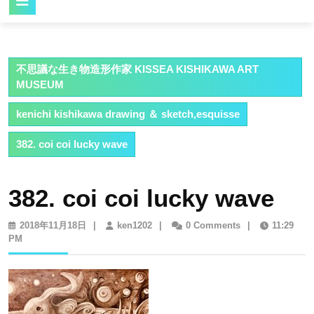
Button
不思議な生き物造形作家 KISSEA KISHIKAWA ART
MUSEUM
kenichi kishikawa drawing ＆ sketch,esquisse
382. coi coi lucky wave
382. coi coi lucky wave
2018
ken1202
2018年11月18日
|
ken1202
|
0 Comments
|
11:29
年
PM
11
月
18
日