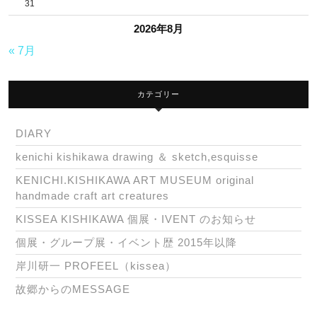
31
2026年8月
« 7月
カテゴリー
DIARY
kenichi kishikawa drawing ＆ sketch,esquisse
KENICHI.KISHIKAWA ART MUSEUM original
handmade craft art creatures
KISSEA KISHIKAWA 個展・IVENT のお知らせ
個展・グループ展・イベント歴 2015年以降
岸川研一 PROFEEL（kissea）
故郷からのMESSAGE