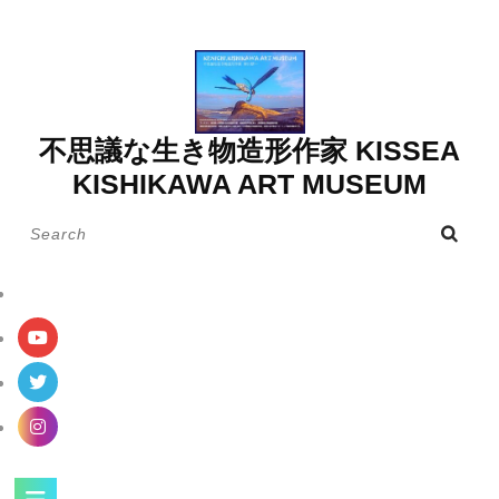
Skip
to
content
不思議な生き物造形作家 KISSEA
KISHIKAWA ART MUSEUM
Search
for:
Open