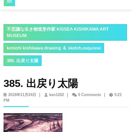
Button
不思議な生き物造形作家 KISSEA KISHIKAWA ART
MUSEUM
kenichi kishikawa drawing ＆ sketch,esquisse
385. 出戻り太陽
385. 出戻り太陽
2018
ken1202
2018年11月24日
|
ken1202
|
0 Comments
|
5:21
年
PM
11
月
24
日