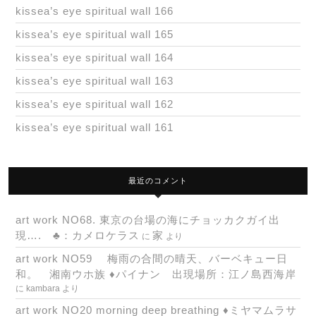
kissea’s eye spiritual wall 166
kissea’s eye spiritual wall 165
kissea’s eye spiritual wall 164
kissea’s eye spiritual wall 163
kissea’s eye spiritual wall 162
kissea’s eye spiritual wall 161
最近のコメント
art work NO68. 東京の台場の海にチョッカクガイ出
現…. ♣：カメロケラス
家
に
より
art work NO59 梅雨の合間の晴天、バーベキュー日
和。 湘南ウホ族 ♦パイナン 出現場所：江ノ島西海岸
に
kambara
より
art work NO20 morning deep breathing ♦ミヤマムラサ