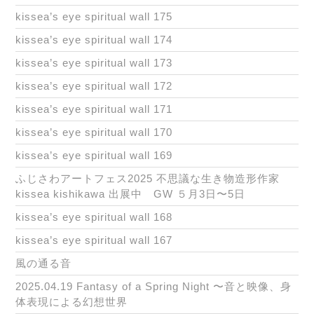
kissea’s eye spiritual wall 175
kissea’s eye spiritual wall 174
kissea’s eye spiritual wall 173
kissea’s eye spiritual wall 172
kissea’s eye spiritual wall 171
kissea’s eye spiritual wall 170
kissea’s eye spiritual wall 169
ふじさわアートフェス2025 不思議な生き物造形作家
kissea kishikawa 出展中 GW ５月3日〜5日
kissea’s eye spiritual wall 168
kissea’s eye spiritual wall 167
風の通る音
2025.04.19 Fantasy of a Spring Night 〜音と映像、身
体表現による幻想世界