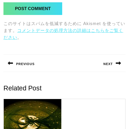
このサイトはスパムを低減するために Akismet を使ってい
ます。
コメントデータの処理方法の詳細はこちらをご覧く
ださい
。
投
稿
PREVIOUS
NEXT
ナ
Previous
Next
ビ
post:
post:
ゲ
Related Post
ー
シ
ョ
ン