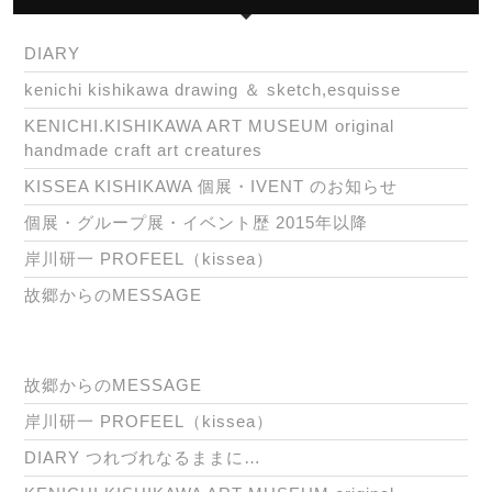
DIARY
kenichi kishikawa drawing ＆ sketch,esquisse
KENICHI.KISHIKAWA ART MUSEUM original
handmade craft art creatures
KISSEA KISHIKAWA 個展・IVENT のお知らせ
個展・グループ展・イベント歴 2015年以降
岸川研一 PROFEEL（kissea）
故郷からのMESSAGE
故郷からのMESSAGE
岸川研一 PROFEEL（kissea）
DIARY つれづれなるままに…