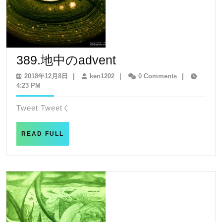
389.
389.地中のadvent
地
2018
ken1202
2018年12月8日
|
ken1202
|
0 Comments
|
年
4:23 PM
中
12
の
月
Tweet Tweetく
8
advent
日
READ
READ FULL
FULL