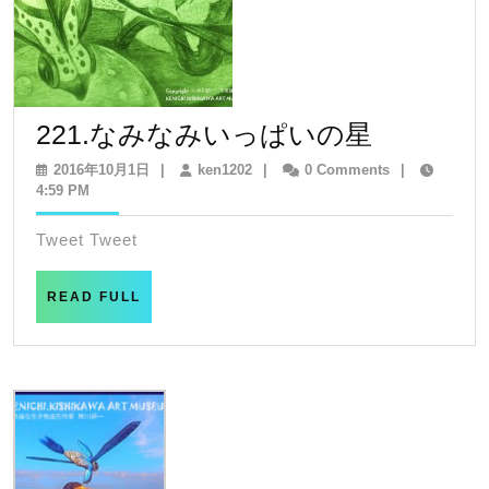
221.
221.なみなみいっぱいの星
な
2016
ken1202
2016年10月1日
|
ken1202
|
0 Comments
|
年
4:59 PM
み
10
な
月
Tweet Tweet
1
み
日
い
READ
READ FULL
FULL
っ
ぱ
い
の
星