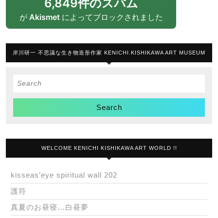
6,849件のスパム
が
Akismet
によってブロックされました
岸川研一 不思議な生き物造形作家 KENICHI.KISHIKAWA ART MUSEUM
Search
for:
WELCOME KENICHI KISHIKAWA ART WORLD !!
kisseas’eye spiritual wall 202
護符
真夏のお昼寝…白昼夢