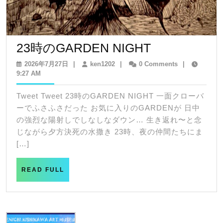
23
23時のGARDEN NIGHT
時
2026
ken1202
2026年7月27日
|
ken1202
|
0 Comments
|
年
9:27 AM
の
7
GARDEN
月
Tweet Tweet 23時のGARDEN NIGHT 一面クローバ
27
NIGHT
ーでふさふさだった お気に入りのGARDENが 日中
日
の強烈な陽射しでしなしなダウン… 生き返れ〜と念
じながら夕方決死の水撒き 23時、夜の仲間たちにま
[…]
READ
READ FULL
FULL