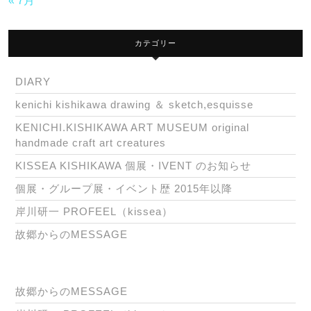
« 7月
カテゴリー
DIARY
kenichi kishikawa drawing ＆ sketch,esquisse
KENICHI.KISHIKAWA ART MUSEUM original
handmade craft art creatures
KISSEA KISHIKAWA 個展・IVENT のお知らせ
個展・グループ展・イベント歴 2015年以降
岸川研一 PROFEEL（kissea）
故郷からのMESSAGE
故郷からのMESSAGE