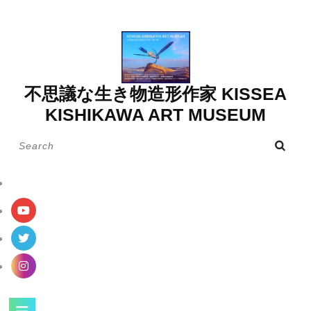
Skip
to
content
不思議な生き物造形作家 KISSEA
KISHIKAWA ART MUSEUM
Search
for:
Open