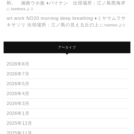
和。 湘南ウホ族 ♦パイナン 出現場所：江ノ島西海岸
に
kambara
より
art work NO20 morning deep breathing ♦ミヤマムラサ
キサソリ 出現場所：江ノ島の見える丘の上
に
nyamuo
より
アーカイブ
2026年8月
2026年7月
2026年5月
2026年4月
2026年3月
2026年1月
2025年12月
2025年11月