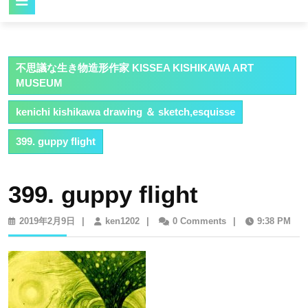
Button
不思議な生き物造形作家 KISSEA KISHIKAWA ART
MUSEUM
kenichi kishikawa drawing ＆ sketch,esquisse
399. guppy flight
399. guppy flight
2019
ken1202
2019年2月9日
|
ken1202
|
0 Comments
|
9:38 PM
年
2
月
9
日