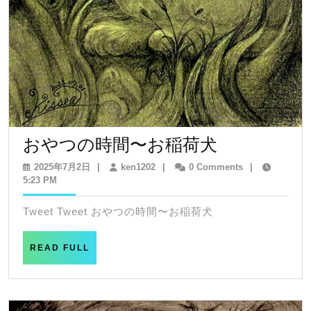
お
おやつの時間〜お稲荷犬
や
2025
ken1202
2025年7月2日
|
ken1202
|
0 Comments
|
年
5:23 PM
つ
7
の
月
Tweet Tweet おやつの時間〜お稲荷犬
2
時
日
間〜
READ
READ FULL
FULL
お
稲
荷