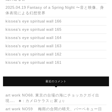
2025.04.19 Fantasy of a Spring Night 〜音と映像、身
体表現による幻想世界
kissea’s eye spiritual wall 166
kissea’s eye spiritual wall 165
kissea’s eye spiritual wall 164
kissea’s eye spiritual wall 163
kissea’s eye spiritual wall 162
kissea’s eye spiritual wall 161
最近のコメント
art work NO68. 東京の台場の海にチョッカクガイ出
現…. ♣：カメロケラス
家
に
より
art work NO59 梅雨の合間の晴天、バーベキュー日