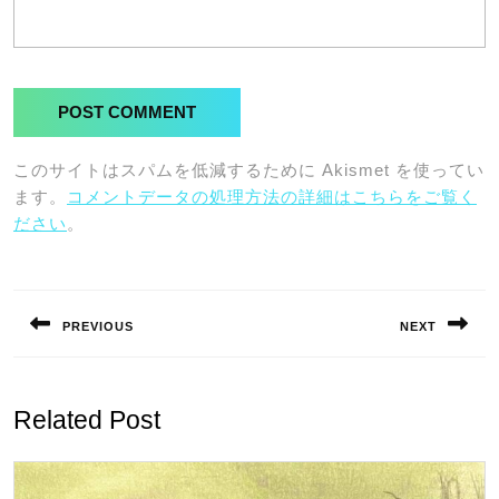
このサイトはスパムを低減するために Akismet を使ってい
ます。
コメントデータの処理方法の詳細はこちらをご覧く
ださい
。
投
稿
PREVIOUS
NEXT
ナ
Previous
Next
ビ
post:
post:
ゲ
Related Post
ー
シ