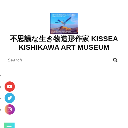
Skip
to
content
不思議な生き物造形作家 KISSEA
KISHIKAWA ART MUSEUM
Search
for:
Open