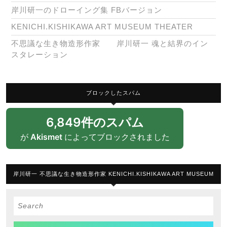
岸川研一のドローイング集 FBバージョン
KENICHI.KISHIKAWA ART MUSEUM THEATER
不思議な生き物造形作家 岸川研一 魂と結界のイン
スタレーション
ブロックしたスパム
6,849件のスパム
が
Akismet
によってブロックされました
岸川研一 不思議な生き物造形作家 KENICHI.KISHIKAWA ART MUSEUM
Search
for: