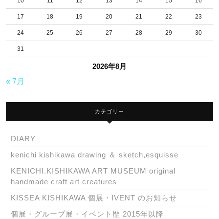
10
11
12
13
14
15
16
引
17
18
19
20
21
22
23
き
24
25
26
27
28
29
30
網！
31
出
現
2026年8月
場
« 7月
所：
茅
カテゴリー
ヶ
DIARY
崎
kenichi kishikawa drawing ＆ sketch,esquisse
KENICHI.KISHIKAWA ART MUSEUM original
handmade craft art creatures
KISSEA KISHIKAWA 個展・IVENT のお知らせ
個展・グループ展・イベント歴 2015年以降