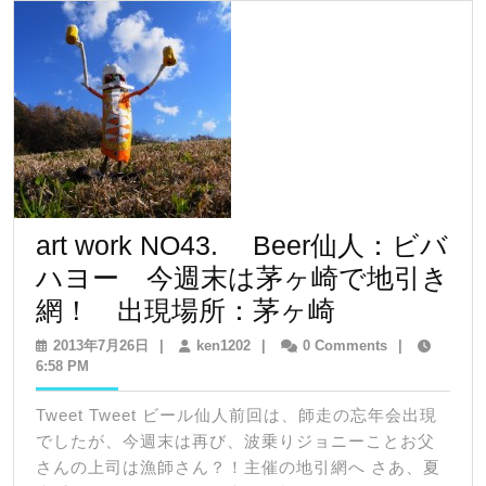
訶
不
思
議
展、
本
日
8
art work NO43. Beer仙人：ビバ
月
ハヨー 今週末は茅ヶ崎で地引き
22
art
網！ 出現場所：茅ヶ崎
日
work
2013
ken1202
2013年7月26日
|
ken1202
|
0 Comments
|
開
年
6:58 PM
NO43.
7
幕！！
月
Tweet Tweet ビール仙人前回は、師走の忘年会出現
27
26
Beer
でしたが、今週末は再び、波乗りジョニーことお父
日
日
仙
さんの上司は漁師さん？！主催の地引網へ さあ、夏