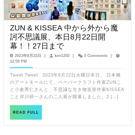
ョ
ン
ZUN & KISSEA 中から外から魔
訶不思議展、本日8月22日開
ZUN
幕！！27日まで
&
2023
ken1202
2023年8月22日
|
ken1202
|
0 Comments
|
年
12:59 PM
KISSEA
8
中
月
Tweet Tweet 2023年8月22日火曜日本日、 日本橋
22
か
のアートモールにて、ペーパークラフト作家ZUNこ
日
ら
と小倉秀仁さんと、不思議な生き物造形作家KISSEA
こと岸川研一さんの二人展が開幕しました。2 […]
外
か
READ
READ FULL
ら
FULL
魔