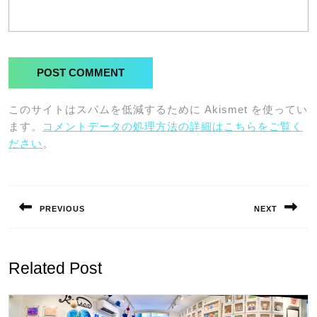
このサイトはスパムを低減するために Akismet を使ってい
ます。
コメントデータの処理方法の詳細はこちらをご覧く
ださい
。
投
稿
PREVIOUS
NEXT
ナ
Previous
Next
ビ
post:
post:
ゲ
Related Post
ー
シ