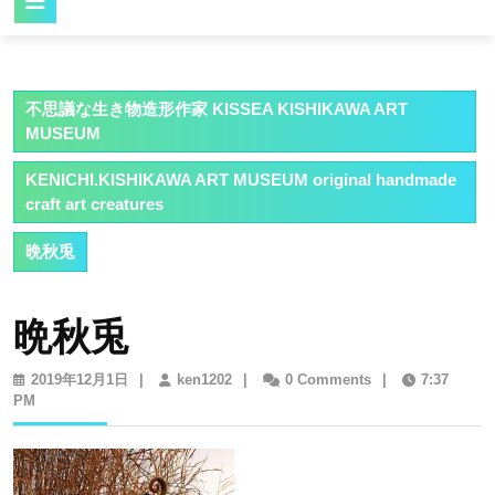
Button
不思議な生き物造形作家 KISSEA KISHIKAWA ART
MUSEUM
KENICHI.KISHIKAWA ART MUSEUM original handmade
craft art creatures
晩秋兎
晩秋兎
2019
ken1202
2019年12月1日
|
ken1202
|
0 Comments
|
7:37
年
PM
12
月
1
日