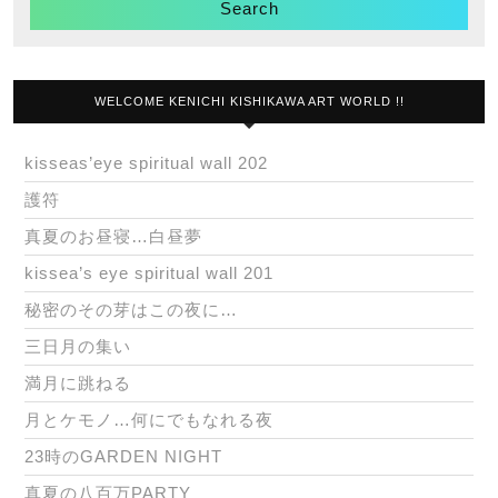
WELCOME KENICHI KISHIKAWA ART WORLD !!
kisseas’eye spiritual wall 202
護符
真夏のお昼寝…白昼夢
kissea’s eye spiritual wall 201
秘密のその芽はこの夜に…
三日月の集い
満月に跳ねる
月とケモノ…何にでもなれる夜
23時のGARDEN NIGHT
真夏の八百万PARTY