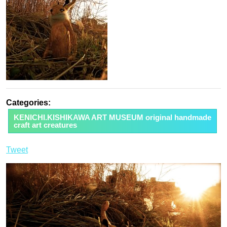
Categories:
KENICHI.KISHIKAWA ART MUSEUM original handmade
craft art creatures
Tweet