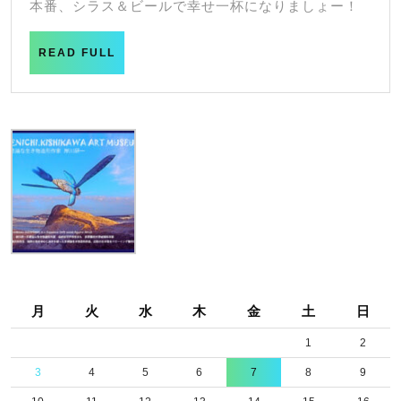
ま
本番、シラス＆ビールで幸せ一杯になりましょー！
人：
で
ビ
READ
READ FULL
バ
FULL
ハ
ヨ
ー
今
週
末
は
茅
ヶ
月
火
水
木
金
土
日
崎
1
2
で
3
4
5
6
7
8
9
地