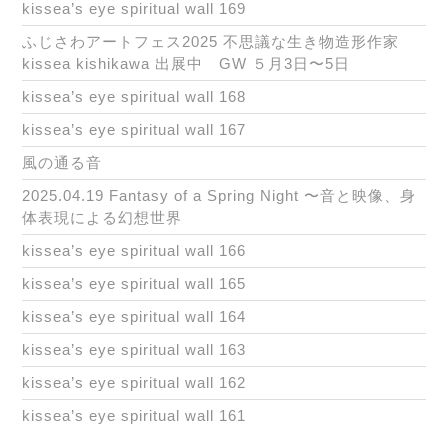
kissea’s eye spiritual wall 169
ふじさわアートフェス2025 不思議な生き物造形作家
kissea kishikawa 出展中 GW ５月3日〜5日
kissea’s eye spiritual wall 168
kissea’s eye spiritual wall 167
風の通る音
2025.04.19 Fantasy of a Spring Night 〜音と映像、身
体表現による幻想世界
kissea’s eye spiritual wall 166
kissea’s eye spiritual wall 165
kissea’s eye spiritual wall 164
kissea’s eye spiritual wall 163
kissea’s eye spiritual wall 162
kissea’s eye spiritual wall 161