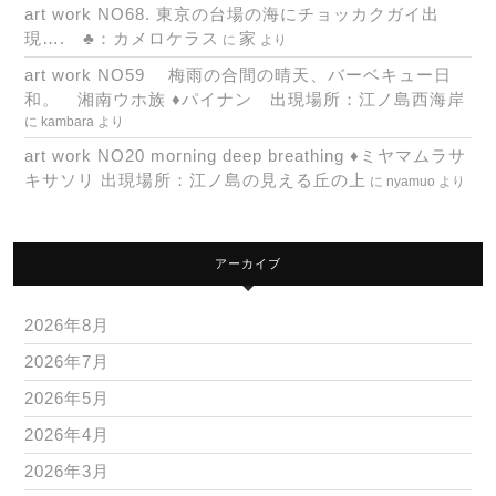
art work NO68. 東京の台場の海にチョッカクガイ出
現…. ♣：カメロケラス
家
に
より
art work NO59 梅雨の合間の晴天、バーベキュー日
和。 湘南ウホ族 ♦パイナン 出現場所：江ノ島西海岸
に
kambara
より
art work NO20 morning deep breathing ♦ミヤマムラサ
キサソリ 出現場所：江ノ島の見える丘の上
に
nyamuo
より
アーカイブ
2026年8月
2026年7月
2026年5月
2026年4月
2026年3月