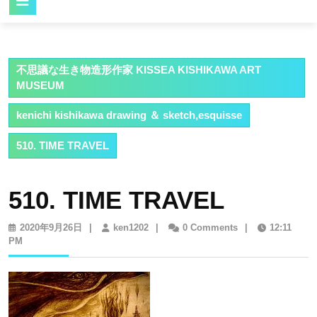
Button
不思議な生き物造形作家 KISSEA KISHIKAWA ART
MUSEUM
kenichi kishikawa drawing ＆ sketch,esquisse
510. TIME TRAVEL
510. TIME TRAVEL
2020
ken1202
2020年9月26日
|
ken1202
|
0 Comments
|
12:11
年
PM
9
月
26
日