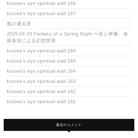
kissea’s eye spiritual wall 168
kissea’s eye spiritual wall 167
風の通る音
2025.04.19 Fantasy of a Spring Night 〜音と映像、身
体表現による幻想世界
kissea’s eye spiritual wall 166
kissea’s eye spiritual wall 165
kissea’s eye spiritual wall 164
kissea’s eye spiritual wall 163
kissea’s eye spiritual wall 162
kissea’s eye spiritual wall 161
最近のコメント