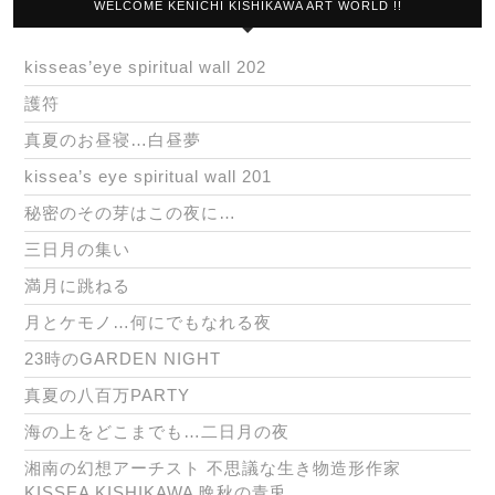
WELCOME KENICHI KISHIKAWA ART WORLD !!
kisseas’eye spiritual wall 202
護符
真夏のお昼寝…白昼夢
kissea’s eye spiritual wall 201
秘密のその芽はこの夜に…
三日月の集い
満月に跳ねる
月とケモノ…何にでもなれる夜
23時のGARDEN NIGHT
真夏の八百万PARTY
海の上をどこまでも…二日月の夜
湘南の幻想アーチスト 不思議な生き物造形作家
KISSEA KISHIKAWA 晩秋の青兎