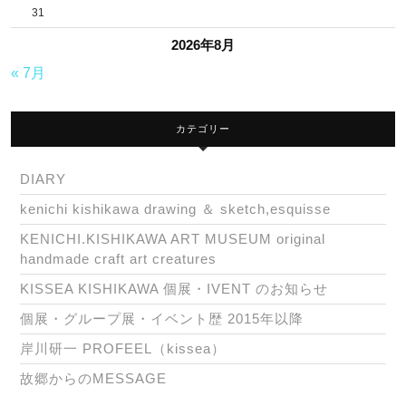
31
2026年8月
« 7月
カテゴリー
DIARY
kenichi kishikawa drawing ＆ sketch,esquisse
KENICHI.KISHIKAWA ART MUSEUM original
handmade craft art creatures
KISSEA KISHIKAWA 個展・IVENT のお知らせ
個展・グループ展・イベント歴 2015年以降
岸川研一 PROFEEL（kissea）
故郷からのMESSAGE