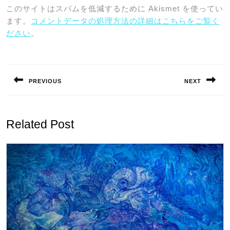
このサイトはスパムを低減するために Akismet を使ってい
ます。
コメントデータの処理方法の詳細はこちらをご覧く
ださい
。
投
稿
PREVIOUS
NEXT
ナ
Previous
Next
ビ
post:
post:
ゲ
Related Post
ー
シ
ョ
ン