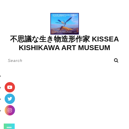
Skip
to
content
不思議な生き物造形作家 KISSEA
KISHIKAWA ART MUSEUM
Search
for:
Open