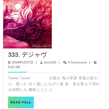
333.
333. デジャヴ
デ
2018
ken1202
2018年4月27日
|
ken1202
|
0 Comments
|
年
9:26 AM
ジ
4
ャ
月
Tweet Tweet 夕暮れ 海の草原 草葉の影か
27
ヴ
ら、覗いた 白く風にたなびく葉 姿、形を変えて現れ
日
る仲間たち 曖昧とう […]
READ
READ FULL
FULL