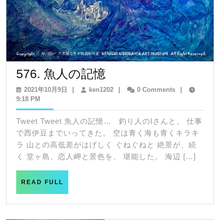
576.
576. 魚人の記憶
魚
2021
ken1202
2021年10月9日
|
ken1202
|
0 Comments
|
年
9:18 PM
人
10
の
月
Tweet Tweet 魚人の記憶… 釣り人のIさんと、 仕事
9
記
で西伊豆までいってきた。 空は青く海も青くキラキ
日
憶
ラ 山との高低差がはげしく ぐねぐねと 絶景が、続
く 堂ヶ島、恋人岬と景色を、 堪能した。 海辺 […]
READ
READ FULL
FULL