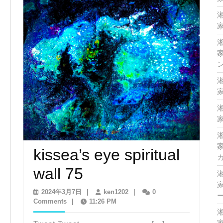
家
家
家
家
家
kissea’s eye spiritual
kissea’s
wall 75
家
eye
2024
ken1202
2024年3月7日
|
ken1202
|
0
年
Comments
|
11:26 PM
spiritual
3
月
家