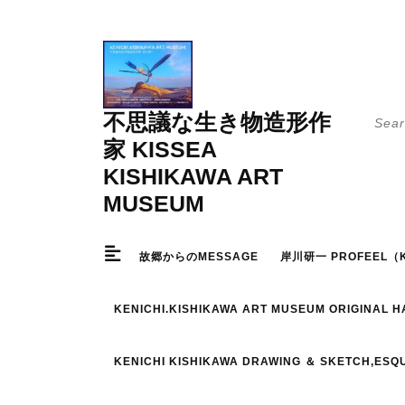
Skip
to
content
Searc
不思議な生き物造形作
for:
家 KISSEA
KISHIKAWA ART
MUSEUM
故郷からのMESSAGE
岸川研一 PROFEEL（K
KENICHI.KISHIKAWA ART MUSEUM ORIGINAL 
KENICHI KISHIKAWA DRAWING ＆ SKETCH,ESQ