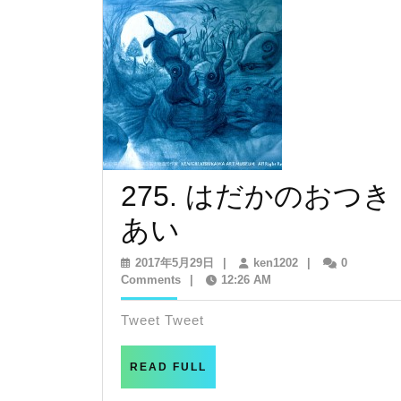
ー
シ
ョ
ン
275. はだかのおつき
275.
あい
は
2017
ken1202
2017年5月29日
|
ken1202
|
0
年
Comments
|
12:26 AM
だ
5
月
Tweet Tweet
か
29
日
の
READ
READ FULL
FULL
お