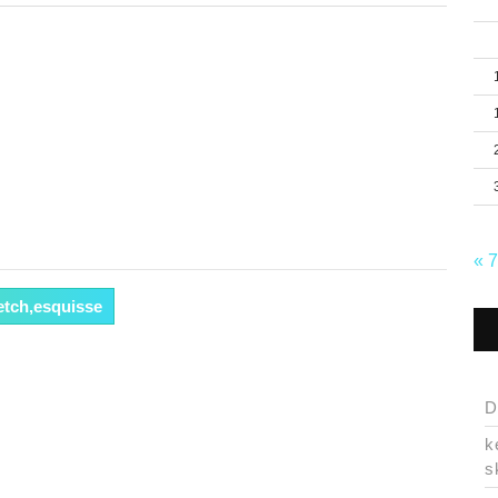
« 
etch,esquisse
D
k
s