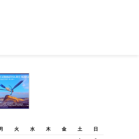
月
火
水
木
金
土
日