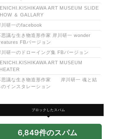
ENICHI.KISHIKAWA ART MUSEUM SLIDE
HOW ＆ GALLARY
川研一のfacebook
不思議な生き物造形作家 岸川研一 wonder
reatures FBバージョン
岸川研一のドローイング集 FBバージョン
ENICHI.KISHIKAWA ART MUSEUM
HEATER
不思議な生き物造形作家 岸川研一 魂と結
界のインスタレーション
ブロックしたスパム
6,849件のスパム