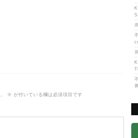
K
S
岸
c
K
T
ん。
※
が付いている欄は必須項目です