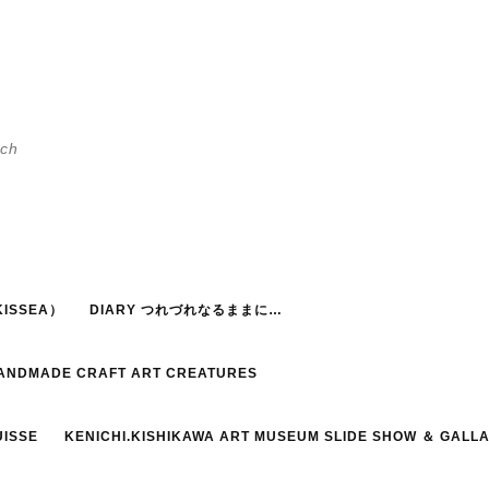
h
ISSEA）
DIARY つれづれなるままに…
HANDMADE CRAFT ART CREATURES
UISSE
KENICHI.KISHIKAWA ART MUSEUM SLIDE SHOW ＆ GALL