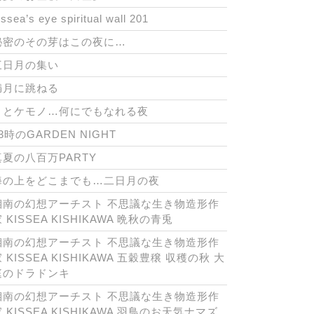
issea’s eye spiritual wall 201
秘密のその芽はこの夜に…
三日月の集い
満月に跳ねる
月とケモノ…何にでもなれる夜
3時のGARDEN NIGHT
真夏の八百万PARTY
海の上をどこまでも…二日月の夜
湘南の幻想アーチスト 不思議な生き物造形作
 KISSEA KISHIKAWA 晩秋の青兎
湘南の幻想アーチスト 不思議な生き物造形作
 KISSEA KISHIKAWA 五穀豊穣 収穫の秋 大
庭のドラドンキ
湘南の幻想アーチスト 不思議な生き物造形作
 KISSEA KISHIKAWA 羽鳥のお天気ナマズ