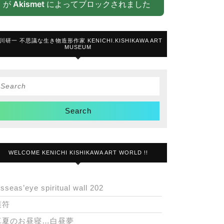
が
Akismet
によってブロックされました
川研一 不思議な生き物造形作家 KENICHI.KISHIKAWA ART
MUSEUM
Search
or:
WELCOME KENICHI KISHIKAWA ART WORLD !!
isseas’eye spiritual wall 202
護符
真夏のお昼寝…白昼夢