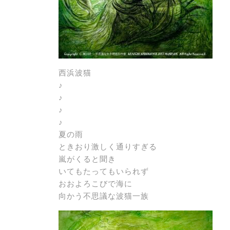
西浜波猫
♪
♪
♪
♪
夏の雨
ときおり激しく通りすぎる
嵐がくると聞き
いてもたってもいられず
おおよろこびで海に
向かう不思議な波猫一族