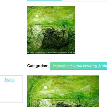
年
4
月
19
日
Categories:
kenichi kishikawa drawing ＆ sk
Tweet