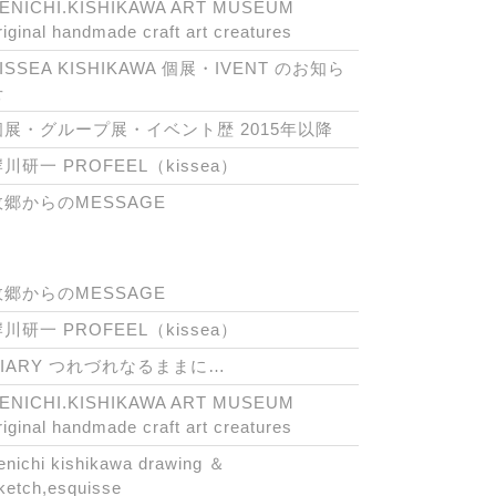
ENICHI.KISHIKAWA ART MUSEUM
riginal handmade craft art creatures
ISSEA KISHIKAWA 個展・IVENT のお知ら
せ
個展・グループ展・イベント歴 2015年以降
川研一 PROFEEL（kissea）
故郷からのMESSAGE
故郷からのMESSAGE
川研一 PROFEEL（kissea）
DIARY つれづれなるままに…
ENICHI.KISHIKAWA ART MUSEUM
riginal handmade craft art creatures
enichi kishikawa drawing ＆
ketch,esquisse