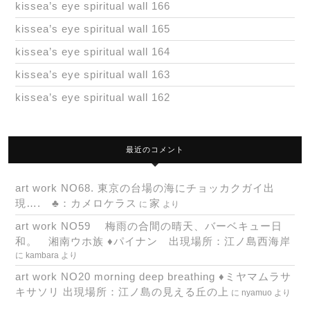
kissea’s eye spiritual wall 166
kissea’s eye spiritual wall 165
kissea’s eye spiritual wall 164
kissea’s eye spiritual wall 163
kissea’s eye spiritual wall 162
最近のコメント
art work NO68. 東京の台場の海にチョッカクガイ出
現…. ♣：カメロケラス
家
に
より
art work NO59 梅雨の合間の晴天、バーベキュー日
和。 湘南ウホ族 ♦パイナン 出現場所：江ノ島西海岸
に
kambara
より
art work NO20 morning deep breathing ♦ミヤマムラサ
キサソリ 出現場所：江ノ島の見える丘の上
に
nyamuo
より