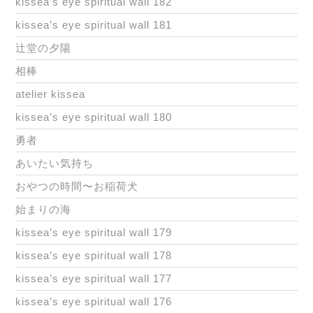
kissea’s eye spiritual wall 182
kissea’s eye spiritual wall 181
辻堂の夕陽
相棒
atelier kissea
kissea’s eye spiritual wall 180
勇者
あいたい気持ち
おやつの時間〜お稲荷犬
始まりの海
kissea’s eye spiritual wall 179
kissea’s eye spiritual wall 178
kissea’s eye spiritual wall 177
kissea’s eye spiritual wall 176