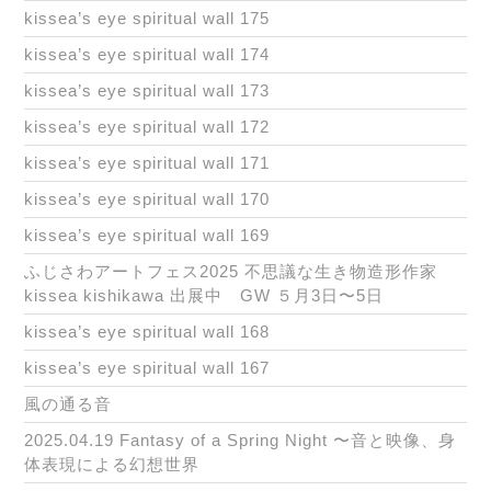
kissea’s eye spiritual wall 175
kissea’s eye spiritual wall 174
kissea’s eye spiritual wall 173
kissea’s eye spiritual wall 172
kissea’s eye spiritual wall 171
kissea’s eye spiritual wall 170
kissea’s eye spiritual wall 169
ふじさわアートフェス2025 不思議な生き物造形作家
kissea kishikawa 出展中 GW ５月3日〜5日
kissea’s eye spiritual wall 168
kissea’s eye spiritual wall 167
風の通る音
2025.04.19 Fantasy of a Spring Night 〜音と映像、身
体表現による幻想世界