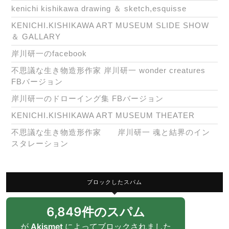
kenichi kishikawa drawing ＆ sketch,esquisse
KENICHI.KISHIKAWA ART MUSEUM SLIDE SHOW
＆ GALLARY
岸川研一のfacebook
不思議な生き物造形作家 岸川研一 wonder creatures
FBバージョン
岸川研一のドローイング集 FBバージョン
KENICHI.KISHIKAWA ART MUSEUM THEATER
不思議な生き物造形作家 岸川研一 魂と結界のイン
スタレーション
ブロックしたスパム
6,849件のスパム
が
Akismet
によってブロックされました