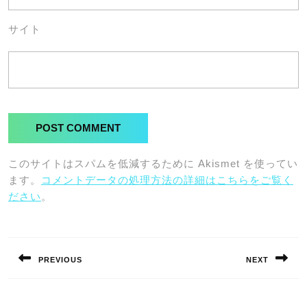
サイト
このサイトはスパムを低減するために Akismet を使ってい
ます。
コメントデータの処理方法の詳細はこちらをご覧く
ださい
。
投
稿
PREVIOUS
NEXT
ナ
Previous
Next
ビ
post:
post: