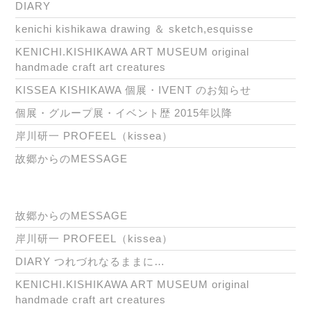
DIARY
kenichi kishikawa drawing ＆ sketch,esquisse
KENICHI.KISHIKAWA ART MUSEUM original
handmade craft art creatures
KISSEA KISHIKAWA 個展・IVENT のお知らせ
個展・グループ展・イベント歴 2015年以降
岸川研一 PROFEEL（kissea）
故郷からのMESSAGE
故郷からのMESSAGE
岸川研一 PROFEEL（kissea）
DIARY つれづれなるままに…
KENICHI.KISHIKAWA ART MUSEUM original
handmade craft art creatures