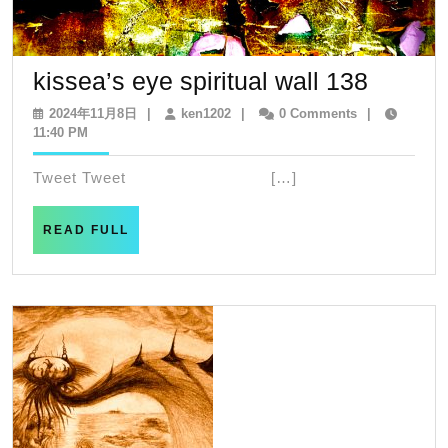
kissea’
kissea’s eye spiritual wall 138
eye
2024
ken1202
2024年11月8日
|
ken1202
|
0 Comments
|
年
11:40 PM
spiritua
11
wall
月
Tweet Tweet […]
8
138
日
READ
READ FULL
FULL