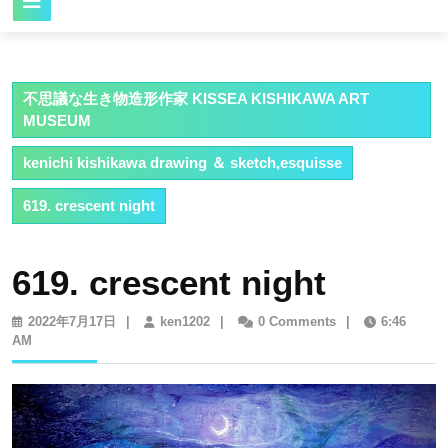
Button
不思議な生き物造形作家 KISSEA KISHIKAWA ART
MUSEUM
kenichi kishikawa drawing ＆ sketch,esquisse
619. crescent night
619. crescent night
2022
ken1202
2022年7月17日
|
ken1202
|
0 Comments
|
6:46
年
AM
7
月
17
日