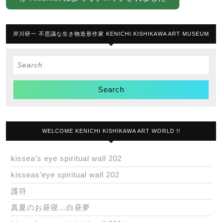
岸川研一 不思議な生き物造形作家 KENICHI.KISHIKAWA ART MUSEUM
Search
for:
WELCOME KENICHI KISHIKAWA ART WORLD !!
kissea’s eye spiritual wall 202
kisseas’eye spiritual wall 202
護符
真夏のお昼寝…白昼夢