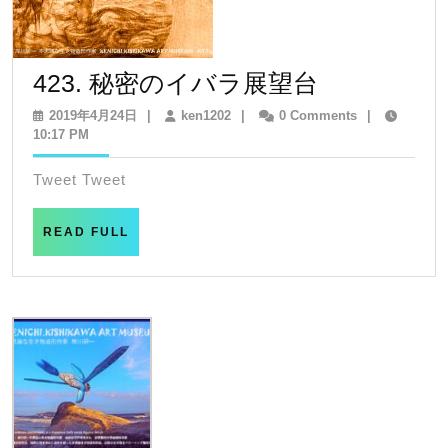
423.
423. 秘密のイバラ展望台
秘
2019
ken1202
2019年4月24日
|
ken1202
|
0 Comments
|
年
10:17 PM
密
4
の
月
Tweet Tweet
24
イ
日
バ
READ
READ FULL
FULL
ラ
展
望
台