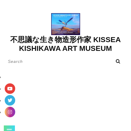
Skip
to
content
不思議な生き物造形作家 KISSEA
KISHIKAWA ART MUSEUM
Search
for:
Open