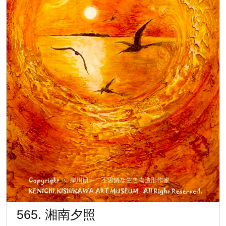
565.
565. 湘南夕照