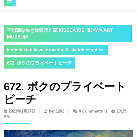
Button
不思議な生き物造形作家 KISSEA KISHIKAWA ART
MUSEUM
kenichi kishikawa drawing ＆ sketch,esquisse
672. ボクのプライベートビーチ
672. ボクのプライベート
ビーチ
2023
ken1202
2023年1月27日
|
ken1202
|
0 Comments
|
10:15
年
PM
1
月
27