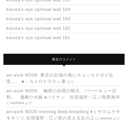
kissea’s eye spiritual wall 164
kissea’s eye spiritual wall 163
kissea’s eye spiritual wall 162
kissea’s eye spiritual wall 161
最近のコメント
art work NO68. 東京の台場の海にチョッカクガイ出
現…. ♣：カメロケラス
家
に
より
art work NO59 梅雨の合間の晴天、バーベキュー日
和。 湘南ウホ族 ♦パイナン 出現場所：江ノ島西海岸
に
kambara
より
art work NO20 morning deep breathing ♦ミヤマムラサ
キサソリ 出現場所：江ノ島の見える丘の上
に
nyamuo
より