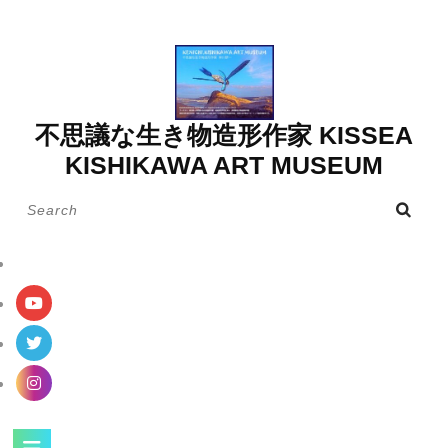
Skip
to
content
不思議な生き物造形作家 KISSEA
KISHIKAWA ART MUSEUM
Search
for:
Open