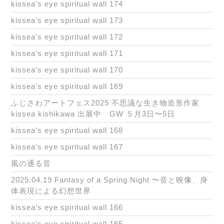
kissea’s eye spiritual wall 174
kissea’s eye spiritual wall 173
kissea’s eye spiritual wall 172
kissea’s eye spiritual wall 171
kissea’s eye spiritual wall 170
kissea’s eye spiritual wall 169
ふじさわアートフェス2025 不思議な生き物造形作家
kissea kishikawa 出展中 GW ５月3日〜5日
kissea’s eye spiritual wall 168
kissea’s eye spiritual wall 167
風の通る音
2025.04.19 Fantasy of a Spring Night 〜音と映像、身
体表現による幻想世界
kissea’s eye spiritual wall 166
kissea’s eye spiritual wall 165