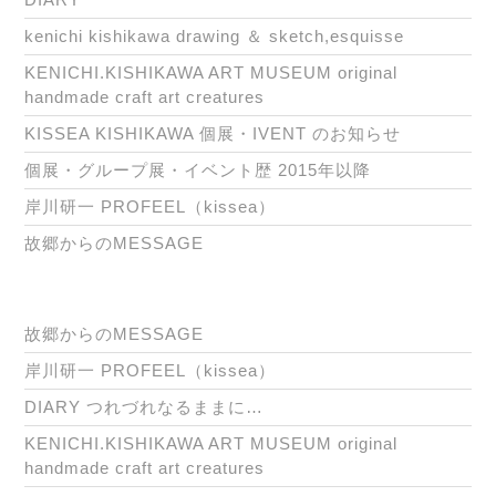
kenichi kishikawa drawing ＆ sketch,esquisse
KENICHI.KISHIKAWA ART MUSEUM original
handmade craft art creatures
KISSEA KISHIKAWA 個展・IVENT のお知らせ
個展・グループ展・イベント歴 2015年以降
岸川研一 PROFEEL（kissea）
故郷からのMESSAGE
故郷からのMESSAGE
岸川研一 PROFEEL（kissea）
DIARY つれづれなるままに…
KENICHI.KISHIKAWA ART MUSEUM original
handmade craft art creatures