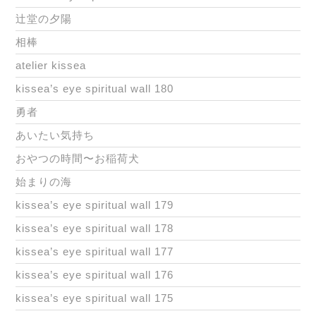
辻堂の夕陽
相棒
atelier kissea
kissea’s eye spiritual wall 180
勇者
あいたい気持ち
おやつの時間〜お稲荷犬
始まりの海
kissea’s eye spiritual wall 179
kissea’s eye spiritual wall 178
kissea’s eye spiritual wall 177
kissea’s eye spiritual wall 176
kissea’s eye spiritual wall 175