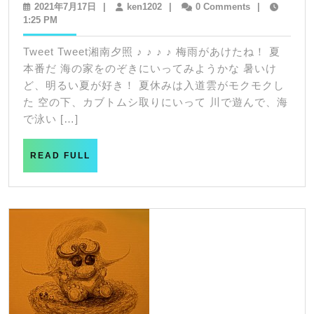
湘
2021
ken1202
2021年7月17日
|
ken1202
|
0 Comments
|
年
1:25 PM
南
7
夕
月
Tweet Tweet湘南夕照 ♪ ♪ ♪ ♪ 梅雨があけたね！ 夏
17
照
本番だ 海の家をのぞきにいってみようかな 暑いけ
日
ど、明るい夏が好き！ 夏休みは入道雲がモクモクし
た 空の下、カブトムシ取りにいって 川で遊んで、海
で泳い […]
READ
READ FULL
FULL