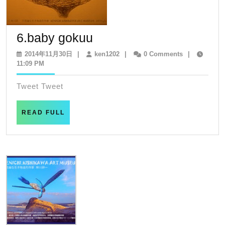
6.baby
6.baby gokuu
gokuu
2014
ken1202
2014年11月30日
|
ken1202
|
0 Comments
|
年
11:09 PM
11
月
Tweet Tweet
30
日
READ
READ FULL
FULL