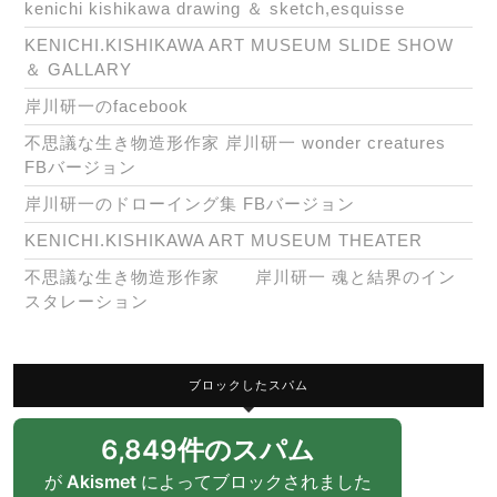
kenichi kishikawa drawing ＆ sketch,esquisse
KENICHI.KISHIKAWA ART MUSEUM SLIDE SHOW
＆ GALLARY
岸川研一のfacebook
不思議な生き物造形作家 岸川研一 wonder creatures
FBバージョン
岸川研一のドローイング集 FBバージョン
KENICHI.KISHIKAWA ART MUSEUM THEATER
不思議な生き物造形作家 岸川研一 魂と結界のイン
スタレーション
ブロックしたスパム
6,849件のスパム
が
Akismet
によってブロックされました