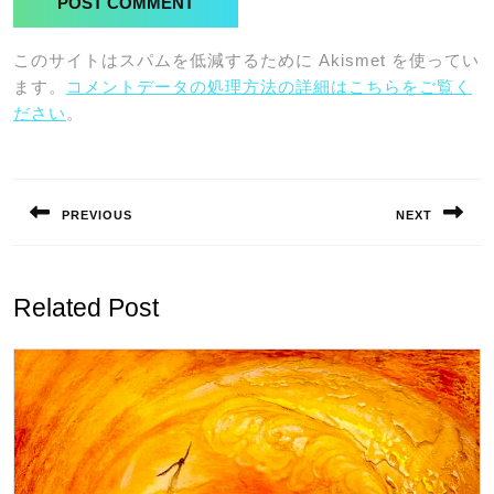
このサイトはスパムを低減するために Akismet を使ってい
ます。
コメントデータの処理方法の詳細はこちらをご覧く
ださい
。
投
稿
PREVIOUS
NEXT
ナ
Previous
Next
ビ
post:
post:
ゲ
Related Post
ー
シ
ョ
ン