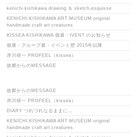
kenichi kishikawa drawing ＆ sketch,esquisse
KENICHI.KISHIKAWA ART MUSEUM original
handmade craft art creatures
KISSEA KISHIKAWA 個展・IVENT のお知らせ
個展・グループ展・イベント歴 2015年以降
岸川研一 PROFEEL（kissea）
故郷からのMESSAGE
故郷からのMESSAGE
岸川研一 PROFEEL（kissea）
DIARY つれづれなるままに…
KENICHI.KISHIKAWA ART MUSEUM original
handmade craft art creatures