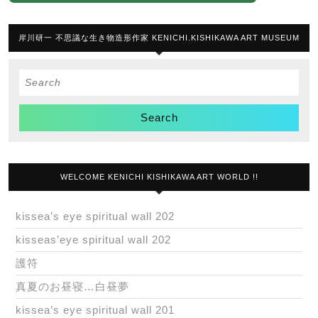
岸川研一 不思議な生き物造形作家 KENICHI.KISHIKAWA ART MUSEUM
Search
for:
WELCOME KENICHI KISHIKAWA ART WORLD !!
kissea’s eye spiritual wall 202
kisseas’eye spiritual wall 202
護符
真夏のお昼寝…白昼夢
kissea’s eye spiritual wall 201