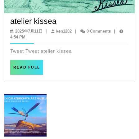
atelier
atelier kissea
kissea
2025
ken1202
2025年7月11日
|
ken1202
|
0 Comments
|
年
4:54 PM
7
月
Tweet Tweet atelier kissea
11
日
READ
READ FULL
FULL