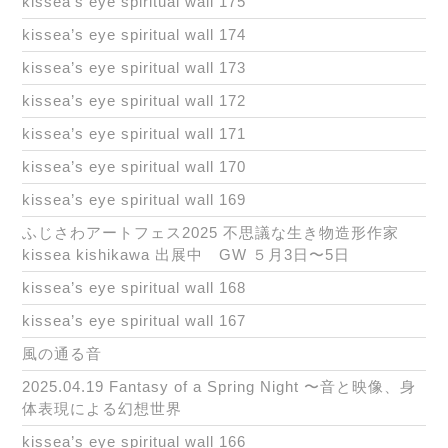
kissea’s eye spiritual wall 175
kissea’s eye spiritual wall 174
kissea’s eye spiritual wall 173
kissea’s eye spiritual wall 172
kissea’s eye spiritual wall 171
kissea’s eye spiritual wall 170
kissea’s eye spiritual wall 169
ふじさわアートフェス2025 不思議な生き物造形作家
kissea kishikawa 出展中 GW ５月3日〜5日
kissea’s eye spiritual wall 168
kissea’s eye spiritual wall 167
風の通る音
2025.04.19 Fantasy of a Spring Night 〜音と映像、身
体表現による幻想世界
kissea’s eye spiritual wall 166