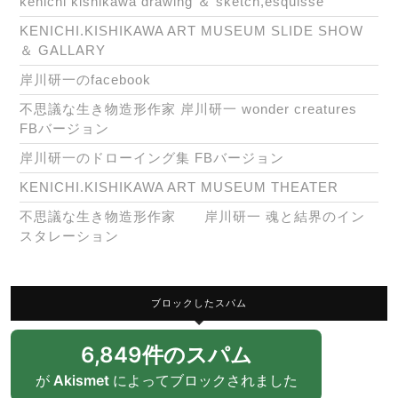
kenichi kishikawa drawing ＆ sketch,esquisse
KENICHI.KISHIKAWA ART MUSEUM SLIDE SHOW
＆ GALLARY
岸川研一のfacebook
不思議な生き物造形作家 岸川研一 wonder creatures
FBバージョン
岸川研一のドローイング集 FBバージョン
KENICHI.KISHIKAWA ART MUSEUM THEATER
不思議な生き物造形作家 岸川研一 魂と結界のイン
スタレーション
ブロックしたスパム
6,849件のスパム
が
Akismet
によってブロックされました