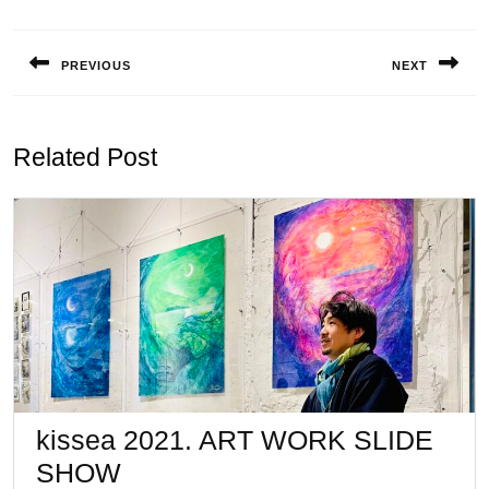
投
稿
PREVIOUS
NEXT
ナ
Previous
Next
ビ
post:
post:
ゲ
Related Post
ー
シ
ョ
ン
kissea 2021. ART WORK SLIDE
kissea
SHOW