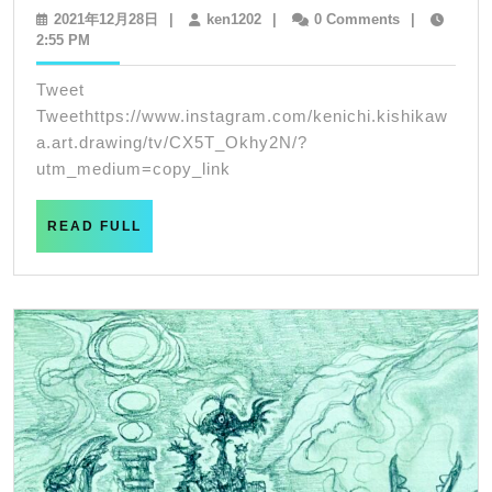
2021.
2021
ken1202
2021年12月28日
|
ken1202
|
0 Comments
|
年
2:55 PM
ART
12
WORK
月
Tweet
28
SLIDE
Tweethttps://www.instagram.com/kenichi.kishikaw
日
SHOW
a.art.drawing/tv/CX5T_Okhy2N/?
utm_medium=copy_link
READ
READ FULL
FULL