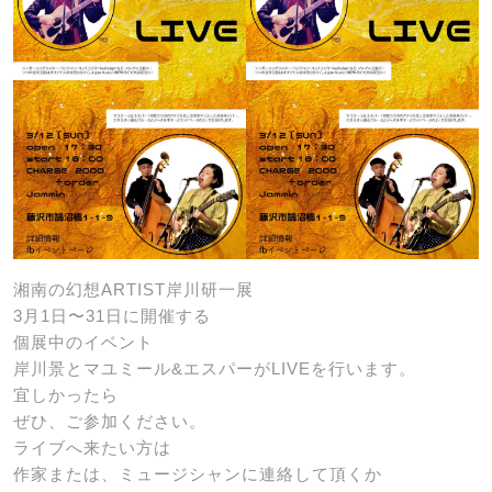
湘南の幻想ARTIST岸川研一展
3月1日〜31日に開催する
個展中のイベント
岸川景とマユミール&エスパーがLIVEを行います。
宜しかったら
ぜひ、ご参加ください。
ライブへ来たい方は
作家または、ミュージシャンに連絡して頂くか