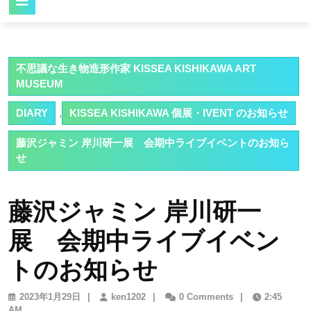
Button
不思議な生き物造形作家 KISSEA KISHIKAWA ART
MUSEUM
DIARY
,
KISSEA KISHIKAWA 個展・IVENT のお知らせ
藤沢ジャミン 岸川研一展 会期中ライブイベントのお知ら
せ
藤沢ジャミン 岸川研一
展 会期中ライブイベン
トのお知らせ
2023
ken1202
2023年1月29日
|
ken1202
|
0 Comments
|
2:45
年
AM