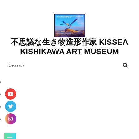
Skip
to
content
不思議な生き物造形作家 KISSEA
KISHIKAWA ART MUSEUM
Search
for:
Open