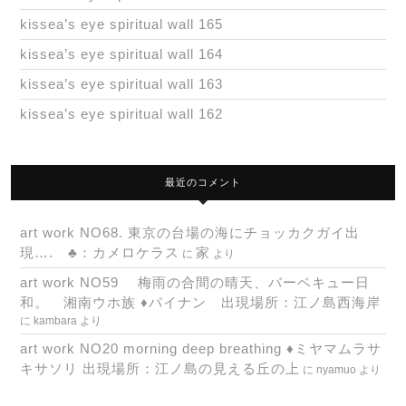
kissea’s eye spiritual wall 165
kissea’s eye spiritual wall 164
kissea’s eye spiritual wall 163
kissea’s eye spiritual wall 162
最近のコメント
art work NO68. 東京の台場の海にチョッカクガイ出
現…. ♣：カメロケラス
家
に
より
art work NO59 梅雨の合間の晴天、バーベキュー日
和。 湘南ウホ族 ♦パイナン 出現場所：江ノ島西海岸
に
kambara
より
art work NO20 morning deep breathing ♦ミヤマムラサ
キサソリ 出現場所：江ノ島の見える丘の上
に
nyamuo
より