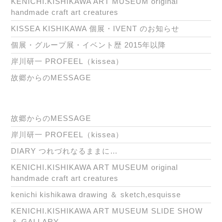
KENICHI.KISHIKAWA ART MUSEUM original
handmade craft art creatures
KISSEA KISHIKAWA 個展・IVENT のお知らせ
個展・グループ展・イベント歴 2015年以降
岸川研一 PROFEEL（kissea）
故郷からのMESSAGE
故郷からのMESSAGE
岸川研一 PROFEEL（kissea）
DIARY つれづれなるままに…
KENICHI.KISHIKAWA ART MUSEUM original
handmade craft art creatures
kenichi kishikawa drawing ＆ sketch,esquisse
KENICHI.KISHIKAWA ART MUSEUM SLIDE SHOW
＆ GALLARY