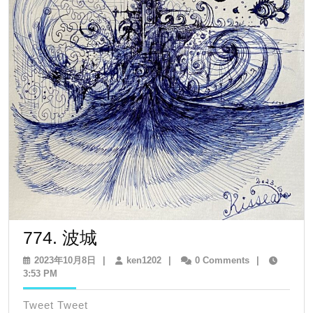
774.
774. 波城
波
2023
ken1202
2023年10月8日
|
ken1202
|
0 Comments
|
年
3:53 PM
城
10
月
Tweet Tweet
8