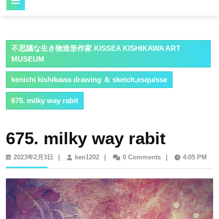
Button
不思議な生き物造形作家 KISSEA KISHIKAWA ART
MUSEUM
kenichi kishikawa drawing ＆ sketch,esquisse
675. milky way rabit
675. milky way rabit
2023
ken1202
2023年2月3日
|
ken1202
|
0 Comments
|
4:05 PM
年
2
月
3
日