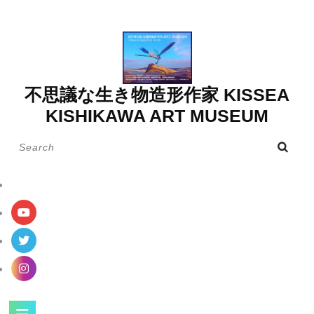
Skip
to
content
不思議な生き物造形作家 KISSEA
KISHIKAWA ART MUSEUM
Search
for:
Open