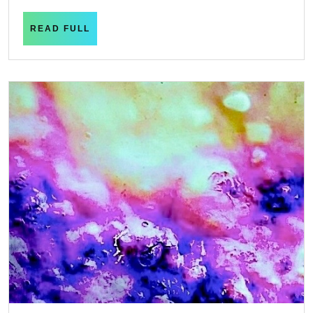
日
READ
READ FULL
FULL