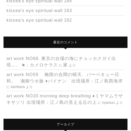
kissea’s eye spiritual wall 164
kissea’s eye spiritual wall 163
kissea’s eye spiritual wall 162
最近のコメント
art work NO68. 東京の台場の海にチョッカクガイ出
現…. ♣：カメロケラス
家
に
より
art work NO59 梅雨の合間の晴天、バーベキュー日
和。 湘南ウホ族 ♦パイナン 出現場所：江ノ島西海岸
に
kambara
より
art work NO20 morning deep breathing ♦ミヤマムラサ
キサソリ 出現場所：江ノ島の見える丘の上
に
nyamuo
より
アーカイブ