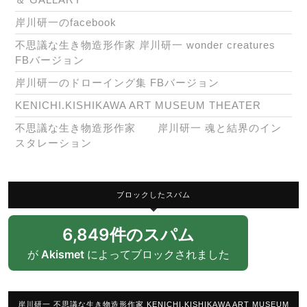
岸川研一のfacebook
不思議な生き物造形作家 岸川研一 wonder creatures
FBバージョン
岸川研一のドローイング集 FBバージョン
KENICHI.KISHIKAWA ART MUSEUM THEATER
不思議な生き物造形作家 岸川研一 魂と結界のイン
スタレーション
ブロックしたスパム
6,849件のスパム
が
Akismet
によってブロックされました
岸川研一 不思議な生き物造形作家 KENICHI.KISHIKAWA ART MUSEUM