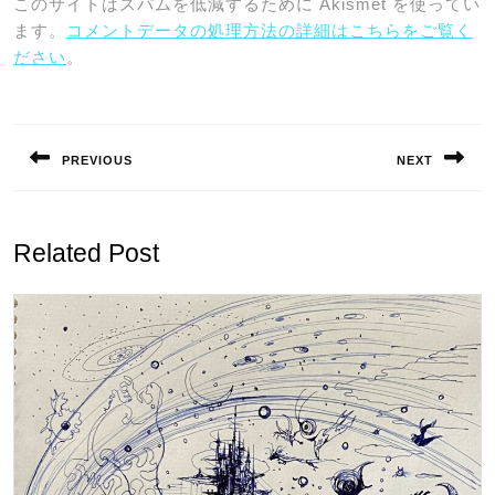
このサイトはスパムを低減するために Akismet を使ってい
ます。
コメントデータの処理方法の詳細はこちらをご覧く
ださい
。
投
稿
PREVIOUS
NEXT
ナ
Previous
Next
ビ
post:
post:
ゲ
Related Post
ー
シ
ョ
ン