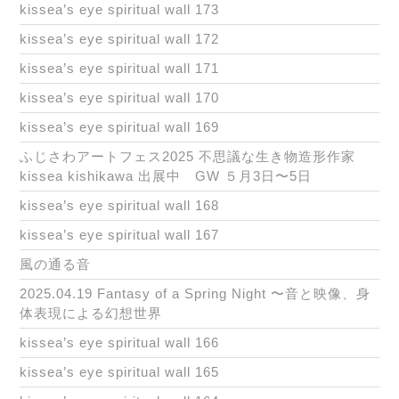
kissea’s eye spiritual wall 173
kissea’s eye spiritual wall 172
kissea’s eye spiritual wall 171
kissea’s eye spiritual wall 170
kissea’s eye spiritual wall 169
ふじさわアートフェス2025 不思議な生き物造形作家
kissea kishikawa 出展中 GW ５月3日〜5日
kissea’s eye spiritual wall 168
kissea’s eye spiritual wall 167
風の通る音
2025.04.19 Fantasy of a Spring Night 〜音と映像、身
体表現による幻想世界
kissea’s eye spiritual wall 166
kissea’s eye spiritual wall 165