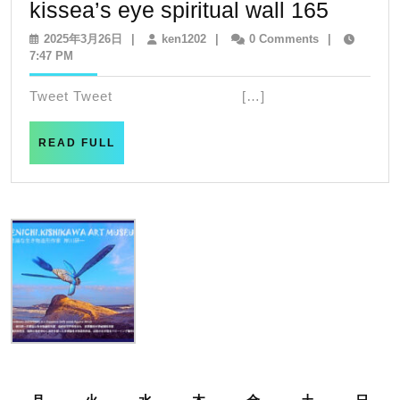
kissea’
kissea’s eye spiritual wall 165
eye
2025
ken1202
2025年3月26日
|
ken1202
|
0 Comments
|
年
7:47 PM
spiritua
3
wall
月
Tweet Tweet […]
26
165
日
READ
READ FULL
FULL