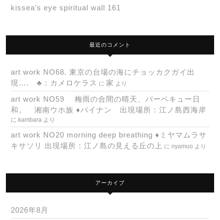
kissea’s eye spiritual wall 161
最近のコメント
art work NO68. 東京の台場の海にチョッカクガイ出
現…. ♣：カメロケラス
家
に
より
art work NO59 梅雨の合間の晴天、バーベキュー日
和。 湘南ウホ族 ♦パイナン 出現場所：江ノ島西海岸
に
kambara
より
art work NO20 morning deep breathing ♦ミヤマムラサ
キサソリ 出現場所：江ノ島の見える丘の上
に
nyamuo
より
アーカイブ
2026年8月