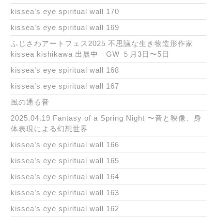
kissea’s eye spiritual wall 170
kissea’s eye spiritual wall 169
ふじさわアートフェス2025 不思議な生き物造形作家
kissea kishikawa 出展中 GW ５月3日〜5日
kissea’s eye spiritual wall 168
kissea’s eye spiritual wall 167
風の通る音
2025.04.19 Fantasy of a Spring Night 〜音と映像、身
体表現による幻想世界
kissea’s eye spiritual wall 166
kissea’s eye spiritual wall 165
kissea’s eye spiritual wall 164
kissea’s eye spiritual wall 163
kissea’s eye spiritual wall 162