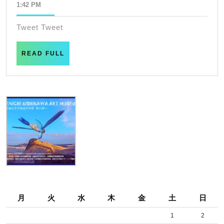
年
1:42 PM
つ
6
も
月
Tweet Tweet
15
そ
日
ば
READ
READ FULL
FULL
に
い
る
だ
れ
か
月
火
水
木
金
土
日
1
2