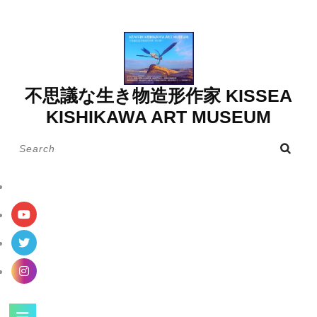
Skip
to
content
不思議な生き物造形作家 KISSEA
KISHIKAWA ART MUSEUM
Search
for:
Open