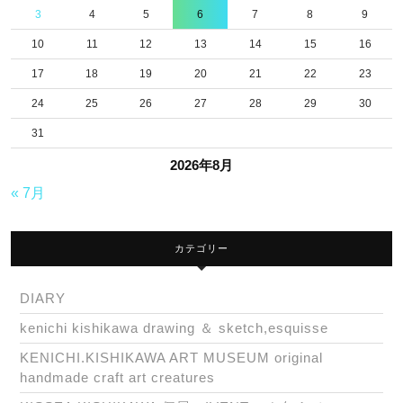
3
4
5
6
7
8
9
10
11
12
13
14
15
16
17
18
19
20
21
22
23
24
25
26
27
28
29
30
31
2026年8月
« 7月
カテゴリー
DIARY
kenichi kishikawa drawing ＆ sketch,esquisse
KENICHI.KISHIKAWA ART MUSEUM original
handmade craft art creatures