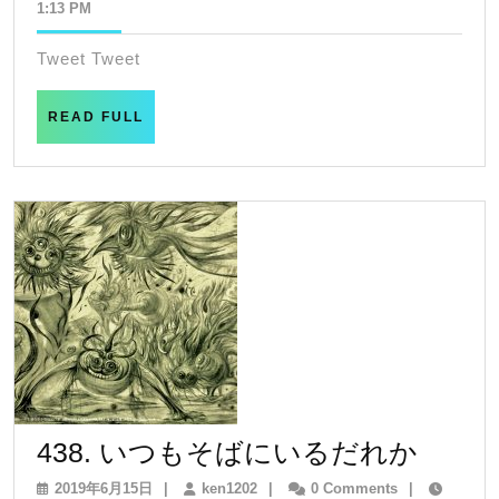
年
1:13 PM
eye
8
月
Tweet Tweet
10
日
READ
READ FULL
FULL
438.
438. いつもそばにいるだれか
い
2019
ken1202
2019年6月15日
|
ken1202
|
0 Comments
|