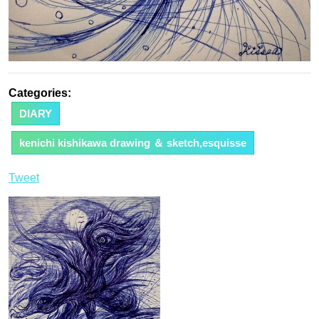
Categories:
DIARY
kenichi kishikawa drawing ＆ sketch,esquisse
Tweet