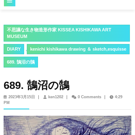
Button
不思議な生き物造形作家 KISSEA KISHIKAWA ART
MUSEUM
DIARY
,
kenichi kishikawa drawing ＆ sketch,esquisse
689. 鵠沼の鵠
689. 鵠沼の鵠
2023
ken1202
2023年3月15日
|
ken1202
|
0 Comments
|
4:29
年
PM
3
月
15
日