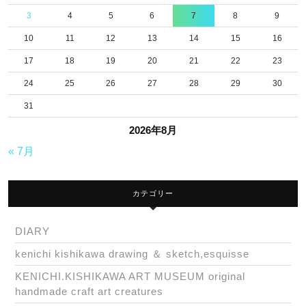
3
4
5
6
7
8
9
10
11
12
13
14
15
16
17
18
19
20
21
22
23
24
25
26
27
28
29
30
31
2026年8月
« 7月
カテゴリー
DIARY
kenichi kishikawa drawing ＆ sketch,esquisse
KENICHI.KISHIKAWA ART MUSEUM original
handmade craft art creatures