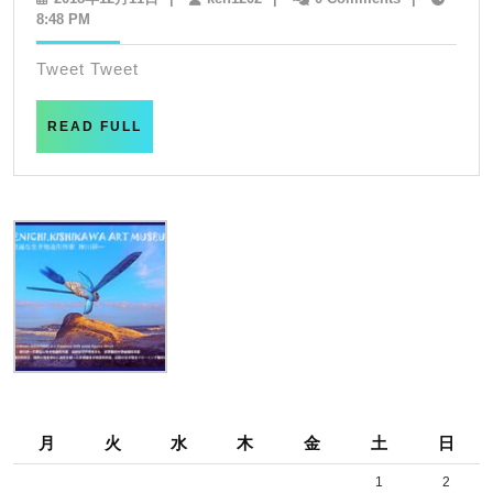
年
8:48 PM
goo
12
island
月
Tweet Tweet
11
日
READ
READ FULL
FULL
月
火
水
木
金
土
日
1
2