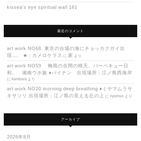
kissea’s eye spiritual wall 161
最近のコメント
art work NO68. 東京の台場の海にチョッカクガイ出
現…. ♣：カメロケラス
家
に
より
art work NO59 梅雨の合間の晴天、バーベキュー日
和。 湘南ウホ族 ♦パイナン 出現場所：江ノ島西海岸
に
kambara
より
art work NO20 morning deep breathing ♦ミヤマムラサ
キサソリ 出現場所：江ノ島の見える丘の上
に
nyamuo
より
アーカイブ
2026年8月