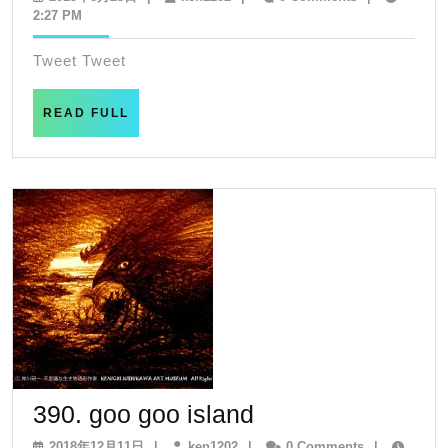
年
2:27 PM
8
月
Tweet Tweet
23
日
READ
READ FULL
FULL
390.
390. goo goo island
goo
2018
ken1202
2018年12月11日
|
ken1202
|
0 Comments
|