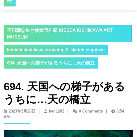
Button
不思議な生き物造形作家 KISSEA KISHIKAWA ART
MUSEUM
kenichi kishikawa drawing ＆ sketch,esquisse
694. 天国への梯子があるうちに…天の橋立
694. 天国への梯子がある
うちに…天の橋立
2023
ken1202
2023年3月28日
|
ken1202
|
0 Comments
|
6:54
年
AM
3
月
28