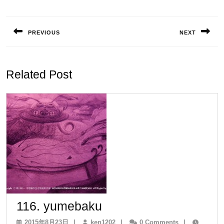
投
稿
PREVIOUS
NEXT
ナ
Previous
Next
ビ
post:
post:
ゲ
Related Post
ー
シ
ョ
ン
116.
116. yumebaku
yumebaku
2015
ken1202
2015年8月23日
|
ken1202
|
0 Comments
|