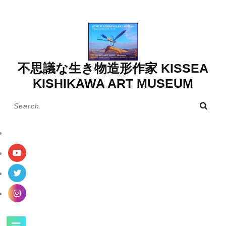
Skip
to
content
不思議な生き物造形作家 KISSEA
KISHIKAWA ART MUSEUM
Search
for:
Open