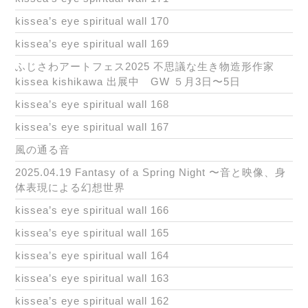
kissea’s eye spiritual wall 170
kissea’s eye spiritual wall 169
ふじさわアートフェス2025 不思議な生き物造形作家
kissea kishikawa 出展中 GW ５月3日〜5日
kissea’s eye spiritual wall 168
kissea’s eye spiritual wall 167
風の通る音
2025.04.19 Fantasy of a Spring Night 〜音と映像、身
体表現による幻想世界
kissea’s eye spiritual wall 166
kissea’s eye spiritual wall 165
kissea’s eye spiritual wall 164
kissea’s eye spiritual wall 163
kissea’s eye spiritual wall 162