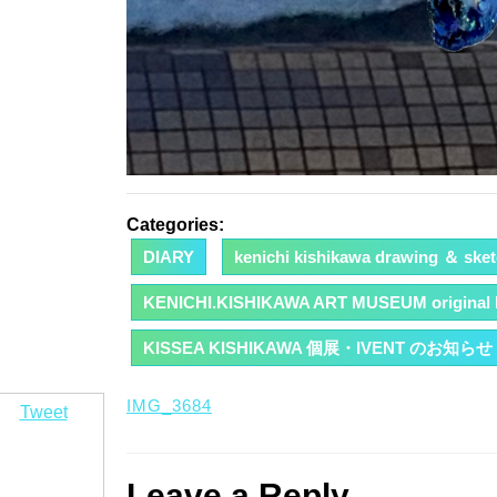
Categories:
DIARY
kenichi kishikawa drawing ＆ ske
KENICHI.KISHIKAWA ART MUSEUM original ha
KISSEA KISHIKAWA 個展・IVENT のお知らせ
IMG_3684
Tweet
Leave a Reply