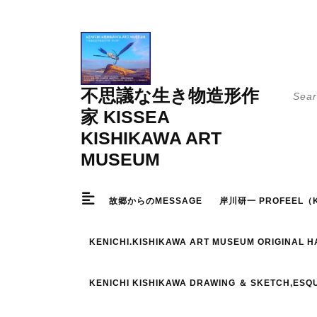
Skip
to
content
Searc
不思議な生き物造形作
for:
家 KISSEA
KISHIKAWA ART
MUSEUM
故郷からのMESSAGE
岸川研一 PROFEEL（K
KENICHI.KISHIKAWA ART MUSEUM ORIGINAL 
KENICHI KISHIKAWA DRAWING ＆ SKETCH,ESQ