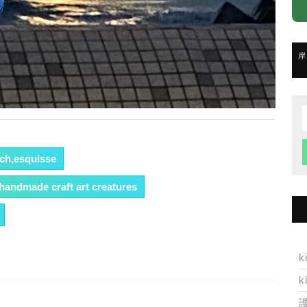
岸
f
tch,esquisse
ndmade craft art creatures
k
k