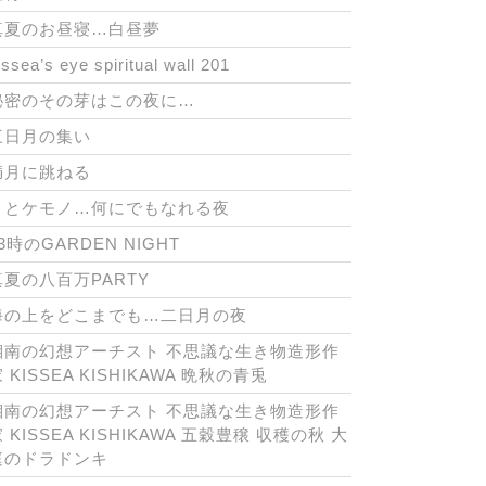
真夏のお昼寝…白昼夢
issea’s eye spiritual wall 201
秘密のその芽はこの夜に…
三日月の集い
満月に跳ねる
月とケモノ…何にでもなれる夜
3時のGARDEN NIGHT
真夏の八百万PARTY
海の上をどこまでも…二日月の夜
湘南の幻想アーチスト 不思議な生き物造形作
 KISSEA KISHIKAWA 晩秋の青兎
湘南の幻想アーチスト 不思議な生き物造形作
 KISSEA KISHIKAWA 五穀豊穣 収穫の秋 大
庭のドラドンキ