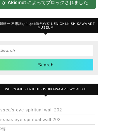
が
Akismet
によってブロックされました
川研一 不思議な生き物造形作家 KENICHI.KISHIKAWA ART
MUSEUM
Search
or:
WELCOME KENICHI KISHIKAWA ART WORLD !!
issea’s eye spiritual wall 202
isseas’eye spiritual wall 202
護符