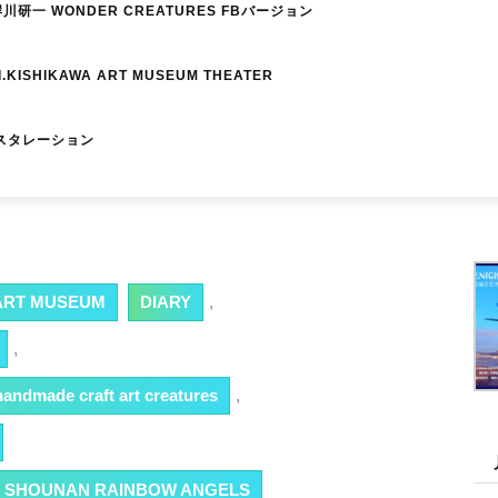
研一 WONDER CREATURES FBバージョン
I.KISHIKAWA ART MUSEUM THEATER
スタレーション
RT MUSEUM
DIARY
,
,
dmade craft art creatures
,
ION SHOUNAN RAINBOW ANGELS