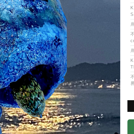
K
S
岸
c
K
T