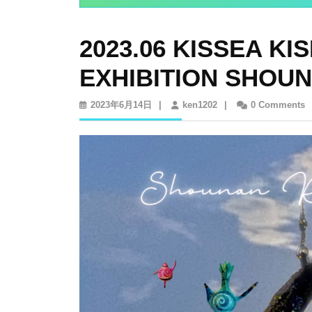
2023.06 KISSEA KI
EXHIBITION SHOU
2023
ken1202
2023年6月14日
|
ken1202
|
0 Comments
年
6
月
14
日