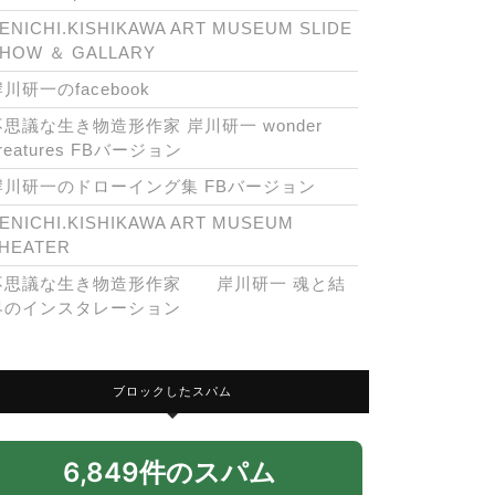
ENICHI.KISHIKAWA ART MUSEUM SLIDE
HOW ＆ GALLARY
川研一のfacebook
不思議な生き物造形作家 岸川研一 wonder
reatures FBバージョン
岸川研一のドローイング集 FBバージョン
ENICHI.KISHIKAWA ART MUSEUM
HEATER
不思議な生き物造形作家 岸川研一 魂と結
界のインスタレーション
ブロックしたスパム
6,849件のスパム