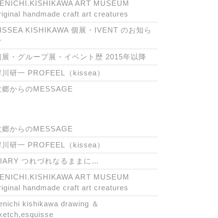
ENICHI.KISHIKAWA ART MUSEUM
riginal handmade craft art creatures
ISSEA KISHIKAWA 個展・IVENT のお知ら
せ
個展・グループ展・イベント歴 2015年以降
川研一 PROFEEL（kissea）
故郷からのMESSAGE
故郷からのMESSAGE
川研一 PROFEEL（kissea）
DIARY つれづれなるままに…
ENICHI.KISHIKAWA ART MUSEUM
riginal handmade craft art creatures
enichi kishikawa drawing ＆
ketch,esquisse