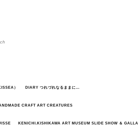
h
ISSEA）
DIARY つれづれなるままに…
HANDMADE CRAFT ART CREATURES
UISSE
KENICHI.KISHIKAWA ART MUSEUM SLIDE SHOW ＆ GALL