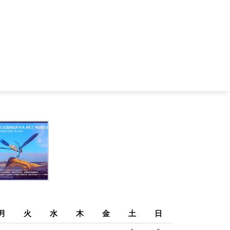
月
火
水
木
金
土
日