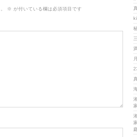
ん。
※
が付いている欄は必須項目です
k
2
家
家