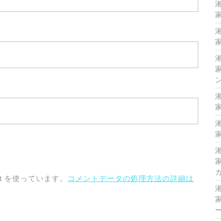
家
家
家
家
家
家
t を使っています。
コメントデータの処理方法の詳細は
家