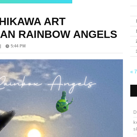
SHIKAWA ART
NAN RAINBOW ANGELS
|
5:44 PM
« 
D
k
s