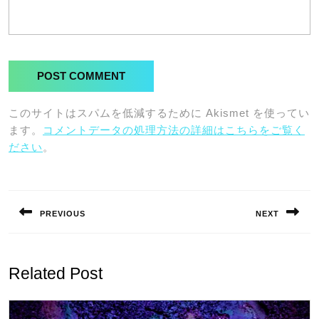
このサイトはスパムを低減するために Akismet を使ってい
ます。
コメントデータの処理方法の詳細はこちらをご覧く
ださい
。
投
稿
PREVIOUS
NEXT
ナ
Previous
Next
ビ
post:
post:
ゲ
Related Post
ー
シ