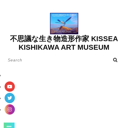
Skip
to
content
不思議な生き物造形作家 KISSEA
KISHIKAWA ART MUSEUM
Search
for:
Open