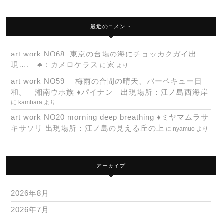
最近のコメント
art work NO68. 東京の台場の海にチョッカクガイ出
現…. ♣：カメロケラス
家
に
より
art work NO59 梅雨の合間の晴天、バーベキュー日
和。 湘南ウホ族 ♦パイナン 出現場所：江ノ島西海岸
に
kambara
より
art work NO20 morning deep breathing ♦ミヤマムラサ
キサソリ 出現場所：江ノ島の見える丘の上
に
nyamuo
より
アーカイブ
2026年8月
2026年7月