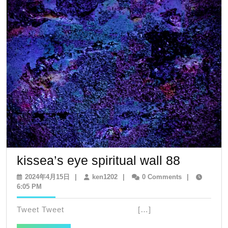
ョ
ン
kissea’s
kissea’s eye spiritual wall 88
eye
2024
ken1202
2024年4月15日
|
ken1202
|
0 Comments
|
年
6:05 PM
spiritual
4
wall
月
Tweet Tweet […]
15
88
日