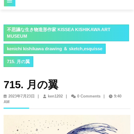
Button
不思議な生き物造形作家 KISSEA KISHIKAWA ART
MUSEUM
kenichi kishikawa drawing ＆ sketch,esquisse
715. 月の翼
715. 月の翼
2023
ken1202
2023年7月23日
|
ken1202
|
0 Comments
|
9:40
年
AM
7
月
23
日