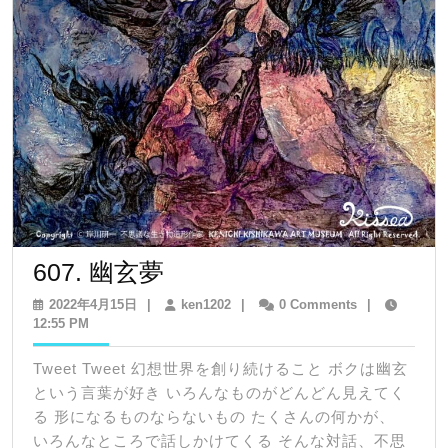
607.
607. 幽玄夢
幽
2022
ken1202
2022年4月15日
|
ken1202
|
0 Comments
|
年
12:55 PM
玄
4
夢
月
Tweet Tweet 幻想世界を創り続けること ボクは幽玄
15
という言葉が好き いろんなものがどんどん見えてく
日
る 形になるものならないもの たくさんの何かが、
いろんなところで話しかけてくる そんな対話、不思