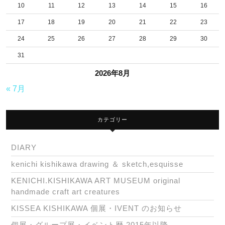
10
11
12
13
14
15
16
17
18
19
20
21
22
23
24
25
26
27
28
29
30
31
2026年8月
« 7月
カテゴリー
DIARY
kenichi kishikawa drawing ＆ sketch,esquisse
KENICHI.KISHIKAWA ART MUSEUM original
handmade craft art creatures
KISSEA KISHIKAWA 個展・IVENT のお知らせ
個展・グループ展・イベント歴 2015年以降