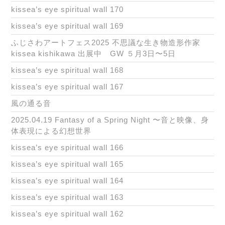
kissea’s eye spiritual wall 170
kissea’s eye spiritual wall 169
ふじさわアートフェス2025 不思議な生き物造形作家
kissea kishikawa 出展中 GW ５月3日〜5日
kissea’s eye spiritual wall 168
kissea’s eye spiritual wall 167
風の通る音
2025.04.19 Fantasy of a Spring Night 〜音と映像、身
体表現による幻想世界
kissea’s eye spiritual wall 166
kissea’s eye spiritual wall 165
kissea’s eye spiritual wall 164
kissea’s eye spiritual wall 163
kissea’s eye spiritual wall 162