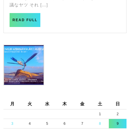
議なヤツ それ […]
READ
READ FULL
FULL
月
火
水
木
金
土
日
1
2
3
4
5
6
7
8
9