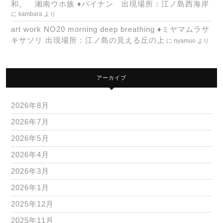
和。 湘南ウホ族 ♦パイナン 出現場所：江ノ島西海岸
に
kambara
より
art work NO20 morning deep breathing ♦ミヤマムラサ
キサソリ 出現場所：江ノ島の見える丘の上
に
nyamuo
より
アーカイブ
2026年8月
2026年7月
2026年5月
2026年4月
2026年3月
2026年1月
2025年12月
2025年11月