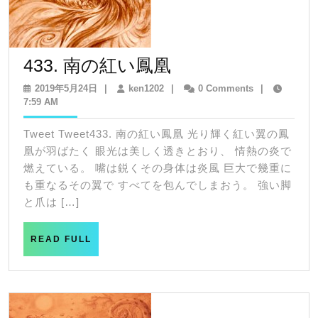
433.
433. 南の紅い鳳凰
南
2019
ken1202
2019年5月24日
|
ken1202
|
0 Comments
|
年
7:59 AM
の
5
紅
月
Tweet Tweet433. 南の紅い鳳凰 光り輝く紅い翼の鳳
24
い
凰が羽ばたく 眼光は美しく透きとおり、 情熱の炎で
日
鳳
燃えている。 嘴は鋭くその身体は炎風 巨大で幾重に
も重なるその翼で すべてを包んでしまおう。 強い脚
凰
と爪は […]
READ
READ FULL
FULL