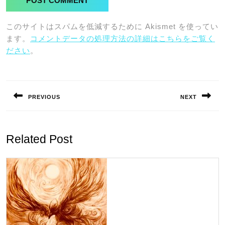
このサイトはスパムを低減するために Akismet を使ってい
ます。
コメントデータの処理方法の詳細はこちらをご覧く
ださい
。
投
稿
PREVIOUS
NEXT
ナ
Previous
Next
ビ
post:
post:
ゲ
Related Post
ー
シ
ョ
ン