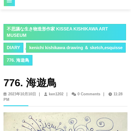
Button
不思議な生き物造形作家 KISSEA KISHIKAWA ART
MUSEUM
DIARY
,
kenichi kishikawa drawing ＆ sketch,esquisse
776. 海遊鳥
776. 海遊鳥
2023
ken1202
2023年10月10日
|
ken1202
|
0 Comments
|
11:28
年
PM
10
月
10
日