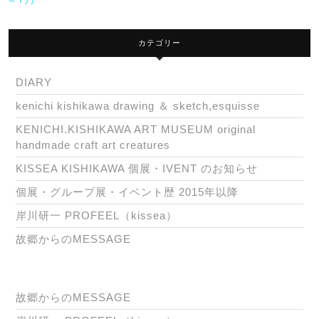
カテゴリー
DIARY
kenichi kishikawa drawing ＆ sketch,esquisse
KENICHI.KISHIKAWA ART MUSEUM original
handmade craft art creatures
KISSEA KISHIKAWA 個展・IVENT のお知らせ
個展・グループ展・イベント歴 2015年以降
岸川研一 PROFEEL（kissea）
故郷からのMESSAGE
故郷からのMESSAGE