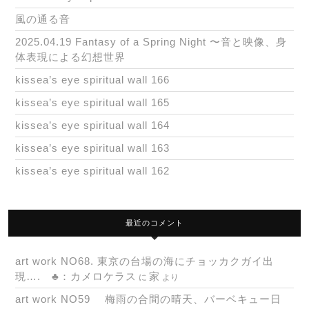
風の通る音
2025.04.19 Fantasy of a Spring Night 〜音と映像、身
体表現による幻想世界
kissea’s eye spiritual wall 166
kissea’s eye spiritual wall 165
kissea’s eye spiritual wall 164
kissea’s eye spiritual wall 163
kissea’s eye spiritual wall 162
最近のコメント
art work NO68. 東京の台場の海にチョッカクガイ出
現…. ♣：カメロケラス
家
に
より
art work NO59 梅雨の合間の晴天、バーベキュー日