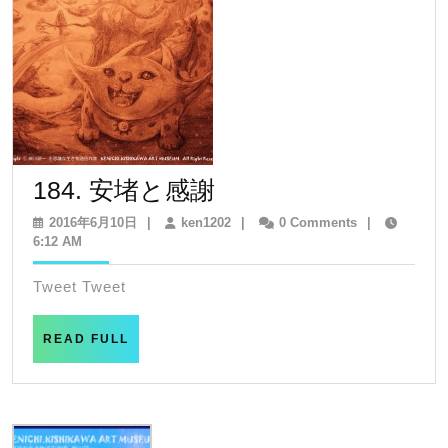
184.
184. 安堵と感謝
安
2016
ken1202
2016年6月10日
|
ken1202
|
0 Comments
|
年
6:12 AM
堵
6
と
月
Tweet Tweet
10
感
日
謝
READ
READ FULL
FULL