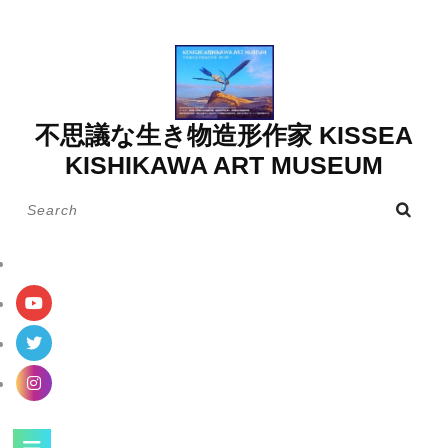
Skip
to
content
不思議な生き物造形作家 KISSEA
KISHIKAWA ART MUSEUM
Search
for:
Open