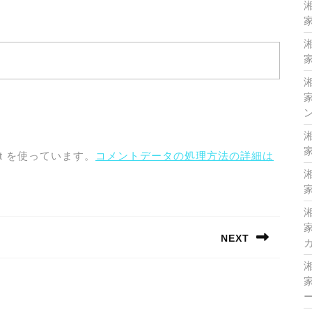
家
家
家
家
t を使っています。
コメントデータの処理方法の詳細は
家
家
NEXT
Next
post:
家