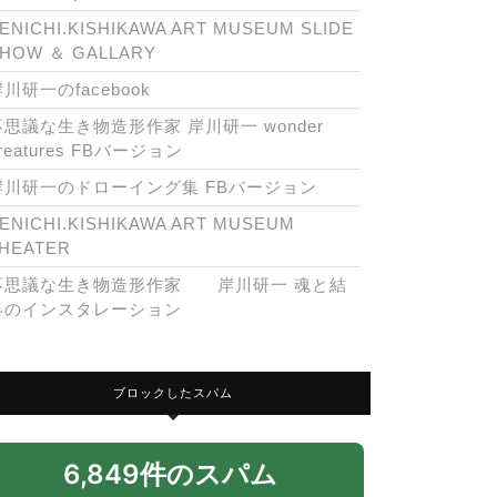
ENICHI.KISHIKAWA ART MUSEUM SLIDE
HOW ＆ GALLARY
川研一のfacebook
不思議な生き物造形作家 岸川研一 wonder
reatures FBバージョン
岸川研一のドローイング集 FBバージョン
ENICHI.KISHIKAWA ART MUSEUM
HEATER
不思議な生き物造形作家 岸川研一 魂と結
界のインスタレーション
ブロックしたスパム
6,849件のスパム