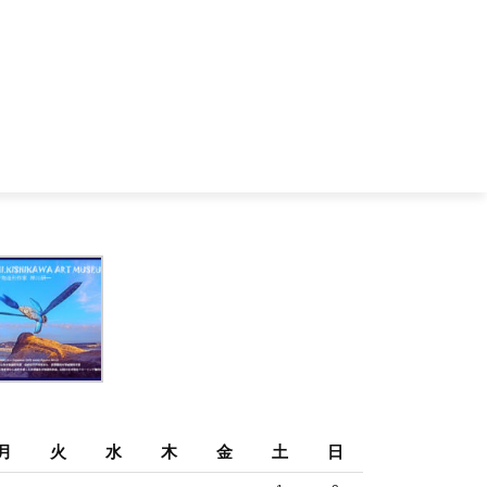
月
火
水
木
金
土
日