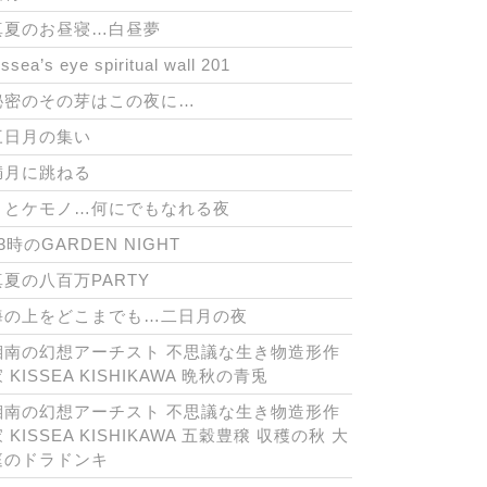
真夏のお昼寝…白昼夢
issea’s eye spiritual wall 201
秘密のその芽はこの夜に…
三日月の集い
満月に跳ねる
月とケモノ…何にでもなれる夜
3時のGARDEN NIGHT
真夏の八百万PARTY
海の上をどこまでも…二日月の夜
湘南の幻想アーチスト 不思議な生き物造形作
 KISSEA KISHIKAWA 晩秋の青兎
湘南の幻想アーチスト 不思議な生き物造形作
 KISSEA KISHIKAWA 五穀豊穣 収穫の秋 大
庭のドラドンキ