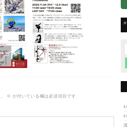
岸
f
ん。
※
が付いている欄は必須項目です
k
k