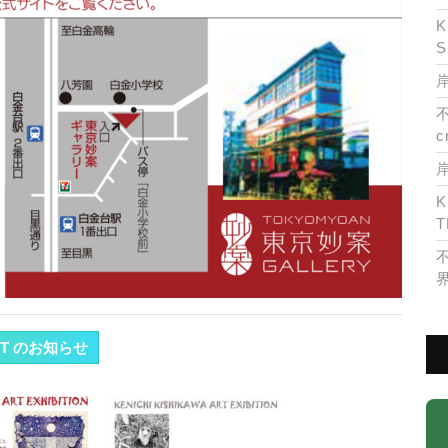
K
S
岸
c
K
T
ENT のお知らせ