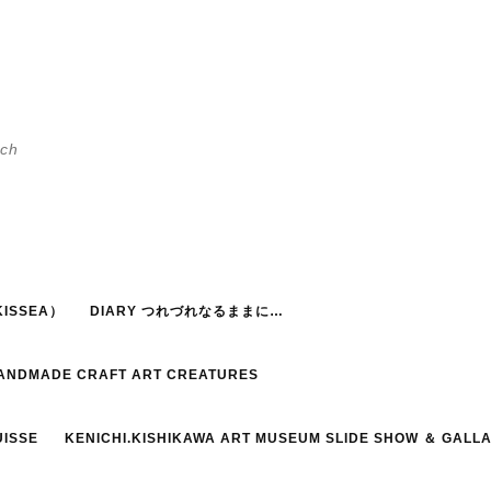
h
ISSEA）
DIARY つれづれなるままに…
HANDMADE CRAFT ART CREATURES
UISSE
KENICHI.KISHIKAWA ART MUSEUM SLIDE SHOW ＆ GALL