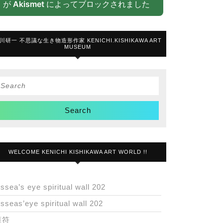
が
Akismet
によってブロックされました
川研一 不思議な生き物造形作家 KENICHI.KISHIKAWA ART
MUSEUM
Search
or:
WELCOME KENICHI KISHIKAWA ART WORLD !!
issea’s eye spiritual wall 202
isseas’eye spiritual wall 202
護符