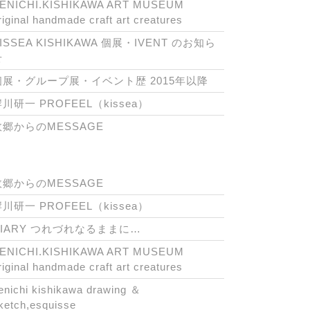
ENICHI.KISHIKAWA ART MUSEUM
riginal handmade craft art creatures
ISSEA KISHIKAWA 個展・IVENT のお知ら
せ
個展・グループ展・イベント歴 2015年以降
川研一 PROFEEL（kissea）
故郷からのMESSAGE
故郷からのMESSAGE
川研一 PROFEEL（kissea）
DIARY つれづれなるままに…
ENICHI.KISHIKAWA ART MUSEUM
riginal handmade craft art creatures
enichi kishikawa drawing ＆
ketch,esquisse