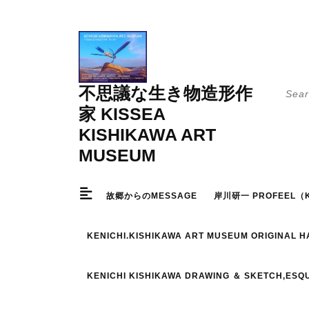
Skip
to
content
Searc
不思議な生き物造形作
for:
家 KISSEA
KISHIKAWA ART
MUSEUM
故郷からのMESSAGE
岸川研一 PROFEEL（K
KENICHI.KISHIKAWA ART MUSEUM ORIGINAL 
KENICHI KISHIKAWA DRAWING ＆ SKETCH,ESQ