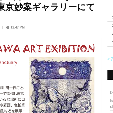
ition 東京妙案ギャラリーにて
|
12:47 PM
« 
D
k
s