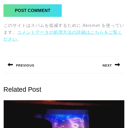
このサイトはスパムを低減するために Akismet を使ってい
ます。
コメントデータの処理方法の詳細はこちらをご覧く
ださい
。
投
稿
PREVIOUS
NEXT
ナ
Previous
Next
ビ
post:
post:
ゲ
Related Post
ー
シ
ョ
ン