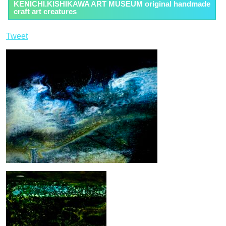
KENICHI.KISHIKAWA ART MUSEUM original handmade
craft art creatures
Tweet