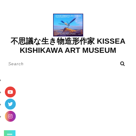
Skip
to
content
不思議な生き物造形作家 KISSEA
KISHIKAWA ART MUSEUM
Search
for:
Open