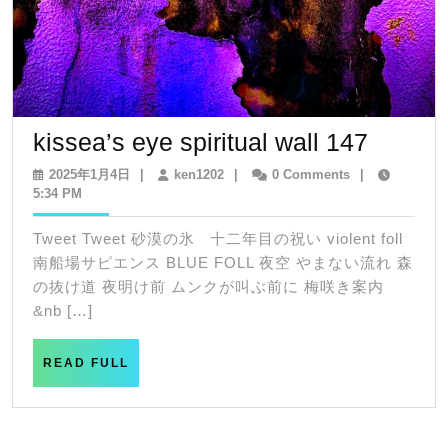
kissea’
kissea’s eye spiritual wall 147
eye
2025
ken1202
2025年1月4日
|
ken1202
|
0 Comments
|
年
5:34 PM
spiritua
1
wall
月
Tweet Tweet 砂漠の氷 十二年目の祝い violent foll
4
147
南船場サピエンス BLUE FOLL 夜空 やまない流れ 森
日
の抜け道 夜明け前 ムンクが叫ぶ前に 梅咲き案内
&nb […]
READ
READ FULL
FULL