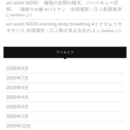
art work NO59 梅雨の合間の晴天、バーベキュー日
和。 湘南ウホ族 ♦パイナン 出現場所：江ノ島西海岸
に
kambara
より
art work NO20 morning deep breathing ♦ミヤマムラサ
キサソリ 出現場所：江ノ島の見える丘の上
に
nyamuo
より
アーカイブ
2026年8月
2026年7月
2026年5月
2026年4月
2026年3月
2026年1月
2025年12月