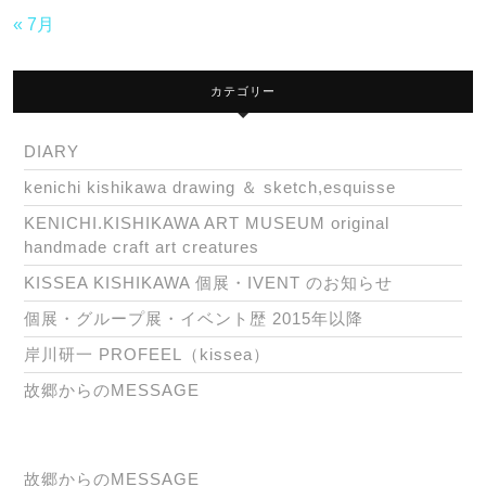
« 7月
カテゴリー
DIARY
kenichi kishikawa drawing ＆ sketch,esquisse
KENICHI.KISHIKAWA ART MUSEUM original
handmade craft art creatures
KISSEA KISHIKAWA 個展・IVENT のお知らせ
個展・グループ展・イベント歴 2015年以降
岸川研一 PROFEEL（kissea）
故郷からのMESSAGE
故郷からのMESSAGE