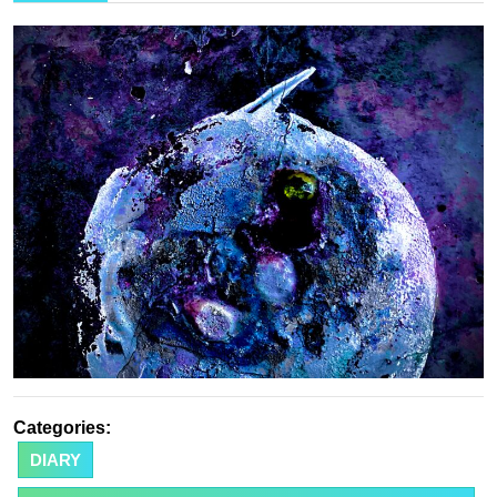
1
月
8
日
Categories:
DIARY