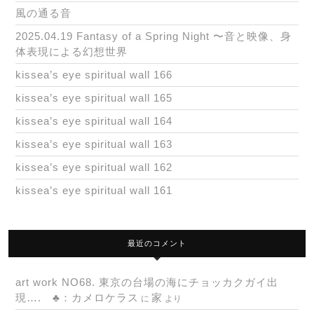
風の通る音
2025.04.19 Fantasy of a Spring Night 〜音と映像、身
体表現による幻想世界
kissea’s eye spiritual wall 166
kissea’s eye spiritual wall 165
kissea’s eye spiritual wall 164
kissea’s eye spiritual wall 163
kissea’s eye spiritual wall 162
kissea’s eye spiritual wall 161
最近のコメント
art work NO68. 東京の台場の海にチョッカクガイ出
現…. ♣：カメロケラス
家
に
より