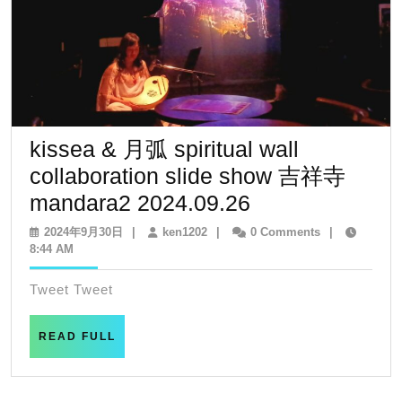
kissea & 月弧 spiritual wall
collaboration slide show 吉祥寺
kissea
mandara2 2024.09.26
&
2024
ken1202
2024年9月30日
|
ken1202
|
0 Comments
|
年
8:44 AM
月
9
弧
月
Tweet Tweet
30
spiritual
日
wall
READ
READ FULL
FULL
collaboration
slide