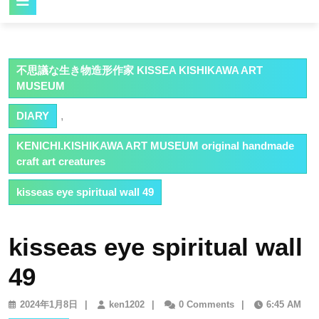
Button
不思議な生き物造形作家 KISSEA KISHIKAWA ART
MUSEUM
DIARY
,
KENICHI.KISHIKAWA ART MUSEUM original handmade
craft art creatures
kisseas eye spiritual wall 49
kisseas eye spiritual wall
49
2024
ken1202
2024年1月8日
|
ken1202
|
0 Comments
|
6:45 AM
年