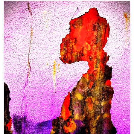
show
吉
祥
寺
mandara2
2024.09.26