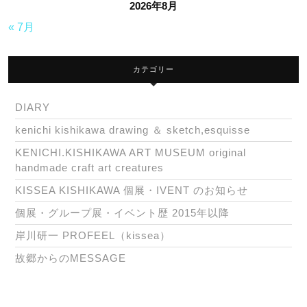
2026年8月
« 7月
カテゴリー
DIARY
kenichi kishikawa drawing ＆ sketch,esquisse
KENICHI.KISHIKAWA ART MUSEUM original
handmade craft art creatures
KISSEA KISHIKAWA 個展・IVENT のお知らせ
個展・グループ展・イベント歴 2015年以降
岸川研一 PROFEEL（kissea）
故郷からのMESSAGE