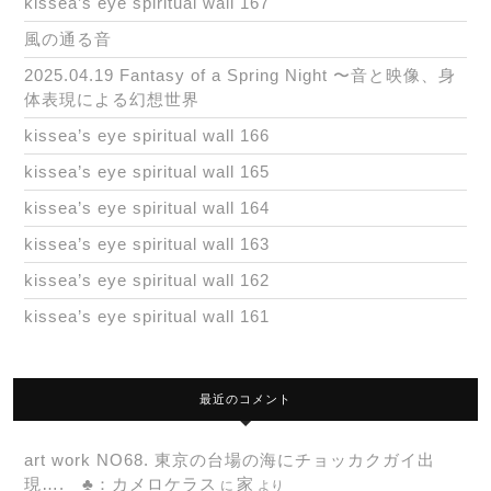
kissea’s eye spiritual wall 167
風の通る音
2025.04.19 Fantasy of a Spring Night 〜音と映像、身
体表現による幻想世界
kissea’s eye spiritual wall 166
kissea’s eye spiritual wall 165
kissea’s eye spiritual wall 164
kissea’s eye spiritual wall 163
kissea’s eye spiritual wall 162
kissea’s eye spiritual wall 161
最近のコメント
art work NO68. 東京の台場の海にチョッカクガイ出
現…. ♣：カメロケラス
家
に
より