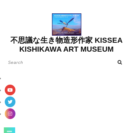
Skip
to
content
不思議な生き物造形作家 KISSEA
KISHIKAWA ART MUSEUM
Search
for:
Open