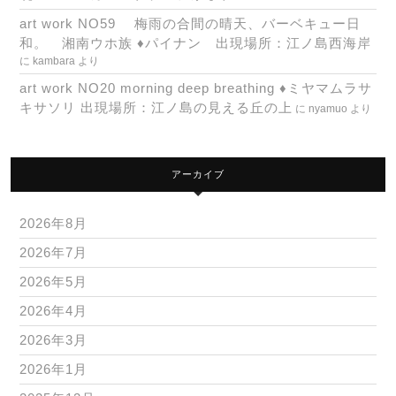
art work NO59 梅雨の合間の晴天、バーベキュー日
和。 湘南ウホ族 ♦パイナン 出現場所：江ノ島西海岸
に
kambara
より
art work NO20 morning deep breathing ♦ミヤマムラサ
キサソリ 出現場所：江ノ島の見える丘の上
に
nyamuo
より
アーカイブ
2026年8月
2026年7月
2026年5月
2026年4月
2026年3月
2026年1月