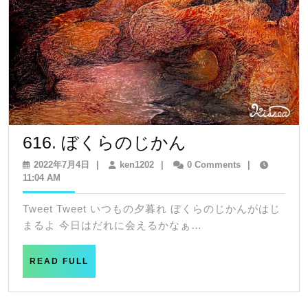
616.
616. ぼくらのじかん
ぼ
2022
ken1202
2022年7月4日
|
ken1202
|
0 Comments
|
年
11:04 AM
く
7
ら
月
Tweet Tweet いつもの夕暮れ ぼくらのじかんがはじ
4
の
まるよ 今日はだれに会えるかなぁ…
日
じ
READ
か
READ FULL
FULL
ん