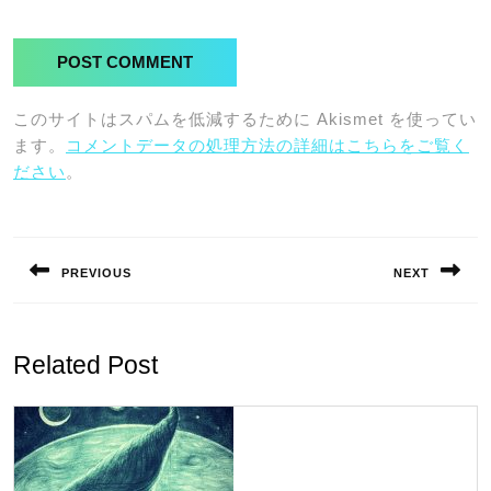
このサイトはスパムを低減するために Akismet を使ってい
ます。
コメントデータの処理方法の詳細はこちらをご覧く
ださい
。
投
稿
PREVIOUS
NEXT
ナ
Previous
Next
ビ
post:
post:
ゲ
Related Post
ー
シ
ョ
ン