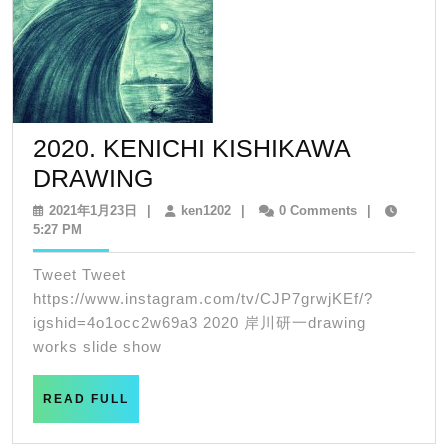
2020. KENICHI KISHIKAWA
2020.
DRAWING
KENICHI
2021
ken1202
2021年1月23日
|
ken1202
|
0 Comments
|
年
5:27 PM
KISHIKAWA
1
DRAWING
月
Tweet Tweet
23
https://www.instagram.com/tv/CJP7grwjKEf/?
日
igshid=4o1occ2w69a3 2020 岸川研一drawing
works slide show
READ
READ FULL
FULL