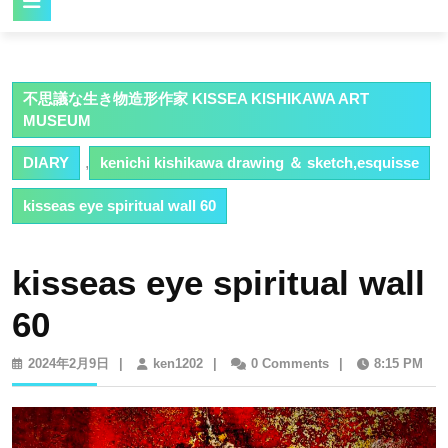
Button
不思議な生き物造形作家 KISSEA KISHIKAWA ART
MUSEUM
DIARY
,
kenichi kishikawa drawing ＆ sketch,esquisse
kisseas eye spiritual wall 60
kisseas eye spiritual wall
60
2024
ken1202
2024年2月9日
|
ken1202
|
0 Comments
|
8:15 PM
年
2
月
9